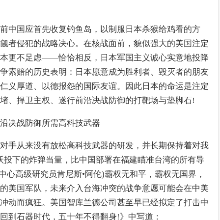
前中国应首先收复钓鱼岛，以制服日本杀猴给鸡看的方
觎者侵犯的战略决心。在核战面前，貌似强大的美国注定
本更不足虑——恰恰相反，日本军国主义诚心实意地投降
争索赔的历史表明：日本愿意成为胜利者、毁灭者的朋友
仁义厚道、以德报怨的国际友谊。因此日本的命运是注定
堵、捍卫主权、遂行前沿决战防御的打靶场与垫脚石!
沿决战防御所需高科技武器
对手从来没有放松高科技武器的研发，并长期保持着对我
沃投下的炸弹当量，比中国部署在福建瞄准台湾的所有导
生中心高级研究员肯尼斯•阿伦)霸权无和平，霸权无国界，
的美国军队，未来介入台海冲突的战争意愿可能会在中美
冲动而疯狂。美国智库兰德公司甚至早已经拟定了打击中
回到石器时代，五十年不得翻身!》中写道：