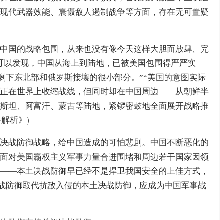
现代武器效能、震慑敌人遏制战争等方面，存在无可置疑
中国的战略包围，从来也没有像今天这样大胆而放肆、完
可以发现，中国从海上到陆地，已被美国包围得严严实
剩下东北部和俄罗斯接壤的很小部分。”“美国的意图实际
正在世界上收缩战线，但同时却在中国周边——从朝鲜半
斯坦、阿富汗、蒙古等陆地，紧锣密鼓地全面展开战略推
解析》)
决战防御战略，给中国造成的可怕悲剧。中国不断恶化的
面对美国霸权主义军事力量合进围堵和周边若干国家因领
——本土决战防御早已经不是捍卫我国安全的上佳方式，
决战防御取代抗敌入侵的本土决战防御，应成为中国军事战