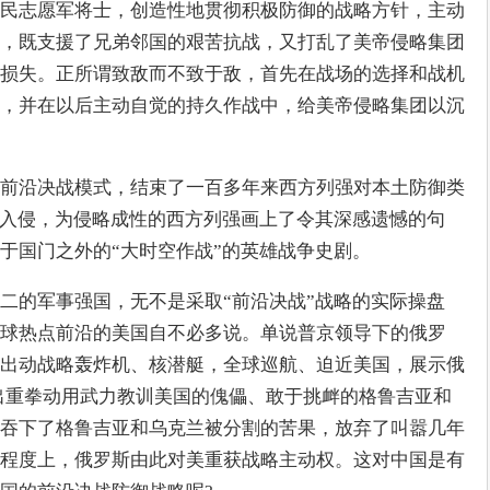
民志愿军将士，创造性地贯彻积极防御的战略方针，主动
，既支援了兄弟邻国的艰苦抗战，又打乱了美帝侵略集团
损失。正所谓致敌而不致于敌，首先在战场的选择和战机
，并在以后主动自觉的持久作战中，给美帝侵略集团以沉
前沿决战模式，结束了一百多年来西方列强对本土防御类
事入侵，为侵略成性的西方列强画上了令其深感遗憾的句
于国门之外的“大时空作战”的英雄战争史剧。
二的军事强国，无不是采取“前沿决战”战略的实际操盘
球热点前沿的美国自不必多说。单说普京领导下的俄罗
出动战略轰炸机、核潜艇，全球巡航、迫近美国，展示俄
出重拳动用武力教训美国的傀儡、敢于挑衅的格鲁吉亚和
吞下了格鲁吉亚和乌克兰被分割的苦果，放弃了叫嚣几年
程度上，俄罗斯由此对美重获战略主动权。这对中国是有