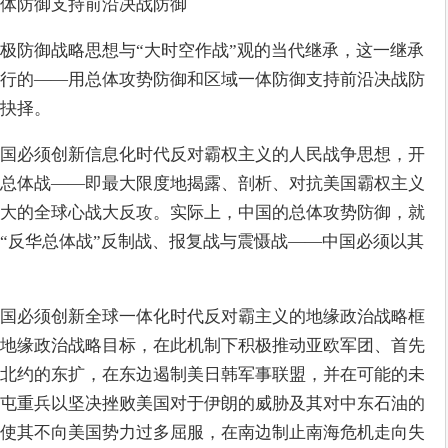
一体防御支持前沿决战防御
极防御战略思想与“大时空作战”观的当代继承，这一继承
行的——用总体攻势防御和区域一体防御支持前沿决战防
抉择。
国必须创新信息化时代反对霸权主义的人民战争思想，开
总体战——即最大限度地揭露、剖析、对抗美国霸权主义
大的全球心战大反攻。实际上，中国的总体攻势防御，就
“反华总体战”反制战、报复战与震慑战——中国必须以其
国必须创新全球一体化时代反对霸主义的地缘政治战略框
地缘政治战略目标，在此机制下积极推动亚欧军团、首先
北约的东扩，在东边遏制美日韩军事联盟，并在可能的未
屯重兵以坚决挫败美国对于伊朗的威胁及其对中东石油的
使其不向美国势力过多屈服，在南边制止南海危机走向失