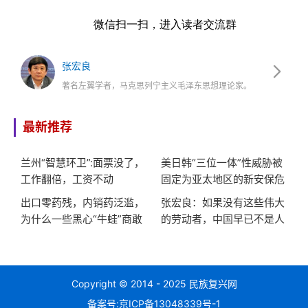
微信扫一扫，进入读者交流群
张宏良
著名左翼学者，马克思列宁主义毛泽东思想理论家。
最新推荐
兰州“智慧环卫”:面票没了，
美日韩“三位一体”性威胁被
工作翻倍，工资不动
固定为亚太地区的新安保危
机
出口零药残，内销药泛滥，
张宏良：如果没有这些伟大
为什么一些黑心“牛蛙”商敢
的劳动者，中国早已不是人
对同胞这么狠?
类社会
Copyright © 2014 - 2025 民族复兴网
备案号:
京ICP备13048339号-1