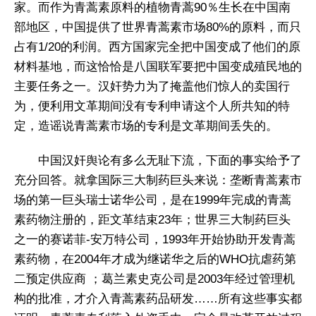
家。而作为青蒿素原料的植物青蒿90％生长在中国南
部地区，中国提供了世界青蒿素市场80%的原料，而只
占有1/20的利润。西方国家完全把中国变成了他们的原
材料基地，而这恰恰是八国联军要把中国变成殖民地的
主要任务之一。汉奸势力为了掩盖他们惊人的卖国行
为，便利用文革期间没有专利申请这个人所共知的特
定，造谣说青蒿素市场的专利是文革期间丢失的。
中国汉奸舆论有多么无耻下流，下面的事实给予了
充分回答。就拿国际三大制药巨头来说：垄断青蒿素市
场的第一巨头瑞士诺华公司，是在1999年完成的青蒿
素药物注册的，距文革结束23年；世界三大制药巨头
之一的赛诺菲-安万特公司，1993年开始协助开发青蒿
素药物，在2004年才成为继诺华之后的WHO抗虐药第
二预定供应商 ；葛兰素史克公司是2003年经过管理机
构的批准，才介入青蒿素药品研发……所有这些事实都