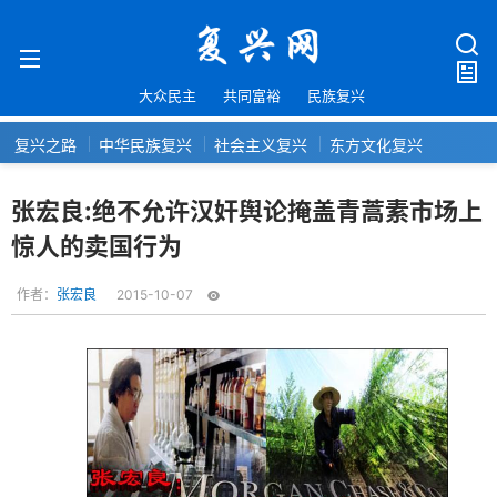
大众民主
共同富裕
民族复兴
复兴之路
中华民族复兴
社会主义复兴
东方文化复兴
张宏良:绝不允许汉奸舆论掩盖青蒿素市场上
惊人的卖国行为
作者：
张宏良
2015-10-07