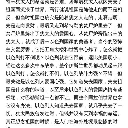
将来犹太人的命运就是苦难。屠城后犹太人就因失去了
祖国而流浪于世界。高行健说祖国是随他走的而不是相
反，但当时祖国也确实是随着犹太人走的，走啊走啊，
先是走向发财，最后又走到希特勒的焚尸炉里去了，但
焚尸炉里炼出了犹太人的爱国心。从焚尸炉旁跑出来的
犹太人，就成了后来以色列国家的奠基者。当今的恐怖
主义蛮厉害，它把五角大楼和世贸中心炸了，怎么就把
以色列打不倒呢？以色列就在它跟前，远比美国弱小，
经过这么多次中东战争，整个伊斯兰世界都动员起来跟
以色列打，怎么就打不倒。以色列战斗力强？不错，但
最关键是以色列人爱国心强。它知道失去国家，失去祖
国是什么样的味道，以至后来以色列人的爱国热情有些
极端，对巴勒斯坦一点都不让。而整个阿拉伯世界也拿
它没有办法。以色列人知道失去国家，就几乎失去了一
切。犹太民族曾发过财，但钱并没有买到幸福的命运。
真正想念祖国的时候，是人们在海外处境最悲惨的时