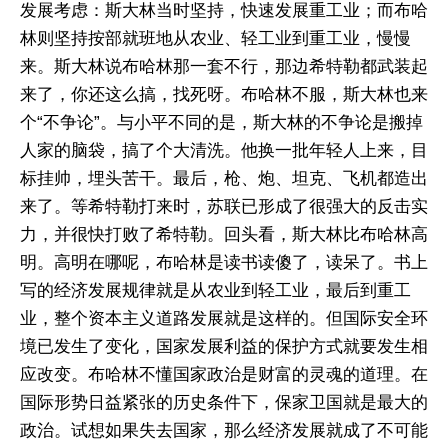
发展考虑：斯大林当时坚持，快速发展重工业；而布哈
林则坚持按部就班地从农业、轻工业到重工业，慢慢
来。斯大林说布哈林那一套不行，那边希特勒都武装起
来了，你还这么搞，找死呀。布哈林不服，斯大林也来
个“不争论”。与小平不同的是，斯大林的不争论是搬掉
人家的脑袋，搞了个大清洗。他换一批年轻人上来，目
标挂帅，埋头苦干。最后，枪、炮、坦克、飞机都造出
来了。等希特勒打来时，苏联已形成了很强大的反击实
力，并很快打败了希特勒。回头看，斯大林比布哈林高
明。高明在哪呢，布哈林是读书读傻了，读呆了。书上
写的经济发展规律就是从农业到轻工业，最后到重工
业，整个资本主义道路发展就是这样的。但国际安全环
境已发生了变化，国家发展利益的保护方式就要发生相
应改变。布哈林不懂国家政治是财富的灵魂的道理。在
国际形势日益紧张的历史条件下，保家卫国就是最大的
政治。试想如果失去国家，那么经济发展就成了不可能