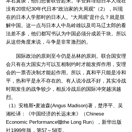
本右翼谈，他们想要联合起来。李登辉埋怨日本人现在
没有20世纪30年代日本“政治家的大局观”（2），叫现
在的日本人学那时的日本人。“大局观”是什么？就是肢
解中国。这一点与日本人中岛岭雄以及司马辽太郎的看
法差不多，他们都写书认为中国必须分成若干块。所以
从这些角度来说，斗争是非常激烈的。
国际政治的原则至今仍是丛林的原则。联合国安理
会只有在大国实力可以互相制约时才能发挥作用，安理
会的一票否决制才能起作用。所以，真和平只能是冷和
平，热和平是永不存在的。有人说冷战不好，其实冷战
时期发生的战争较少，相反冷战后的国际冲突越演越
烈。
（1）安格斯•麦迪森(Angus Madison)著，楚序平、吴
湘松译：《中国经济的长远未来》（Chinese
Economic Performance锄the Long Run），新华出版
社1999年版，第57～58页。