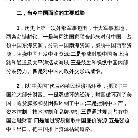
二，当今中国面临的主要威胁
1
，历史上第一次外部军事包围，十大军事基地，
两条岛链封锁。
一是
与周边国家联合起来对付中国，占
领中国东海资源，分割中国南海资源，威胁中国西部资
源，阻挠中国开发中亚资源;
二是
形成封锁中国海上油
路和通道及太平洋活动海域;
三是
鼓励和操纵中国内部
分裂势力。
四是
对中国内政外交形成威慑。
2
，以“中美国”代表的殖民经济循环圈，攫取了中
国绝大部分财富。
一是
双循环的经济，财富循环到了美
国，通货膨胀和贫困循环到了中国;
二是
控制中国产，
资本控制、技术控制和品牌控制;
三是
通过规则占有中
国金融财富;
四是
通过贸易攫取中国廉价资源;
五是
强迫
中国出口，把中国推上资源枯竭道路。