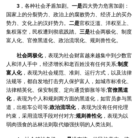
3
，各种社会矛盾加剧。
一是
四大势力危害加剧：
国家上的分裂势力、政治上的腐败势力、经济上的买办
势力、文化上的汉奸势力。
二是
官权泛滥、洋权至上、
集权落空，民权遭到彻底践踏。
三是
社会两极化、制度
富人化、官僚黑道化、政治流氓化、规则兽性化。
社会两极化
，表现为社会财富越来越集中到少数官
人和洋人手中，经济增长和老百姓没有任何关系;
制度
富人化
，表现为社会规范、准则、运行方式，以及法律
法规等，都自发地打击穷人保护富人，如城市标准化、
法律精英化、保安制度、定向通货膨胀等等;
官僚黑道
化
，表现为个人和规则两方面的黑道化，如官员参与黑
道，出租车公司等;
政治流氓化
，表现为没有任何伦理
约束，采用流氓手段对付对方;
规则兽性化
，表现为以
弱肉强食的丛林法则取代锄强扶弱的人类法则。