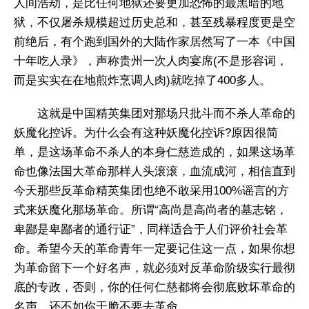
人间浩劫，是比任何地狱还要更加恐怖的最黑暗的地
狱，不仅屠杀规模超过历史总和，甚至残暴程度更是空
前绝后，有个跑到国外的大陆作家居然写了一本《中国
十年吃人录》，声称贵州一次人肉宴席(不是形容词，
而是实实在在地煎炸烹调人肉)就吃掉了400多人。
​这就是中国精英集团对那场只批斗而不杀人革命的
妖魔化控诉。为什么会有这种妖魔化控诉?原因很简
单，是这场革命不杀人的本身仁慈造成的，如果这场革
命也像法国大革命那样人头滚滚，血流成河，相信直到
今天那些反革命精英集团也绝不敢采用100%谣言的方
式来妖魔化那场革命。所谓“高尚是高尚者的墓志铭，
卑鄙是卑鄙者的通行证”，同样适合于人们评价社会革
命。希望今天的革命青年一定要记住这一点，如果你想
为革命留下一个好名声，就必须对反革命阶级实行最彻
底的专政，否则，你的任何仁慈都将会彻底败坏革命的
名声，还不如你干脆不要去革命。