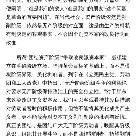
而消失。教员在《中国社会各阶级的分析》开篇第一句
便阐明，“谁是我们的敌人?谁是我们的朋友?这个问题
是革命的首要问题”。在当代社会，资产阶级依然是剥
削阶级，依然是无产阶级的对立面，这是由生产资料私
有制决定的客观事实，不会因个别资本家的改良行为而
改变。
所谓“团结资产阶级”“争取改良派资本家”，必须建
立在明确阶级立场、坚持革命目标的基础上，而不是模
糊阶级界限、美化剥削者。列宁在《立宪民主党、劳动
团和工人政党》中指出，“无产阶级阶级斗争的利益绝
对要求无产阶级保持政治上的完全独立性。”对于胖东
来这类改良主义资本家，我们可以客观看待其改良措施
对劳动者暂时的积极作用，但绝不能将其美化成共产主
义者，更不能放弃对资本主义剥削制度的批判与反抗。
真正的团结，是团结广大无产阶级劳动者，唤醒其阶级
意识，组织其开展斗争，而不是团结剥削者、指望剥削