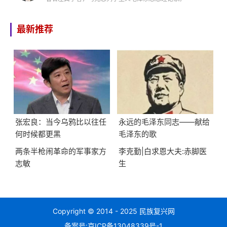
最新推荐
张宏良：当今乌鸦比以往任
永远的毛泽东同志——献给
何时候都更黑
毛泽东的歌
两条半枪闹革命的军事家方
李克勤|白求恩大夫:赤脚医
志敏
生
Copyright © 2014 - 2025 民族复兴网
备案号:
京ICP备13048339号-1