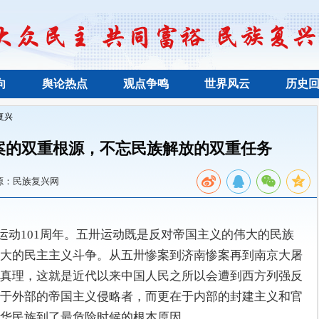
向
舆论热点
观点争鸣
世界风云
历史
复兴
案的双重根源，不忘民族解放的双重任务
源：民族复兴网
五卅运动101周年。五卅运动既是反对帝国主义的伟大的民族
大的民主主义斗争。从五卅惨案到济南惨案再到南京大屠
真理，这就是近代以来中国人民之所以会遭到西方列强反
于外部的帝国主义侵略者，而更在于内部的封建主义和官
华民族到了最危险时候的根本原因。