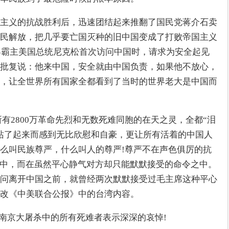
主义的抗战胜利后，迅速团结起来推翻了国民党蒋介石卖
民解放，把几乎要亡国灭种的旧中国变成了打败帝国主义
世界霸主美国总统尼克松首次访问中国时，请求为安全起见
批复说：他来中国，安全就由中国负责，如果他不放心，
，让全世界所有国家全都看到了当时的世界老大是中国而
所有2800万革命先烈和无数死难同胞的在天之灵，全都“泪
站了起来而感到无比欣慰和自豪，更让所有活着的中国人
么叫民族尊严，什么叫人的尊严!尊严不在声色俱厉的抗
之中，而在虽然平心静气对方却只能默默接受的命令之中。
问离开中国之前，就曾经两次默默接受过毛主席这种平心
改《中美联合公报》中的台湾内容。
杀、南京大屠杀中的所有死难者表示深深的哀悼!