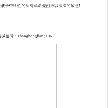
放战争中牺牲的所有革命先烈致以深深的敬意!
信号：zhanghongliang106