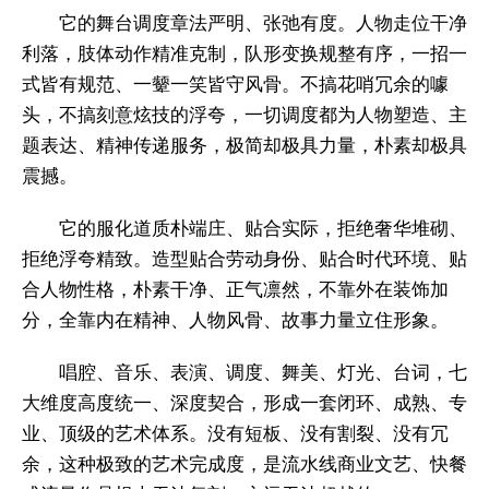
它的舞台调度章法严明、张弛有度。人物走位干净
利落，肢体动作精准克制，队形变换规整有序，一招一
式皆有规范、一颦一笑皆守风骨。不搞花哨冗余的噱
头，不搞刻意炫技的浮夸，一切调度都为人物塑造、主
题表达、精神传递服务，极简却极具力量，朴素却极具
震撼。
它的服化道质朴端庄、贴合实际，拒绝奢华堆砌、
拒绝浮夸精致。造型贴合劳动身份、贴合时代环境、贴
合人物性格，朴素干净、正气凛然，不靠外在装饰加
分，全靠内在精神、人物风骨、故事力量立住形象。
唱腔、音乐、表演、调度、舞美、灯光、台词，七
大维度高度统一、深度契合，形成一套闭环、成熟、专
业、顶级的艺术体系。没有短板、没有割裂、没有冗
余，这种极致的艺术完成度，是流水线商业文艺、快餐