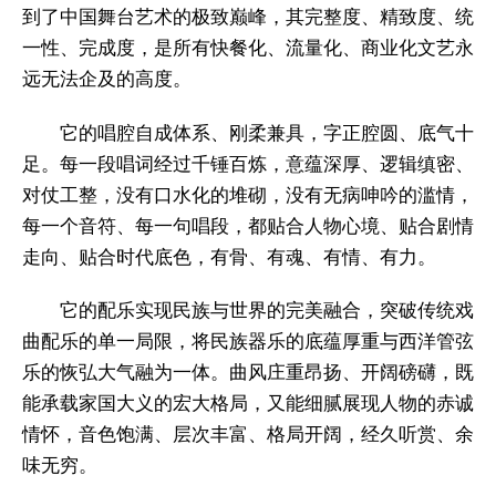
到了中国舞台艺术的极致巅峰，其完整度、精致度、统
一性、完成度，是所有快餐化、流量化、商业化文艺永
远无法企及的高度。
它的唱腔自成体系、刚柔兼具，字正腔圆、底气十
足。每一段唱词经过千锤百炼，意蕴深厚、逻辑缜密、
对仗工整，没有口水化的堆砌，没有无病呻吟的滥情，
每一个音符、每一句唱段，都贴合人物心境、贴合剧情
走向、贴合时代底色，有骨、有魂、有情、有力。
它的配乐实现民族与世界的完美融合，突破传统戏
曲配乐的单一局限，将民族器乐的底蕴厚重与西洋管弦
乐的恢弘大气融为一体。曲风庄重昂扬、开阔磅礴，既
能承载家国大义的宏大格局，又能细腻展现人物的赤诚
情怀，音色饱满、层次丰富、格局开阔，经久听赏、余
味无穷。