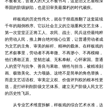
不被看见，普通人的大义不被书写，这是旧文艺最根深
蒂固的阶级缺陷，也是旧审美最腐朽的时代顽疾。
样板戏的历史性伟大，就在于彻底推翻了这套延续
千年的颠倒秩序。它以社会主义的立场重构文艺主体，
第一次堂堂正正将工人、农民、战士、民兵这些最纯粹
的劳动人民，推上舞台绝对核心位置，让普通劳动者成
为文艺的主角、审美的标杆、精神的载体。在样板戏的
艺术叙事里，劳动者不再卑微、不再渺小、不再模糊，
他们勇敢正直、坚韧忠诚、无私奉献、心怀家国。普通
人的坚守与抗争、善良与果敢、牺牲与担当，被精准刻
画、极致美化、大力颂扬。这绝不是简单的角色替换，
而是文艺话语权、审美定义权、价值评判权的根本性更
迭，是打碎剥削阶级文艺体系、建立无产阶级人民文艺
的历史性飞跃。
从专业艺术维度拆解，样板戏的综合艺术水准，达