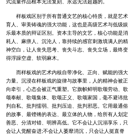
式流量作品根本无法复刻、永远无法超越的。
样板戏区别于所有普通文艺的核心特质，就是艺术
育人、审美铸魂的强大功能，这也是高级艺术与低级娱
乐最本质的辩证区别。资本主导的文艺，核心功能是消
耗人、麻痹人、沉沦人，靠持续的感官刺激填满人的精
神空白，让人丧失思考、丧失斗志、丧失立场，最终变
得浮躁空虚、软弱麻木。
而样板戏的艺术内核自带净化、正向、赋能的强大
力量。沉浸在样板戏的旋律与故事里，人的精神会被正
向牵引，心态会被正气重塑。它旗帜鲜明歌颂劳动、歌
颂奉献、歌颂集体、歌颂正义、歌颂家国，毫不避讳批
判自私、批判懦弱、批判压迫、批判邪恶。它用最通俗
的故事、最铿锵的表达、最立体的人物，给所有人划定
善恶、分清对错、明辨高低。它不会让人沉溺享乐，只
会让人觉醒奋进;不会让人萎靡消沉，只会让人挺直脊