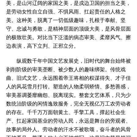
美，是山河辽阔的家国之美，是戍边卫国的担当之美，
是劳动女性自立自强、不惧风雨、扛起责任的人格之
美。这种美，脱离了一切低级趣味，扎根于奉献、坚
守、忠诚与勇敢，是精神层面的顶级大美，是风骨层面
的极致壮美。对比当下泛滥的病态审美、柔靡风气、擦
边表演，高下立判、正邪立分。
纵观数千年中国文艺发展史，旧时代的舞台始终被
剥削阶级的审美垄断、被少数人的趣味绑架。传统戏
曲、旧式文艺，永远围着帝王将相的权谋得失、才子佳
人的风花雪月打转。塑造的人物柔弱矫情、多愁善感，
审美基调萎靡幽怨、脱离现实。整套文艺体系，只为少
数统治阶级的闲情逸致服务，完全无视亿万工农劳动者
的存在。千千万万面朝黄土、手擎工具，撑起社会生
产、扛起家国基业的劳动人民，永远是舞台的旁观者、
故事的局外人。劳动者的汗水不被歌颂，奋斗者的风骨