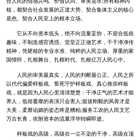
合人民的情感共鸣、价值认同、审美需求;所有精神内
核，都契合社会发展的正道大势、契合集体主义的核心
底色、契合人民至上的根本立场。
它从不向资本低头，绝不向流量妥协，不迎合低俗
趣味，不制造感官诱惑。堂堂正正做艺术，干干净净传
精神，凭硬核的专业水准、纯粹的人民立场、厚重的家
国情怀，扎根舞台、扎根时代、扎根亿万人民心中。
人民的审美最真实，人民的判断最公正。人民之所
以代代偏爱样板戏、誓死守护样板戏、真心推崇样板
戏，就是因为人民心里清清楚楚：干净正气的艺术才能
养人，低俗萎靡的表演只会害人;挺拔刚毅的风骨才是
大美，柔靡谄媚的姿态终是糟粕;服务工农的人民文艺
万古长青，依附资本的流量浮华转瞬即逝。
样板戏的高级，高级在一尘不染的干净，高级在顶