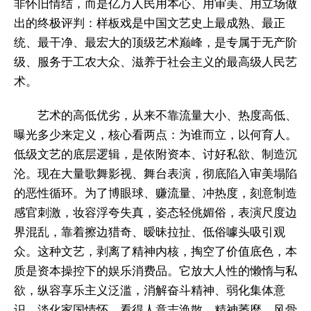
非怀旧情结，而是亿万人民用本心、用审美、用立场做
出的终极评判：样板戏是中国文艺史上最成熟、最正
统、最干净、最宏大的顶级艺术巅峰，是专属于无产阶
级、服务于工农大众、滋养于社会主义的最高级人民艺
术。
艺术的高低优劣，从来不靠流量大小、热度高低、
曝光多少来定义，核心看两点：为谁而立，以何育人。
低级文艺的底层逻辑，是依附资本、讨好私欲、制造沉
沦。现在大量歌舞影视、舞台表演，彻底陷入审美塌陷
的恶性循环。为了博眼球、赚流量、冲热度，刻意制造
感官刺激，妆容浮夸失真，姿态轻佻媚俗，表演尺度边
界混乱，靠着擦边猎奇、暧昧拉扯、低俗噱头吸引观
众。这种文艺，剥离了精神内核，掏空了价值底色，本
质是资本操控下的娱乐消费品。它放大人性的懒惰与私
欲，纵容享乐主义泛滥，消解奋斗精神、弱化集体意
识、淡化家国情怀。看得人意志涣散、精神萎靡、风骨