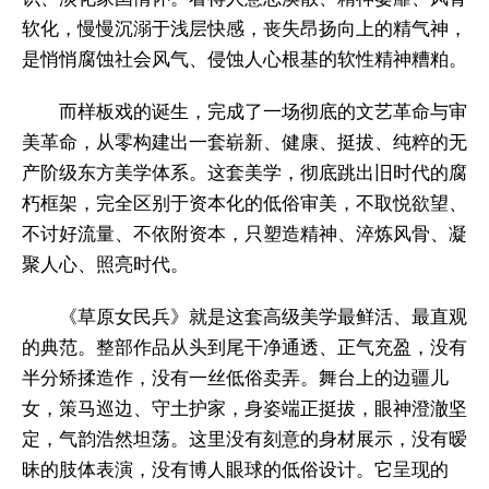
软化，慢慢沉溺于浅层快感，丧失昂扬向上的精气神，
是悄悄腐蚀社会风气、侵蚀人心根基的软性精神糟粕。
而样板戏的诞生，完成了一场彻底的文艺革命与审
美革命，从零构建出一套崭新、健康、挺拔、纯粹的无
产阶级东方美学体系。这套美学，彻底跳出旧时代的腐
朽框架，完全区别于资本化的低俗审美，不取悦欲望、
不讨好流量、不依附资本，只塑造精神、淬炼风骨、凝
聚人心、照亮时代。
《草原女民兵》就是这套高级美学最鲜活、最直观
的典范。整部作品从头到尾干净通透、正气充盈，没有
半分矫揉造作，没有一丝低俗卖弄。舞台上的边疆儿
女，策马巡边、守土护家，身姿端正挺拔，眼神澄澈坚
定，气韵浩然坦荡。这里没有刻意的身材展示，没有暧
昧的肢体表演，没有博人眼球的低俗设计。它呈现的