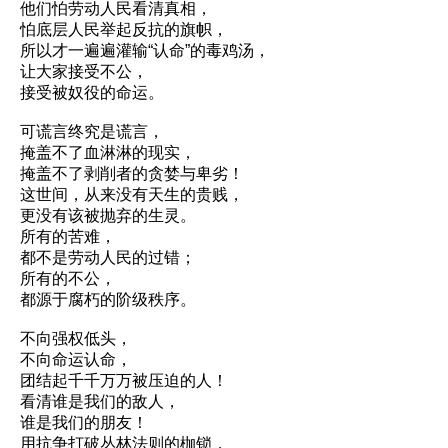
他们怕劳动人民看清真相，
怕底层人民举起反抗的旗帜，
所以才一遍遍灌输“认命”的毒鸡汤，
让大家接受不公，
接受被奴役的命运。
可谎言终究是谎言，
掩盖不了血淋淋的现实，
掩盖不了剥削者的贪婪与卑劣！
这世间，从来没有天生的贵贱，
更没有该被抛弃的生灵。
所有的苦难，
都不是劳动人民的过错；
所有的不公，
都源于腐朽的阶级秩序。
不向强权低头，
不向命运认命，
团结起千千万万被压迫的人！
看清谁是我们的敌人，
谁是我们的朋友！
用抗争打破丛林法则的枷锁，