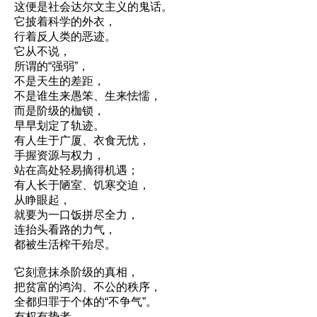
这便是社会达尔文主义的鬼话。
它披着科学的外衣，
行着反人类的恶迹。
它从不说，
所谓的“强弱”，
不是天生的差距，
不是谁生来愚笨、生来怯懦，
而是阶级的枷锁，
早早划定了轨迹。
有人生于广厦、衣食无忧，
手握资源与权力，
站在高处轻易摘得机遇；
有人长于陋室、饥寒交迫，
从睁眼起，
就要为一口饭拼尽全力，
连抬头看路的力气，
都被生活榨干殆尽。
它刻意抹杀阶级的真相，
把贫富的鸿沟、不公的秩序，
全都归罪于个体的“不争气”。
有权有势者，