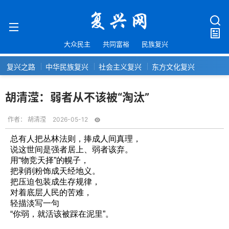
大众民主
共同富裕
民族复兴
复兴之路
中华民族复兴
社会主义复兴
东方文化复兴
胡清滢：弱者从不该被“淘汰”
作者：
胡清滢
2026-05-12
总有人把丛林法则，捧成人间真理，
说这世间是强者居上、弱者该弃。
用“物竞天择”的幌子，
把剥削粉饰成天经地义。
把压迫包装成生存规律，
对着底层人民的苦难，
轻描淡写一句
“你弱，就活该被踩在泥里”。