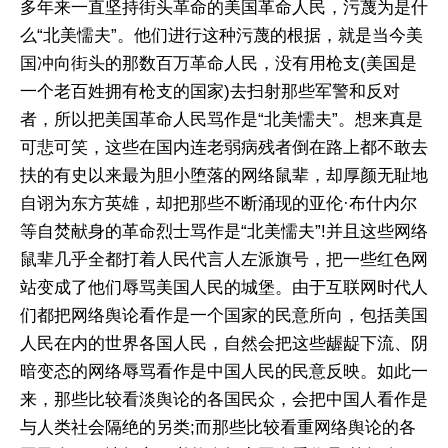
多年来一直坚持街头革命的美国革命人民，污蔑为是什
么“北美懦夫”。他们进行这种污蔑的根据，就是当今美
国冲向街头的那数百万革命人民，没有用枪支(美国是
一个老百姓拥有枪支的国家)去扫射那些军警和反对
者，所以把美国革命人民骂作是“北美懦夫”。想来真是
可悲可笑，这些在国内连老弱病残者倒在路上都不敢去
扶的有史以来最为胆小堕落的网络鼠辈，却厚颜无耻地
自诩为东方英雄，却把那些不断涌现的亚伦·布什内尔
等自焚献身的革命烈士骂作是“北美懦夫”!并且这些网络
鼠辈几乎全都打着人民代言人左派旗号，把一些红色网
站变成了他们辱骂美国人民的城堡。由于互联网时代人
们都把网络舆论看作是一个国家的民意所向，包括美国
人民在内的世界各国人民，自然会把这些龌龊下流、阴
暗变态的网络辱骂看作是中国人民的民意反映。如此一
来，那些比较看淡舆论的各国民众，会把中国人看作是
与人类社会隔绝的另类;而那些比较看重网络舆论的各