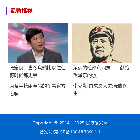
最新推荐
张宏良：当今乌鸦比以往任
永远的毛泽东同志——献给
何时候都更黑
毛泽东的歌
两条半枪闹革命的军事家方
李克勤|白求恩大夫:赤脚医
志敏
生
Copyright © 2014 - 2025 民族复兴网
备案号:
京ICP备13048339号-1