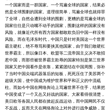
一个国家而是一群国家。一个骂遍全球的国家，结果必
然是全球围剿的国家。道理很简单，骂遍全球也就得罪
了全球，自然会遭到全球的围剿，更糟的是骂遍全球的
国家往往是只动嘴不动手的国家，围剿这样的国家没有
风险，就像近代所有西方国家都敢欺负旧中国一样没有
风险。而在毛泽东时代，中国只是针对美国这一个世界
霸主硬杠，绝不辱骂和要挟其他国家，由于我们敢硬杠
世界霸主，所以像日本、欧盟等二流帝国主义决不敢招
惹中国，而那些被世界霸主欺辱的国家特别是第三世界
国家又把中国看作是依靠，紧紧团结在中国周围，弥补
了当时中国尖端武器落后的短板，死死压住了美苏两个
超级大国，使中国成为维护世界和平和正义的中流砥
柱。而如今中国在网络舆论上骂遍世界不住手，结果把
中国变成了一个又怂又好战的国家。大家看得很清楚，
美日欧等各国人民都在掀起反战运动，而中国网民不仅
不反战，反而天天在网络舆论上对外进行战争威胁，宣