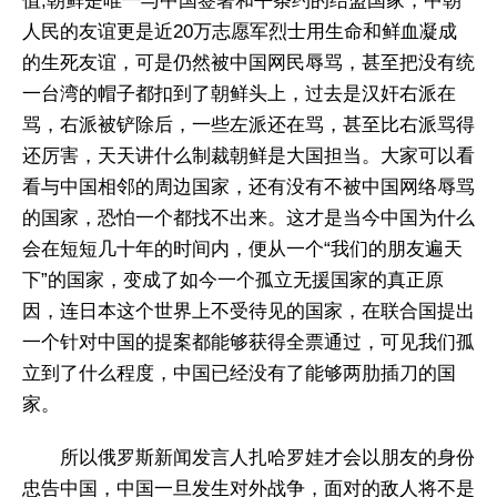
值;朝鲜是唯一与中国签署和平条约的结盟国家，中朝
人民的友谊更是近20万志愿军烈士用生命和鲜血凝成
的生死友谊，可是仍然被中国网民辱骂，甚至把没有统
一台湾的帽子都扣到了朝鲜头上，过去是汉奸右派在
骂，右派被铲除后，一些左派还在骂，甚至比右派骂得
还厉害，天天讲什么制裁朝鲜是大国担当。大家可以看
看与中国相邻的周边国家，还有没有不被中国网络辱骂
的国家，恐怕一个都找不出来。这才是当今中国为什么
会在短短几十年的时间内，便从一个“我们的朋友遍天
下”的国家，变成了如今一个孤立无援国家的真正原
因，连日本这个世界上不受待见的国家，在联合国提出
一个针对中国的提案都能够获得全票通过，可见我们孤
立到了什么程度，中国已经没有了能够两肋插刀的国
家。
所以俄罗斯新闻发言人扎哈罗娃才会以朋友的身份
忠告中国，中国一旦发生对外战争，面对的敌人将不是