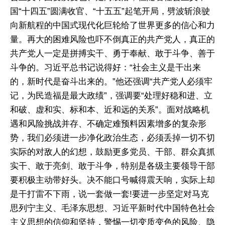
国“十四五”圆满收官、“十五五”起笔开局，劈波斩浪驶
向新航程的中国式现代化巨轮给了世界更多的信心和力
量。再大的困难风险也吓不倒真正的共产党人，真正的
共产党人一定是拼搏实干、勇于奉献、敢于斗争、善于
斗争的。习近平总书记说得好：“社会主义是干出来
的，新时代是奋斗出来的。”他还强调“共产党人必须牢
记，为民造福是最大政绩”，强调要“处理好稳和进、立
和破、虚和实、标和本、近和远的关系”。面对战略机
遇和风险挑战并存、不确定难预料因素增多的复杂形
势，我们必须进一步净化政治生态，必须丢掉一切不切
实际的对敌人的幻想，鼓励更多党员、干部、群众真抓
实干、敢于亮剑、敢于斗争，特别是各级主要领导干部
要积极主动带好头。决不能口号喊得震天响，实际上却
是干打雷不下雨，说一套做一套!要进一步坚定对马克
思列宁主义、毛泽东思想、习近平新时代中国特色社会
主义思想的信仰和坚持，警惕一切变质变色的风险、隐