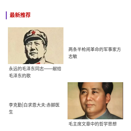
最新推荐
两条半枪闹革命的军事家方
志敏
永远的毛泽东同志——献给
毛泽东的歌
李克勤|白求恩大夫:赤脚医
生
毛主席文章中的哲学思想