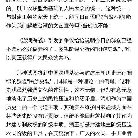
的、以工农联盟为基础的人民大众的统一。这种统一，
与封建王朝的家天下统一，能同日而语吗?当然不能!能
作为我们解放台湾的文艺宣传吗?当然也不能!
《澎湖海战》引发的争议恰恰说明今日的群众已经
不是那么好糊弄的了，忽视阶级分析的“团结史观”，难
以真正获得广大民众的共鸣。
那种试图将新中国法理基础与封建王朝历史进行捆
绑的狭隘“民族史观”，同样是一种理论上的倒退。这种
史观虽然强调文化的连续性，这本无错，但却有意无意
地淡化了历史上的民族压迫和阶级矛盾。清朝作为中国
历史上的一个封建王朝，其确实在维护国家疆域方面在
某些历史阶段有所贡献，但绝不能因此就模糊了其作为
封建专制政权的阶级本质。清王朝是封建地主阶级压迫
农民阶级的工具，在其统治下，广大的农民、手工业者