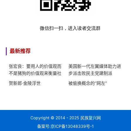
微信扫一扫，进入读者交流群
最新推荐
张宏良：要用人的价值观而
美国新一代左翼媒体助力进
不是猪狗的价值观来衡量社
步派击败民主党建制派
会
贺新郎·金陵浮世
被偷换概念的“网左”
Copyright © 2014 - 2025 民族复兴网
备案号:
京ICP备13048339号-1