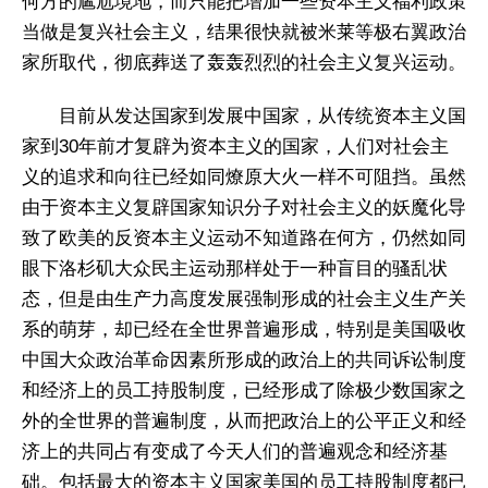
何方的尴尬境地，而只能把增加一些资本主义福利政策
当做是复兴社会主义，结果很快就被米莱等极右翼政治
家所取代，彻底葬送了轰轰烈烈的社会主义复兴运动。
目前从发达国家到发展中国家，从传统资本主义国
家到30年前才复辟为资本主义的国家，人们对社会主
义的追求和向往已经如同燎原大火一样不可阻挡。虽然
由于资本主义复辟国家知识分子对社会主义的妖魔化导
致了欧美的反资本主义运动不知道路在何方，仍然如同
眼下洛杉矶大众民主运动那样处于一种盲目的骚乱状
态，但是由生产力高度发展强制形成的社会主义生产关
系的萌芽，却已经在全世界普遍形成，特别是美国吸收
中国大众政治革命因素所形成的政治上的共同诉讼制度
和经济上的员工持股制度，已经形成了除极少数国家之
外的全世界的普遍制度，从而把政治上的公平正义和经
济上的共同占有变成了今天人们的普遍观念和经济基
础。包括最大的资本主义国家美国的员工持股制度都已