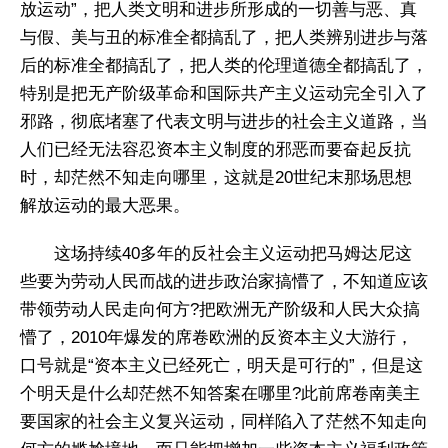
放运动”，把人类文明和进步所形成的一切善与恶、真
与假、美与丑的标准全都搞乱了，把人类辨别进步与落
后的标准全都搞乱了，把人类的伦理道德全都搞乱了，
特别是把无产阶级革命和国际共产主义运动完全引入了
邪路，彻底堵塞了代表文明与进步的社会主义道路，当
人们已经无法容忍资本主义制度的邪恶而要奋起反抗
时，却茫然不知走向哪里，这就是20世纪末那场思想
解放运动的最大恶果。
这场持续40多年的反社会主义运动把马姆达尼这
些要为劳动人民而战的进步政治家搞懵了，不知道应该
带领劳动人民走向何方?把欧洲无产阶级和人民大众搞
懵了，2010年爆发的席卷欧洲的反资本主义大游行，
口号就是“资本主义已经死亡，明天是可行的”，但是这
个明天是什么却茫然不知答案在哪里?此前席卷南美主
要国家的社会主义复兴运动，同样陷入了茫然不知走向