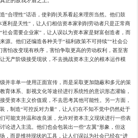
真正的敌我矛盾之上。
造“合理性”话语，使剥削关系看起来理所当然。他们鼓
资本逐利是天性”，让人们相信资本家剥削劳动者只是正常商
“社会需要企业家”，让人误以为资本家是财富创造者，而
来源。他们还编造各种关于“福利政策不可持续”“社会公
们害怕改变现有秩序，害怕争取更高的劳动权利，甚至害
让无产阶级接受现状，不去挑战资本主义的根本运作模
级并非单一使用正面宣传，而是采取更加隐蔽和多元的策
教育体系、影视文化等途径进行系统性的意识形态灌输，
接受资本主义价值观，不去思考其他可能性。另一方面，
伪装，制造“可控反对力量”，让人们在不知不觉中仍然处于
们可能支持温和改良派，允许对资本主义现状进行一些表
讨论进入主流。他们也会包装出一些“左翼”形象，但这
立场，而是维持现状的工具，让人们误以为社会已经在“进