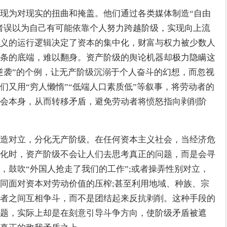
现为对现实的扭曲和掩盖。他们通过各类媒体制造“自由
动者误以为自己有可能依靠个人努力跨越阶级，实现向上流
义的运行逻辑决定了资本的集中化，财富与权力被少数人
条的底端，难以翻身。资产阶级的舆论机器却极力隐瞒这
根逆袭”的个例，让无产阶级沉溺于个人奋斗的幻想，而忽视
们又用“穷人懒惰”“低端人口素质低”等叙事，将劳动者的
会本身，从而转移矛盾，避免劳动者将愤怒指向剥削阶
造对立，分化无产阶级。在任何资本主义社会，当经济危
化时，资产阶级不会让人们去思考真正的问题，而是会寻
，鼓吹“外国人抢走了我们的工作”;或者操弄性别对立，
同面对资本对劳动价值的压榨;甚至利用地域、种族、宗
者之间互相争斗，而不是团结起来反抗剥削。这种手段的
题，实际上却是在刻意引导斗争方向，使阶级矛盾被遮