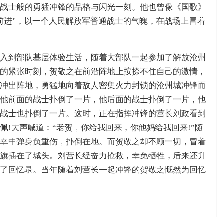
战士般的勇猛冲锋的品格与闪光一刻。他也曾像《国歌》
前进”，以一个人民解放军普通战士的气魄，在战场上冒着
入到部队基层体验生活，随着大部队一起参加了解放沧州
的紧张时刻，贺敬之在前沿阵地上按捺不住自己的激情，
冲出阵地，勇猛地向着敌人密集火力封锁的沧州城冲锋而
他前面的战士扑倒了一片，他后面的战士扑倒了一片，他
战士也扑倒了一片。这时，正在指挥冲锋的营长刘政看到
佩!大声喊道：“老贺，你给我回来，你他妈给我回来!”随
幸中弹身负重伤，扑倒在地。而贺敬之却不顾一切，冒着
旗插在了城头。刘营长经奋力抢救，幸免牺牲，后来还升
了回忆录。当年随着刘营长一起冲锋的贺敬之慨然为回忆