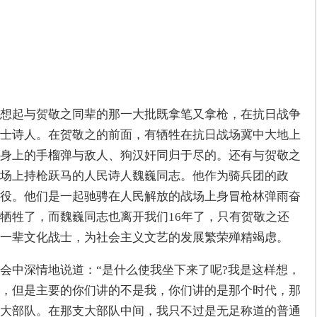
想起与贺敬之同辈的那一大批既拿笔又拿枪，在抗日战争
士诗人。在贺敬之的前面，有牺牲在抗日战场冀中大地上
身上的手榴弹与敌人、狗汉奸同归于尽的。还有与贺敬之
场上持枪跃马的人民诗人魏巍同志。他作为骑兵团的政
役。他们是一起驰骋在人民解放的战场上身冒枪林弹雨奋
牺牲了，而魏巍同志也离开我们16年了，只有贺敬之还
一辈文化战士，为社会主义文艺的发展繁荣殚精竭虑。
会中深情地说道：“是什么使我坐下来了呢?我是这样想，
，但是主要的你们讲的不是我，你们讲的是那个时代，那
大部队。在那支大部队中间，我只不过是无足称道的普通