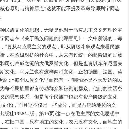
的文化?是什么样的“民族文化”才值得我们去弘扬?是什么
核心原则与精神原点?这就不能不提及革命导师列宁同志
说。
种民族文化的思想，无疑是他对于马克思主义文艺理论宝
宁同志在《关于民族问题的批评意见》一文中所说的，每
，“要从马克思主义的观点，即从阶级斗争观点来看民族
析，在阶级对抗的社会中，从未有过统一的超阶级的民族
和司徒卢威之流的大俄罗斯文化，但是也有以车尔尼雪夫
斯文化。乌克兰也有这样两种文化，正如德国、法国、英
他说：“每个民族文化里面都有一些哪怕还是不大发达的民
为每个民族里都有劳动群众和被剥削群众。他们的生活条
义的思想体系。但是每个民族中也都有资产阶级的文化
的文化)，而且这不仅是一些成分，而是占统治地位的文
出版社1958年版，第15页)这一点在毛主席的文化思想中
，在旧中国，只有地主的文化，农民没有文化，而地主的