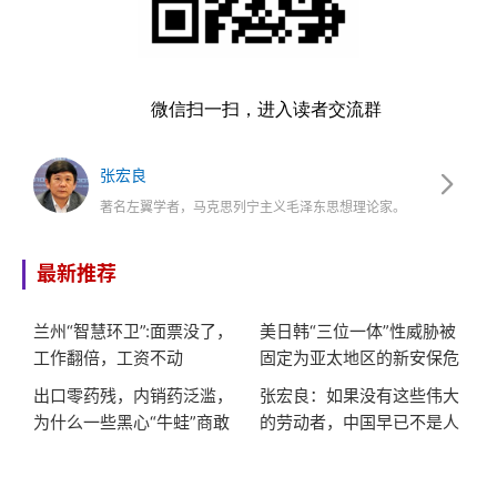
微信扫一扫，进入读者交流群
张宏良
著名左翼学者，马克思列宁主义毛泽东思想理论家。
最新推荐
兰州“智慧环卫”:面票没了，
美日韩“三位一体”性威胁被
工作翻倍，工资不动
固定为亚太地区的新安保危
机
出口零药残，内销药泛滥，
张宏良：如果没有这些伟大
为什么一些黑心“牛蛙”商敢
的劳动者，中国早已不是人
对同胞这么狠?
类社会