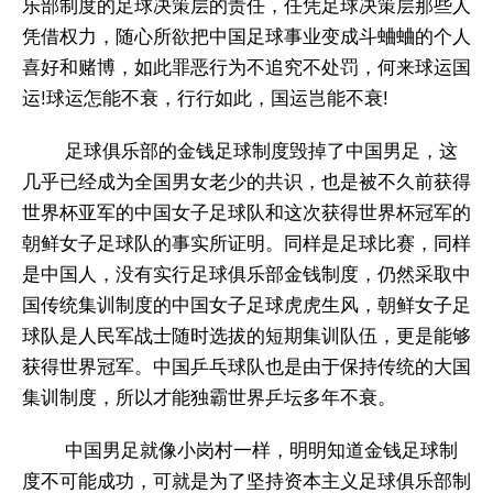
乐部制度的足球决策层的责任，任凭足球决策层那些人
凭借权力，随心所欲把中国足球事业变成斗蛐蛐的个人
喜好和赌博，如此罪恶行为不追究不处罚，何来球运国
运!球运怎能不衰，行行如此，国运岂能不衰!
​ 足球俱乐部的金钱足球制度毁掉了中国男足，这
几乎已经成为全国男女老少的共识，也是被不久前获得
世界杯亚军的中国女子足球队和这次获得世界杯冠军的
朝鲜女子足球队的事实所证明。同样是足球比赛，同样
是中国人，没有实行足球俱乐部金钱制度，仍然采取中
国传统集训制度的中国女子足球虎虎生风，朝鲜女子足
球队是人民军战士随时选拔的短期集训队伍，更是能够
获得世界冠军。中国乒乓球队也是由于保持传统的大国
集训制度，所以才能独霸世界乒坛多年不衰。
​​ 中国男足就像小岗村一样，明明知道金钱足球制
度不可能成功，可就是为了坚持资本主义足球俱乐部制