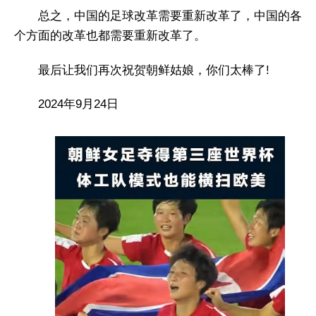
总之，中国的足球改革需要重新改革了，中国的各
个方面的改革也都需要重新改革了。
最后让我们再次祝贺朝鲜姑娘，你们太棒了!
2024年9月24日