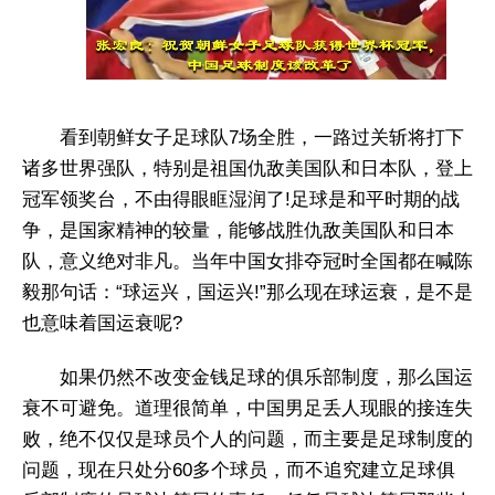
看到朝鲜女子足球队7场全胜，一路过关斩将打下
诸多世界强队，特别是祖国仇敌美国队和日本队，登上
冠军领奖台，不由得眼眶湿润了!足球是和平时期的战
争，是国家精神的较量，能够战胜仇敌美国队和日本
队，意义绝对非凡。当年中国女排夺冠时全国都在喊陈
毅那句话：“球运兴，国运兴!”那么现在球运衰，是不是
也意味着国运衰呢?
如果仍然不改变金钱足球的俱乐部制度，那么国运
衰不可避免。道理很简单，中国男足丢人现眼的接连失
败，绝不仅仅是球员个人的问题，而主要是足球制度的
问题，现在只处分60多个球员，而不追究建立足球俱