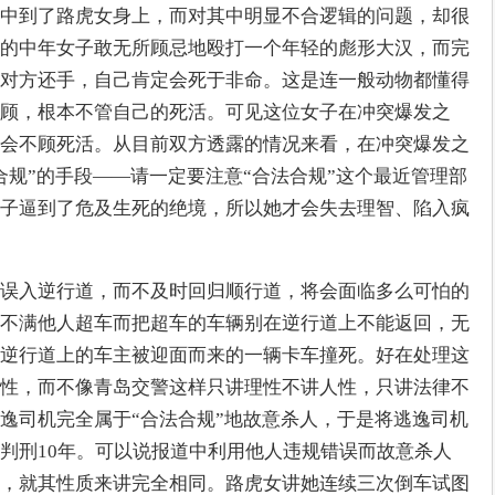
中到了路虎女身上，而对其中明显不合逻辑的问题，却很
的中年女子敢无所顾忌地殴打一个年轻的彪形大汉，而完
对方还手，自己肯定会死于非命。这是连一般动物都懂得
顾，根本不管自己的死活。可见这位女子在冲突爆发之
会不顾死活。从目前双方透露的情况来看，在冲突爆发之
合规”的手段——请一定要注意“合法合规”这个最近管理部
子逼到了危及生死的绝境，所以她才会失去理智、陷入疯
误入逆行道，而不及时回归顺行道，将会面临多么可怕的
不满他人超车而把超车的车辆别在逆行道上不能返回，无
逆行道上的车主被迎面而来的一辆卡车撞死。好在处理这
性，而不像青岛交警这样只讲理性不讲人性，只讲法律不
逸司机完全属于“合法合规”地故意杀人，于是将逃逸司机
判刑10年。可以说报道中利用他人违规错误而故意杀人
，就其性质来讲完全相同。路虎女讲她连续三次倒车试图