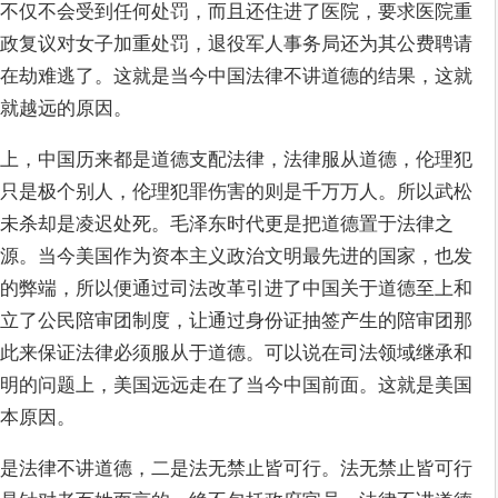
不仅不会受到任何处罚，而且还住进了医院，要求医院重
政复议对女子加重处罚，退役军人事务局还为其公费聘请
在劫难逃了。这就是当今中国法律不讲道德的结果，这就
义就越远的原因。
上，中国历来都是道德支配法律，法律服从道德，伦理犯
只是极个别人，伦理犯罪伤害的则是千万万人。所以武松
未杀却是凌迟处死。毛泽东时代更是把道德置于法律之
源。当今美国作为资本主义政治文明最先进的国家，也发
的弊端，所以便通过司法改革引进了中国关于道德至上和
立了公民陪审团制度，让通过身份证抽签产生的陪审团那
此来保证法律必须服从于道德。可以说在司法领域继承和
明的问题上，美国远远走在了当今中国前面。这就是美国
本原因。
是法律不讲道德，二是法无禁止皆可行。法无禁止皆可行