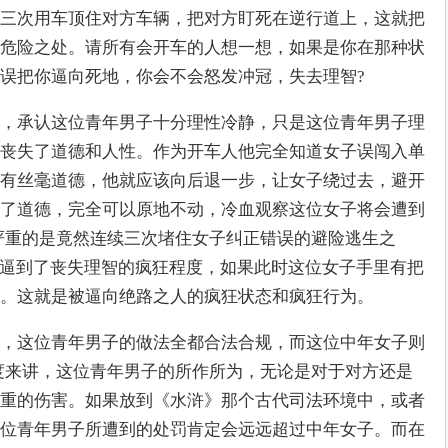
三次用车顶住对方车辆，把对方盯死在逆行道上，这就把
危险之处。请所有会开车的人想一想，如果是你在那种状
误把你逼向死地，你会不会怒发冲冠，失去理智?
，承认这位青年男子十分理性冷静，只是这位青年男子理
丧失了道德和人性。作为开车人他完全知道女子误闯入单
有丝毫道德，他就应该向后退一步，让女子绕过去，避开
了道德，完全可以原地不动，冷血观察这位女子将会遭到
严重的是竟然连续三次堵住女子纠正错误的避险逃生之
子逼到了丧失理智的疯狂程度，如果此时这位女子手里有把
。这就是被逼向绝路之人的疯狂状态和疯狂行为。
，这位青年男子的做法全都合法合规，而这位中年女子则
度来讲，这位青年男子的所作所为，无论是对于对方还是
重的伤害。如果放到《水浒》那个古代司法环境中，或者
位青年男子所遭到的处罚肯定会远远超过中年女子。而在