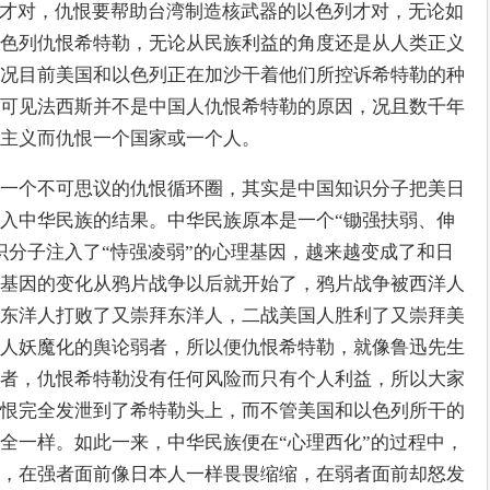
人才对，仇恨要帮助台湾制造核武器的以色列才对，无论如
色列仇恨希特勒，无论从民族利益的角度还是从人类正义
况目前美国和以色列正在加沙干着他们所控诉希特勒的种
可见法西斯并不是中国人仇恨希特勒的原因，况且数千年
主义而仇恨一个国家或一个人。
一个不可思议的仇恨循环圈，其实是中国知识分子把美日
入中华民族的结果。中华民族原本是一个“锄强扶弱、伸
识分子注入了“恃强凌弱”的心理基因，越来越变成了和日
基因的变化从鸦片战争以后就开始了，鸦片战争被西洋人
东洋人打败了又崇拜东洋人，二战美国人胜利了又崇拜美
人妖魔化的舆论弱者，所以便仇恨希特勒，就像鲁迅先生
者，仇恨希特勒没有任何风险而只有个人利益，所以大家
恨完全发泄到了希特勒头上，而不管美国和以色列所干的
全一样。如此一来，中华民族便在“心理西化”的过程中，
，在强者面前像日本人一样畏畏缩缩，在弱者面前却怒发