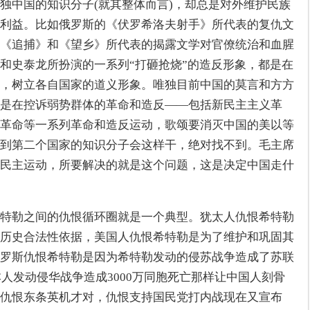
独中国的知识分子(就其整体而言)，却总是对外维护民族
利益。比如俄罗斯的《伏罗希洛夫射手》所代表的复仇文
《追捕》和《望乡》所代表的揭露文学对官僚统治和血腥
和史泰龙所扮演的一系列“打砸抢烧”的造反形象，都是在
，树立各自国家的道义形象。唯独目前中国的莫言和方方
是在控诉弱势群体的革命和造反——包括新民主主义革
革命等一系列革命和造反运动，歌颂要消灭中国的美以等
到第二个国家的知识分子会这样干，绝对找不到。毛主席
民主运动，所要解决的就是这个问题，这是决定中国走什
特勒之间的仇恨循环圈就是一个典型。犹太人仇恨希特勒
历史合法性依据，美国人仇恨希特勒是为了维护和巩固其
罗斯仇恨希特勒是因为希特勒发动的侵苏战争造成了苏联
本人发动侵华战争造成3000万同胞死亡那样让中国人刻骨
仇恨东条英机才对，仇恨支持国民党打内战现在又宣布