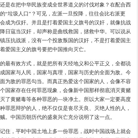
还是在把中华民族变成全世界道义的讨伐对象？在配合西
的“垃圾人口”？可见，左派一旦投降，往往会比右派更
会成为仅奸。并且是打着爱国主义旗号的汉奸，就像抗战
降日寇当汉奸，却声称是曲线救国，拯救中华。可以说从
镇压抗战派，没有一个投敌叛国的汉奸，不是打着爱国主
着爱国主义的旗号要把中国推向灭亡。
的最有效方式，就是把所有天经地义和公平正义，全都说
成国家与人民，国家与真理，国家与历史的全面为敌。今
面为敌的罪恶勾当。而真正热爱这个国家的人，会像不容
个国家存在任何罪恶现象，会像新中国那样彻底消灭黄赌
灭了黄赌毒等各种罪恶的—块净土。所以大家一定要高度
种罪恶辩护的人，绝不仅仅是丧尽天良、灭绝人性的人，
贼。中国历朝历代的盛衰兴亡充分说明了这一点。
记住，平时中国土地上多一份罪恶，战时中国战场上就会