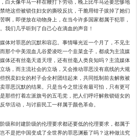
，白天像牛马一样在鞭打下劳动，晚上比牛马还要悲惨地
禁绝这些被锁住妇女的撕咬反抗，干脆用钳子拔掉了她们
苦啊，即便放在动物身上，在当今许多国家都属于犯罪，
。我们几乎听到了自己心在滴血的声音！
媒体对罪恶的沉默和容忍。事情曝光近一个月了，不见主
而那个中美混血儿谷爱凌吃一个韭菜盒子，都成为主流媒
媒体还有丝毫天道天理，还有丝毫人类良知吗？主流媒体
立场，而主流社会的立场，又会推动罪恶没有底线的大规
些拐卖妇女的村子会全村团结起来，共同抵制前去解救被
卖罪恶沉默的结果。只是当今之世没有最可怕，只有更可
是那些打着左派旗号的五毛党，把人们呼吁解救锁链女的
反华活动，与讨薪民工一样属于颜色革命。
阶级和封建阶级的伦理要求都还要低的伦理要求，都属于
岂不是把中国变成了全世界的罪恶渊薮了吗？这种做法究