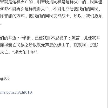
宋就是这样灭亡的，明末晚清同样是这样灭亡的，民国也
何都不能再次这样走向灭亡，不能用罪恶把我们的国民、
除罪恶的方式，把我们的国民变成战士。所以，我们必须
。
们的耳边：“惨象，已使我目不忍视了；流言，尤使我耳
懂得衰亡民族之所以默无声息的缘由了。沉默呵，沉默
灭亡。”愿天佑中华！
g106
.sina.com.cn/zhl010