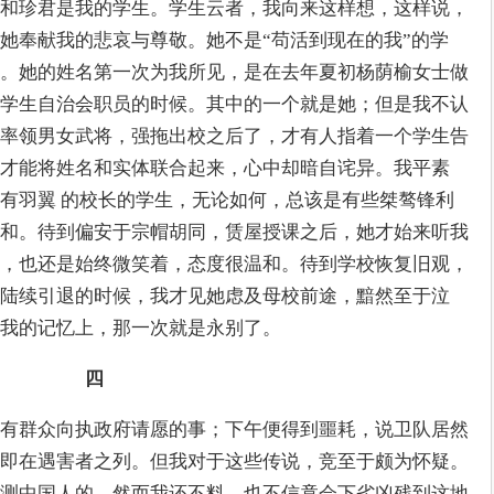
和珍君是我的学生。学生云者，我向来这样想，这样说，
她奉献我的悲哀与尊敬。她不是“苟活到现在的我”的学
。她的姓名第一次为我所见，是在去年夏初杨荫榆女士做
学生自治会职员的时候。其中的一个就是她；但是我不认
率领男女武将，强拖出校之后了，才有人指着一个学生告
才能将姓名和实体联合起来，心中却暗自诧异。我平素
有羽翼 的校长的学生，无论如何，总该是有些桀骜锋利
和。待到偏安于宗帽胡同，赁屋授课之后，她才始来听我
，也还是始终微笑着，态度很温和。待到学校恢复旧观，
陆续引退的时候，我才见她虑及母校前途，黯然至于泣
我的记忆上，那一次就是永别了。
四
有群众向执政府请愿的事；下午便得到噩耗，说卫队居然
即在遇害者之列。但我对于这些传说，竞至于颇为怀疑。
测中国人的，然而我还不料，也不信竟会下劣凶残到这地