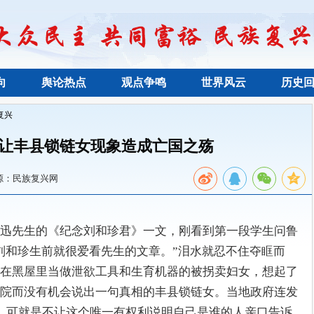
向
舆论热点
观点争鸣
世界风云
历史
复兴
让丰县锁链女现象造成亡国之殇
源：民族复兴网
迅先生的《纪念刘和珍君》一文，刚看到第一段学生问鲁
刘和珍生前就很爱看先生的文章。”泪水就忍不住夺眶而
在黑屋里当做泄欲工具和生育机器的被拐卖妇女，想起了
院而没有机会说出一句真相的丰县锁链女。当地政府连发
，可就是不让这个唯一有权利说明自己是谁的人亲口告诉