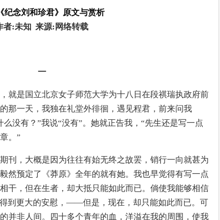
《纪念刘和珍君》原文与赏析
作者:未知  来源:网络转载
一
，就是国立北京女子师范大学为十八日在段祺瑞执政府前
的那一天，我独在礼堂外徘徊，遇见程君，前来问我
么没有？”我说“没有”。她就正告我，“先生还是写一点
章。”
期刊，大概是因为往往有始无终之故罢，销行一向就甚为
毅然预定了《莽原》全年的就有她。我也早觉得有写一点
相干，但在生者，却大抵只能如此而已。倘使我能够相信
以得到更大的安慰，——但是，现在，却只能如此而已。可
的并非人间。四十多个青年的血，洋溢在我的周围，使我