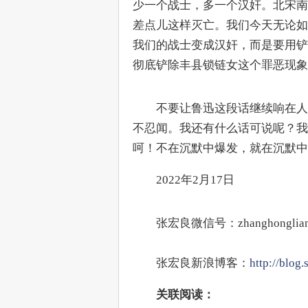
少一个战士，多一个汉奸。北宋南
差点儿这样灭亡。我们今天无论如
我们的战士变成汉奸，而是要用铲
彻底铲除丰县锁链女这个罪恶现象
　　不要让鲁迅这段话继续响在人
不忍闻。我还有什么话可说呢？我
呵！不在沉默中爆发，就在沉默中
　　2022年2月17日
　　张宏良微信号：zhanghonglian
　　张宏良新浪博客：
http://blog
　　关联阅读：