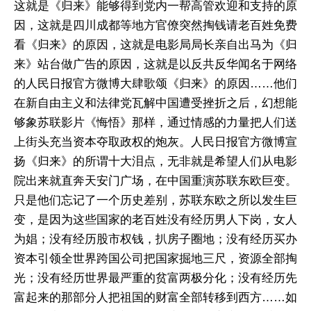
这就是《归来》能够得到党内一帮高管欢迎和支持的原
因，这就是四川成都等地方官僚突然掏钱请老百姓免费
看《归来》的原因，这就是电影局局长亲自出马为《归
来》站台做广告的原因，这就是以反共反华闻名于网络
的人民日报官方微博大肆歌颂《归来》的原因……他们
在新自由主义和法律党瓦解中国遭受挫折之后，幻想能
够象苏联影片《悔悟》那样，通过情感的力量把人们送
上街头充当资本夺取政权的炮灰。人民日报官方微博宣
扬《归来》的所谓十大泪点，无非就是希望人们从电影
院出来就直奔天安门广场，在中国重演苏联东欧巨变。
只是他们忘记了一个历史差别，苏联东欧之所以发生巨
变，是因为这些国家的老百姓没有经历男人下岗，女人
为娼；没有经历股市权钱，扒房子圈地；没有经历买办
资本引领全世界跨国公司把国家掘地三尺，资源全部掏
光；没有经历世界最严重的贫富两极分化；没有经历先
富起来的那部分人把祖国的财富全部转移到西方……如