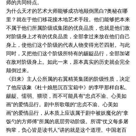
师的共同特点。
为什么天才的艺术大师能够成功地颠倒黑白?奥秘在哪
里？就在于他们移花接木地艺术手段。他们能够把本来
不属于他们所属阶级或集团的优良品质，也就是他们敌
对阶级身上才有的优良品质，全部拿过来放在他们自己
身上，使他们这个阶级的代表人物变得光芒四射。与此
同时，又把他们这个阶级所特有的龌龊品行，全部加诸
在敌对阶级身上。如此一来，原本真实的历史就会完全
颠倒过来。
《归来》主人公所属的右翼精英集团的阶级性质，决定
了他应该象《杜十娘怒沉百宝箱中》的李甲那样自私、
龌龊、懦弱、猥琐，而不可能具有“忠贞不渝、心美如
画”的爱情品行。剧中所歌颂的“忠贞不渝、心美如
画”的爱情品行，从本质上应该属于剧中被妖魔化的“拿
饭勺的方师傅”所属的底层劳动阶级。所谓“仗义每多屠
狗辈，负心皆是读书人”讲的就是这个道理。中国老百