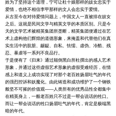
姓为了坚持这个道理，宁可让杜十娘那样的妓女忠实于
爱情，也绝不相信李甲那样的文人会忠实于爱情。
从古至今在对待爱情问题上，中国文人一直被排在妓女
之后。这就是民间文学与精英文学的本质区别。只是今
天的文学艺术被精英集团所垄断，精英集团便通过在艺
术上虚构他们辉煌的道德形象，来掩盖和代替他们在真
实生活中的肮脏、龌龊、自私、怯懦、虚伪、冷酷、残
忍、暴虐等一系列不良品行。
于是便有了《归来》通过颠倒黑白所杜撰出的感人艺术
形象，并通过这些虚假艺术形象的虚假受难经历，在情
感上和道义上成功实现了对那个老百姓扬眉吐气的年代
的强烈控诉和妖魔化。由此铸造和成功维护了一个钢铁
般坚不可摧的价值观——人类所有的优秀品性全都集中
在精英身上，一般老百姓只不过是一帮会说话的牲口。
而让一帮会说话的牲口扬眉吐气的年代，肯定是极端黑
暗的年代。