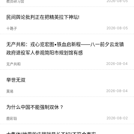
2026-08-05
教员研习会
民间舆论批判正在把精英拉下神坛!
2026-08-05
十路子
无产共和：戎心览宏图•铁血启新程——八一前夕云龙镇
政府退役军人参观简阳市规划馆有感
2026-08-04
无产共和
举世无双
2026-08-04
莫易
为什么中国不能强制双休 ?
2026-08-02
鹿彩铅