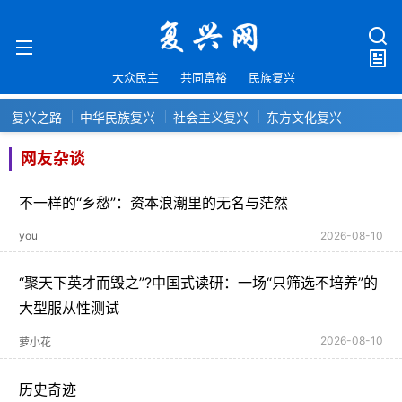
大众民主
共同富裕
民族复兴
复兴之路
中华民族复兴
社会主义复兴
东方文化复兴
网友杂谈
不一样的“乡愁”：资本浪潮里的无名与茫然
you
2026-08-10
“聚天下英才而毁之”?中国式读研：一场“只筛选不培养”的
大型服从性测试
2026-08-10
萝小花
历史奇迹