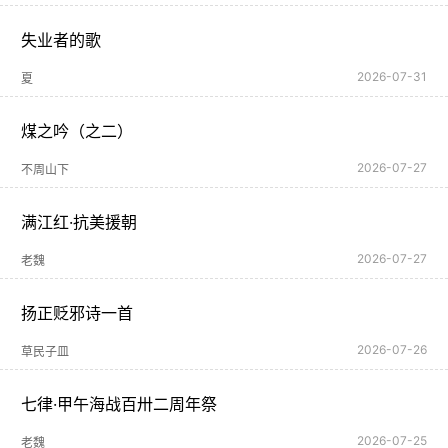
失业者的歌
2026-07-31
夏
煤之吟（之二）
2026-07-27
不周山下
满江红·抗美援朝
2026-07-27
老魏
扬正贬邪诗一首
2026-07-26
草民子皿
七律·甲午海战百卅二周年祭
2026-07-25
老魏