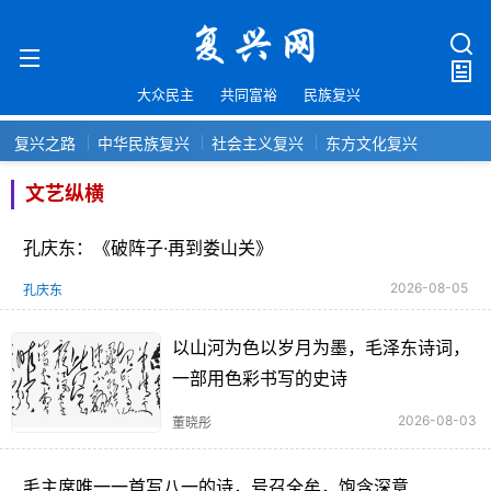
大众民主
共同富裕
民族复兴
复兴之路
中华民族复兴
社会主义复兴
东方文化复兴
文艺纵横
孔庆东：《破阵子·再到娄山关》
2026-08-05
孔庆东
以山河为色以岁月为墨，毛泽东诗词，
一部用色彩书写的史诗
2026-08-03
董晓彤
毛主席唯一一首写八一的诗，号召全牟，饱含深意