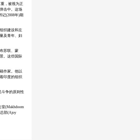
尊重，被视为正
弹击中。这场
(2008年)期
众组织建设和左
数量及青年、妇
布苏联、蒙
景。这些国际
籍作家。他以
着印度的组织
民斗争的原则性
Makhdoom
部(Ajoy