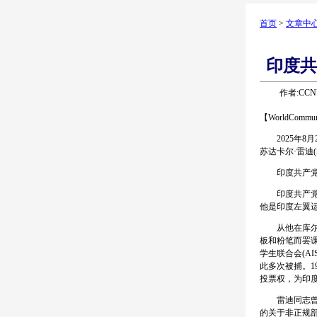
首页
>
文章中
印度共
作者:CCNU
【WorldComm
2025年8月
苏达卡尔·雷迪(
印度共产党悼
印度共产党(CP
他是印度左翼
从他在库尔努
板和粉笔而罢课
学生联合会(A
此多次被捕。1
投票权，为印
雷迪同志曾两次
的关于非正规