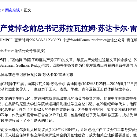
心
>
网友杂谈
> 正文
产党悼念前总书记苏拉瓦拉姆·苏达卡尔·
MPCF 更新时间:2025-08-31 23:08:23 来源:WorldCommunistParties微信公众号 
unistParties微信公众号编者按】
25日，“团结网”刊发了印度共产党(CPI)的文章。印度共产党通过这篇文章悼念前总书
Suravaram Sudhakar Reddy)同志，回顾并赞扬其作为印度左翼杰出领袖的革命生涯
念前总书记苏拉瓦拉姆·苏达卡尔·雷迪同志
I)降下红旗，向苏拉瓦拉姆·苏达卡尔·雷迪同志(1942年3月25日—2025年8月22日
运动的杰出领导人，一生致力于工人、农民、学生、青年及被压迫群体的解放事业。
尔的学生时代起，雷迪同志就展现出非凡的动员与领导才能。他在中学时期曾带领
，在奥斯马尼亚大学法学院就读期间则担任学生会总书记。在20世纪60年代末，他
ISF)总书记，领导了为期62天的全国性罢课运动，为争取学生宿舍、奖学金和福利措
972年，作为全印度青年联合会(AIYF)主席，他推动通过了宪法第61修正案，成功为1
度民主进程留下了不可磨灭的印记。
当选纳尔贡达人民院议员(1998年和2004年)，并出色地担任了议会劳工常务委
部门工人社会保障和私立学校教师退休金的开创性建议，成为相关立法的重要基础。他