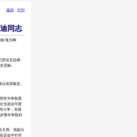
返回
打印
雷迪同志
责任编辑:复兴网
记苏拉瓦拉姆·
与历史贡献。
)致以崇高敬意。
同学为争取黑
两次当选全印度
施而斗争，并因
8岁青年争取到
员会主席。他提出
在议会中针对