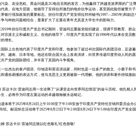
物污染、农业危机、黑金问题及2G电信丑闻的发言，为他赢得了跨越党派界限的广泛
的代表。在地方层面，他领导了安得拉邦激烈的电价抗争运动，甚至因此险些被警方子
界银行强加政策的重要标志。担任印度共产党安得拉邦州秘书(1997—2005年)和副总书记
斗争与种姓问题相结合，显著扩大了左翼在青年尤其是大学生中的影响力。
2019年担任印度共产党总书记期间，雷迪同志重振党组织建设，强调干部教育、群
对宗派主义和威权主义。在他的领导下，印度共产党实现了自1990年代以来在党员
著的增长。
际上出色地代表了印度共产党和印度。他参加了超过40次国际代表团活动，足迹遍
大利、越南、日本等地。他还在联合国大会上发表演讲，向世界传递印度劳动人民的愿
度共产党的国际团结，并丰富了其国内斗争视角。
位杰出的泰卢固语、印地语和英语演说家，同时也是一位多产的散文、小册子和书
态和通俗易懂的表达方式，使马克思主义更易被新一代理解。他的演讲和著作持续激励
苏达卡尔·雷迪同志用一生诠释了“从课堂走向世界同志情谊”的奋斗历程。他扎根人
终生，必将作为印度左翼运动的卓越领袖被永远铭记。
于2025年8月24日上午10:00至下午3:00安放于印度共产党特伦甘纳邦委员会办公室(
公众吊唁。献花悼念活动将于2025年8月23日下午2:00至8月24日下午5:00在印度共产党全国总
·苏达卡尔·雷迪同志致以红色敬礼!红色致敬!