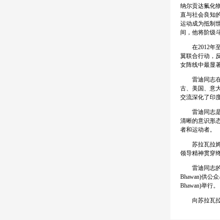
纳尔贡达氟化
直与社会良知
运动成为抵制世
间，他将阶级
在2012年至
翼联合行动，反
女阵线中最显
雷迪同志在国
古、美国、意
交流深化了印
雷迪同志是一
清晰的意识形
者和运动者。
苏拉瓦拉姆·
领导精神贯穿
雷迪同志的遗体将
Bhawan)供
Bhawan)举行。
向苏拉瓦拉姆