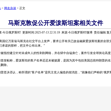
心
>
网友杂谈
> 正文
马斯克敦促公开爱泼斯坦案相关文件
:今日俄罗斯RT 更新时间:2025-07-13 22:31:19 来源:今日俄罗斯RT微博 责任编辑:
美国亿万富翁马斯克在社交平台上发声，要求公开有关已故金融家爱泼斯坦案的全部
们承诺的那样，把文件公布出来。”
指控建立针对未成年人的性剥削网络，并在狱中自缢身亡，案件引发全球舆论高度
发帖称，爱泼斯坦的客户名单迟迟未被披露，是因为其中包括美国总统特朗普的名
克删除。
决否认，称所谓的“客户名单”是民主党人编造的假消息，“就像他们声称的‘俄罗斯干