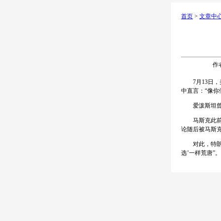
首页
>
文章中
作者
7月13日，
中直言：“像你
爱泼斯坦曾被
马斯克此前曾
论随后被马斯
对此，特朗普坚
选’一样荒唐”。