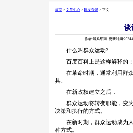
首页
>
文章中心
>
网友杂谈
> 正文
谈
作者:晨风细雨 更新时间:2024-0
什么叫群众运动?
百度百科上是这样解释的：
在革命时期，通常利用群众
具。
在新政权建立之后，
群众运动将转变职能，变为
决策和执行的方式。
在新时期，群众运动成为人
种方式。