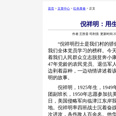
首页
>
文章中心
>
红色青春
> 正文
倪祥明：用
作者:王胜昔 司利强 更新时间:2020
“倪祥明烈士是我们村的骄傲
我们全体党员学习的榜样。今
着我们人民群众立志脱贫奔小康
47年党龄的农民党员、退伍军
边剥着蒜种，一边动情讲述着
明的故事。
倪祥明，1925年生，1949年
团副班长，1950年志愿参加抗美
日，美国侵略军向临津江东岸
地。倪祥明率四班战士沉着奋
次进攻，杀伤敌人百余名。他