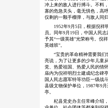
冲上来的敌人进行搏斗。不料，
寡的危急关头，毫无惧色，高呼“
仅剩的一颗手榴弹，与敌人同
1952年9月5日，根据倪祥
员。同年9月19日，中国人民
予其“一级英雄”光荣称号。倪
英雄班”。
“宝贵的革命精神需要我们世
亮说，为了让更多的少年儿童
党、热爱祖国、热爱人民的情怀
庙内为倪祥明烈士建成纪念碑亭
国人民志愿军特等功臣一级战斗
县级文物保护单位，1987年
亭。
杞县党史办主任常峰介绍，
业单位、社会团体等都来到倪