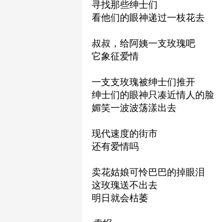
寻找那些绅士们
看他们的眼神递过一枝花去
叔叔，给阿姨一支玫瑰吧
它象征爱情
一支支玫瑰被绅士们推开
绅士们的眼神只凑近情人的脸
媚笑一波波荡漾出去
现代速度的街市
还有爱情吗
卖花姑娘可怜巴巴的掉眼泪
这玫瑰送不出去
明日就会枯萎