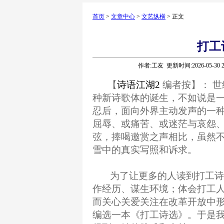
首页
>
文章中心
>
文艺纵横
> 正文
打工
作者:工友 更新时间:2026-05-3
【
诗语江湖2
编者按】： 
种新诗歌体的诞生，不如说是
忍后，面向外界主动发声的一
屈辱、或痛苦、或迷茫与哀怨
弦，捧喝邀赏之声相比，虽然
雪中的真实写照和诉求。
为了让更多的人读到打工诗歌
作经历、谋生环境；体会打工
而关心关爱关注在改革开放中
编选一本《打工诗选》。于是