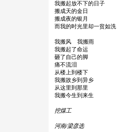
我搬起放不下的日子
搬成天的金日
搬成夜的银月
而我的时光里却一贫如洗
我搬风 我搬雨
我搬起了命运
砸了自己的脚
痛不流泪
从楼上到楼下
我搬故乡到异乡
从这里到那里
我搬今生到来生
挖煤工
河南/梁彦选