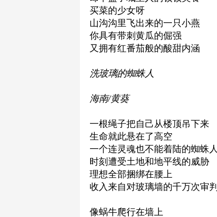
买菜的少女呀
山沟沟里飞出来的一只小燕
你具有带刺黄瓜的倔强
又拥有红番茄般的酸甜内涵
洗玻璃的蜘蛛人
海南/黄葵
一根绳子把自己从楼顶吊下来
生命就此悬在了高空
一个连灵魂也不能着陆的蜘蛛
时刻遭受土地和地平线的威胁
理想全部捆绑在腰上
收入来自对玻璃墙的千万次审
像蜗牛爬行在墙上