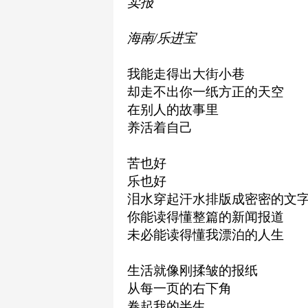
卖报
海南/乐进宝
我能走得出大街小巷
却走不出你一纸方正的天空
在别人的故事里
养活着自己
苦也好
乐也好
泪水穿起汗水排版成密密的文
你能读得懂整篇的新闻报道
未必能读得懂我漂泊的人生
生活就像刚揉皱的报纸
从每一页的右下角
卷起我的半生