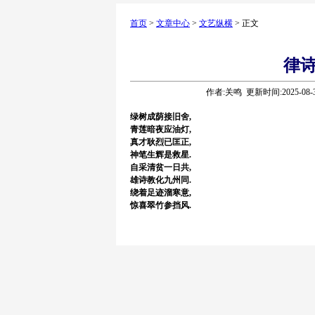
首页
>
文章中心
>
文艺纵横
> 正文
律诗
作者:关鸣 更新时间:2025-08
绿树成荫接旧舍,
青莲暗夜应油灯,
真才耿烈已匡正,
神笔生辉是救星.
自采清贫一日共,
雄诗教化九州同.
绕着足迹溜寒意,
惊喜翠竹参挡风.