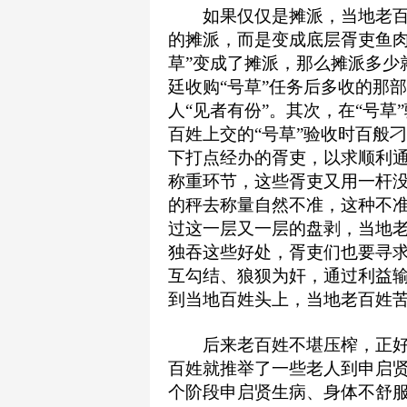
如果仅仅是摊派，当地老百
的摊派，而是变成底层胥吏鱼肉
草”变成了摊派，那么摊派多少
廷收购“号草”任务后多收的那
人“见者有份”。其次，在“号
百姓上交的“号草”验收时百般
下打点经办的胥吏，以求顺利通
称重环节，这些胥吏又用一杆
的秤去称量自然不准，这种不
过这一层又一层的盘剥，当地
独吞这些好处，胥吏们也要寻
互勾结、狼狈为奸，通过利益
到当地百姓头上，当地老百姓苦
后来老百姓不堪压榨，正好
百姓就推举了一些老人到申启
个阶段申启贤生病、身体不舒