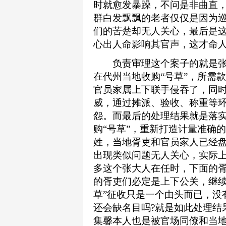
时就愈发暴躁，不问是非曲直
群白发飘飘的老者仅仅是因为
们的苦楚却无人关心，最后是
心出人命影响其官声，这才命
负责审理这个案子的就是张
在代州当地收购“号草”，所需
官员家属上下联手侵吞了，同
威，通过摊派、验收、称重等
怨。而最后的处理结果就是落
购“号草”，重新打造计量准确
姓，当地胥吏和官员家人已经
出现类似问题无人关心，实际
多这个张大人在任时，下面的
的胥吏们必定是上下公关，继续
草”征收只是一个由头而已，没
还会缺名目吗?就是如此处理结
集馨本人也是被官场同僚和当