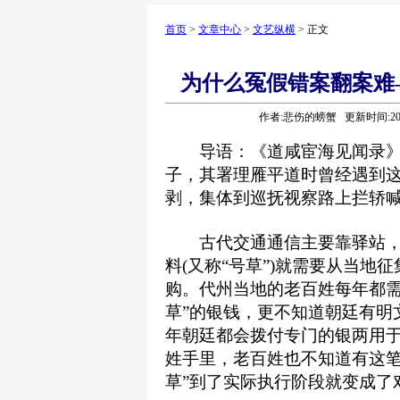
首页
>
文章中心
>
文艺纵横
> 正文
为什么冤假错案翻案难
作者:悲伤的螃蟹 更新时间:2025
导语：《道咸宦海见闻录》
子，其署理雁平道时曾经遇到这
剥，集体到巡抚视察路上拦轿
古代交通通信主要靠驿站，
料(又称“号草”)就需要从当
购。代州当地的老百姓每年都需
草”的银钱，更不知道朝廷有明
年朝廷都会拨付专门的银两用于
姓手里，老百姓也不知道有这笔
草”到了实际执行阶段就变成了