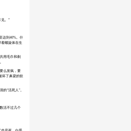
见。”
达到40%。什
带着螺旋体在生
共用毛巾和剃
。
要么发疯，要
破坏了鼻梁的软
的“活死人”。
数活不过几个
了也是死，白受