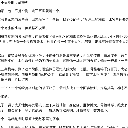
是冻的，是梅毒!
古包，不是个例，走三五里就是一个。
专家来内蒙考察，回来后写了一句话，我至今记得：“草原上的梅毒，比牧草还要常
夸张的比喻，但数据不说谎。
立初期的摸底调查，内蒙古牧区部分地区的梅毒感染率高达10%以上，个别地区甚至
个人里，至少有一个是梅毒患者。如果你是一个五十人的小部落，那就意味着有五个人
，传染途径多到你防不住：性传播当然是最主要的，但母婴传播、血液传播，甚至
在缺医少药、卫生条件近乎为零的草原上，它就像一场无声的火灾，烧完一户烧下一户
期梅毒。到了这个阶段，螺旋体已经把人的大脑、心脏、骨骼啃得千疮百孔。患者
脏突然停跳。而最典型的“招牌动作”，就是鼻子塌陷——医学上叫“鞍鼻”，因为梅毒
子像马鞍一样凹进去。
下：一个曾经骑马射箭的草原汉子，最后变成了一个面容溃烂、走路摇晃、神志不清
惨的。
。得了先天性梅毒的婴儿，生下来就带着一身皮疹、肝脾肿大、骨骼畸形，绝大多
来了，也会留下一辈子的残疾——角膜炎导致失明、牙齿畸形、智力低下。
。这就是当时草原上无数家庭的宿命。
一个匪夷所思的现象：在蒙古包前，经常能听到老人催促年轻夫妇：“别生了，生