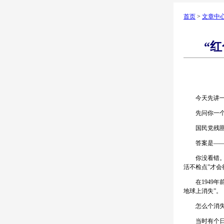
首页
>
文章中
“
今天先讲一个
先问你一个问
国民党残匪?
答案是——
你没看错。就
活不检点”才会
在1949年
地球上消失”。
怎么个消失
当时有个日本