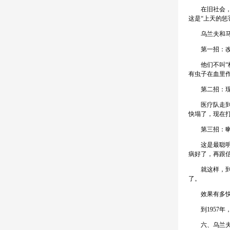
在旧社会，梅
这是“上天的惩
乌兰夫和马海
第一招：改
他们不叫“梅
有虫子在血里
第二招：现
医疗队走到一
快塌了，现在打
第三招：喇嘛
这是最聪明的
病好了，再跟信
就这样，到1
了。
效果有多快
到1957年，
六、乌兰夫的