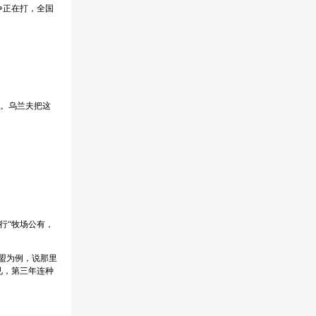
争正在打，全国
。乌兰夫把这
行“牧场公有，
盟为例，说那里
见，第三年连种