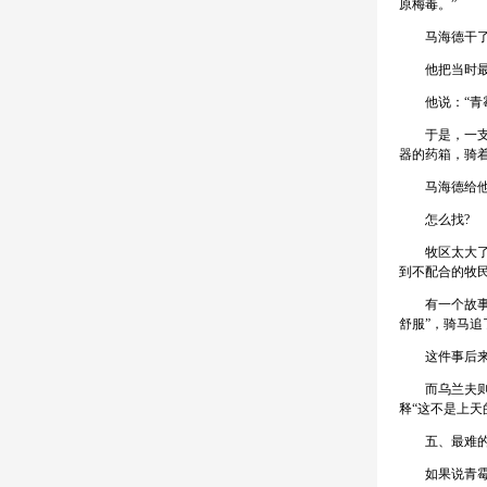
原梅毒。”
马海德干了一
他把当时最珍
他说：“青霉
于是，一支由
器的药箱，骑
马海德给他们
怎么找?
牧区太大了，
到不配合的牧
有一个故事特
舒服”，骑马追
这件事后来被
而乌兰夫则在
释“这不是上天
五、最难的不
如果说青霉素