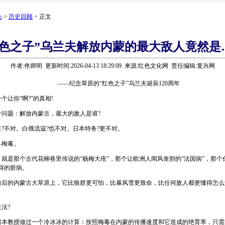
心
>
历史回顾
> 正文
红色之子”乌兰夫解放内蒙的最大敌人竟然是
作者:佟师明 更新时间:2026-04-13 18:29:09 来源:红色文化网 责任编辑:复兴网
——纪念草原的“红色之子”乌兰夫诞辰120周年
让你“啊?”的真相!
题：解放内蒙古，最大的敌人是谁?
不对。白俄流寇?也不对。日本特务?更不对。
梅毒。
是那个古代花柳巷里传说的“杨梅大疮”，那个让欧洲人闻风丧胆的“法国病”，那个
得的脏病。
前后的内蒙古大草原上，它比狼群更可怕，比暴风雪更致命，比任何敌人都更懂得怎么
法?
教授做过一个冷冰冰的计算：按照梅毒在内蒙的传播速度和它造成的绝育率，只需