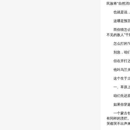
民族将“自然消
也就是说，不
这哪是预言
而你猜怎么着
不见的敌人”干
怎么打的?谁
别急，咱们
但在开打之前
他叫乌兰夫。
这个生于土默
一、草原上最
咱们先还原
如果你穿越回
一个蒙古包前
有同样的溃烂
哭都哭不出声