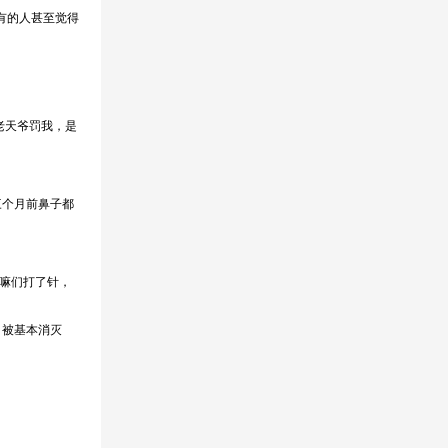
有的人甚至觉得
老天爷罚我，是
三个月前鼻子都
嘛们打了针，
，被基本消灭
。