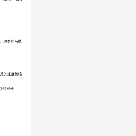
。39岁的乌兰
可见的速度萎缩
是少得可怜——