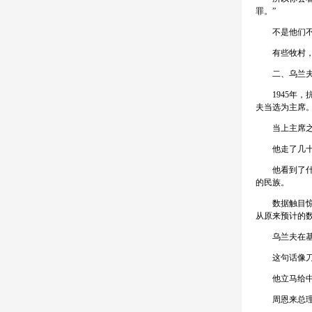
罪。”
不是他们不爱
有些牧村，几
二、乌兰夫急
1945年，抗
夫当选为主席
当上主席之后
他走了几十个
他看到了什么
的民族。
数据触目惊心：
从原来预计的
乌兰夫在基层
这句话像刀
他立马给中央
周恩来总理看