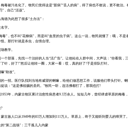
毒被污名化了。牧民们觉得这是“脏病”“丢人的病”，得了病也不敢说，更不敢治。
罚”，自己“活该”。
德为此想了很多“土办法”：
名字。
毒”，也不叫“花柳病”，而是叫“血里的虫子病”。这么一说，牧民就懂了：哦，不是
作怪。那打针就是杀虫，合情合理。
场教学。
个部落，先找一个治好的人当“活广告”。让他站在人群中间，大声说：“你看我，
了针，好了!”然后让他转一圈，大家一看：哎，真的好了!于是排队打针。
“助攻”。
一招。医疗队找到当地有威望的喇嘛，给他们做思想工作，说服他们带头打针。喇
徒说：“这是佛祖赐的圣药。”牧民一听，连活佛都打了，那我也打!
953年，内蒙古牧区累计治愈性病患者9.3万余人。短短几年，曾经肆虐草原的梅毒
?
蒙古族人口从1949年的83万人增加到111万人。草原上，终于又能听到婴儿的啼哭了
“第二战场”：三千孤儿入内蒙