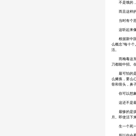
不是饿的，不
而且这样的蒙
当时有个苏联
这听起来像个
根据新中国成
么概念?每十
活。
而梅毒这东西
刀都能中招。
最可怕的是三
么瘫痪，要么心
骨和骨头，鼻
你可以想象一
这还不是最
最惨的是孩子
月。即使活下
生一个死一个
所以你会看到