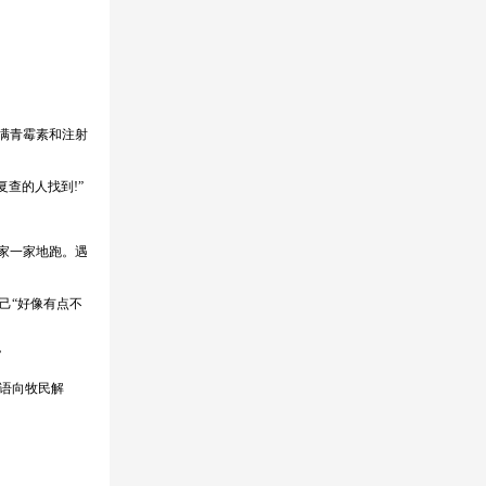
满青霉素和注射
查的人找到!”
家一家地跑。遇
己“好像有点不
”
语向牧民解