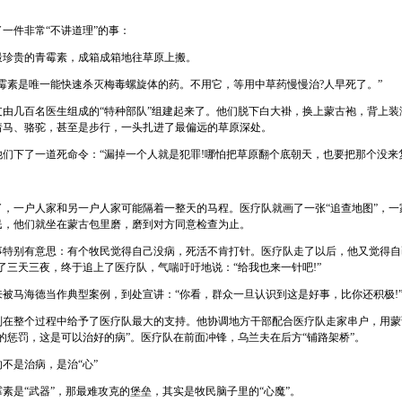
件非常“不讲道理”的事：
贵的青霉素，成箱成箱地往草原上搬。
素是唯一能快速杀灭梅毒螺旋体的药。不用它，等用中草药慢慢治?人早死了。”
几百名医生组成的“特种部队”组建起来了。他们脱下白大褂，换上蒙古袍，背上装
着马、骆驼，甚至是步行，一头扎进了最偏远的草原深处。
下了一道死命令：“漏掉一个人就是犯罪!哪怕把草原翻个底朝天，也要把那个没来复
一户人家和另一户人家可能隔着一整天的马程。医疗队就画了一张“追查地图”，一
民，他们就坐在蒙古包里磨，磨到对方同意检查为止。
别有意思：有个牧民觉得自己没病，死活不肯打针。医疗队走了以后，他又觉得自
了三天三夜，终于追上了医疗队，气喘吁吁地说：“给我也来一针吧!”
马海德当作典型案例，到处宣讲：“你看，群众一旦认识到这是好事，比你还积极!
整个过程中给予了医疗队最大的支持。他协调地方干部配合医疗队走家串户，用蒙
的惩罚，这是可以治好的病”。医疗队在前面冲锋，乌兰夫在后方“铺路架桥”。
是治病，是治“心”
是“武器”，那最难攻克的堡垒，其实是牧民脑子里的“心魔”。