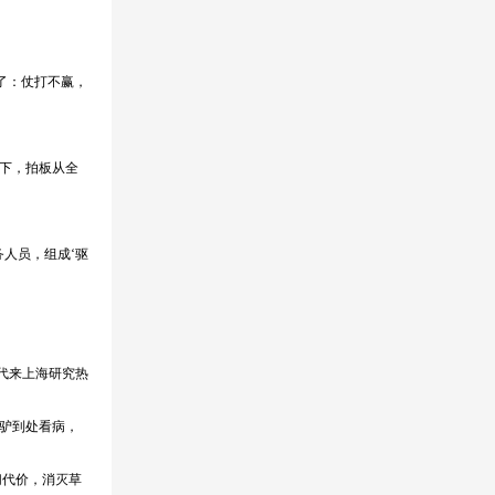
了：仗打不赢，
下，拍板从全
人员，组成‘驱
年代来上海研究热
驴到处看病，
切代价，消灭草