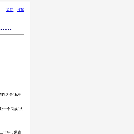
返回
打印
……
你以为是“私生
让一个民族“从
三十年，蒙古