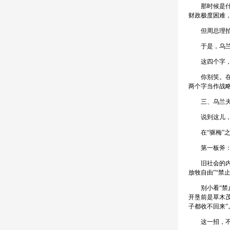
那时候是什么时
财政极度困难
但周总理拍板
于是，乌兰夫
这四个字，翻
你别笑。在当
两个字当作战
三、乌兰夫的
说到这儿，你
在“驱梅”之
第一板斧：
旧社会的内蒙
放牧自由”“禁
别小看“禁止
开垦前是草木
子都收不回来
这一招，不仅