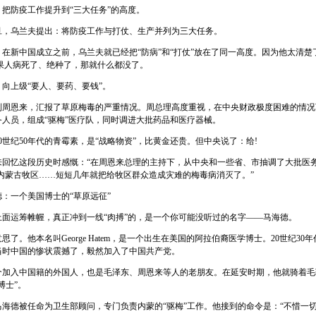
防疫工作提升到“三大任务”的高度。
旦，乌兰夫提出：将防疫工作与打仗、生产并列为三大任务。
新中国成立之前，乌兰夫就已经把“防病”和“打仗”放在了同一高度。因为他太清楚
如果人病死了、绝种了，那就什么都没了。
上级“要人、要药、要钱”。
恩来，汇报了草原梅毒的严重情况。周总理高度重视，在中央财政极度困难的情况
务人员，组成“驱梅”医疗队，同时调进大批药品和医疗器械。
纪50年代的青霉素，是“战略物资”，比黄金还贵。但中央说了：给!
忆这段历史时感慨：“在周恩来总理的主持下，从中央和一些省、市抽调了大批医务
往内蒙古牧区……短短几年就把给牧区群众造成灾难的梅毒病消灭了。”
一个美国博士的“草原远征”
运筹帷幄，真正冲到一线“肉搏”的，是一个你可能没听过的名字——马海德。
。他本名叫George Hatem，是一个出生在美国的阿拉伯裔医学博士。20世纪30
当时中国的惨状震撼了，毅然加入了中国共产党。
入中国籍的外国人，也是毛泽东、周恩来等人的老朋友。在延安时期，他就骑着毛
博士”。
马海德被任命为卫生部顾问，专门负责内蒙的“驱梅”工作。他接到的命令是：“不惜一