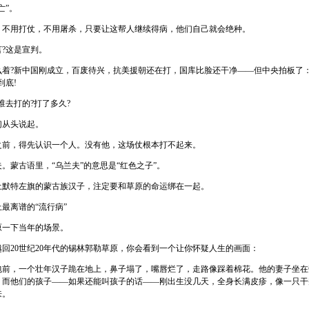
亡”。
用打仗，不用屠杀，只要让这帮人继续得病，他们自己就会绝种。
?这是宣判。
?新中国刚成立，百废待兴，抗美援朝还在打，国库比脸还干净——但中央拍板了：
到底!
去打的?打了多久?
从头说起。
，得先认识一个人。没有他，这场仗根本打不起来。
蒙古语里，“乌兰夫”的意思是“红色之子”。
特左旗的蒙古族汉子，注定要和草原的命运绑在一起。
离谱的“流行病”
一下当年的场景。
20世纪20年代的锡林郭勒草原，你会看到一个让你怀疑人生的画面：
，一个壮年汉子跪在地上，鼻子塌了，嘴唇烂了，走路像踩着棉花。他的妻子坐在
。而他们的孩子——如果还能叫孩子的话——刚出生没几天，全身长满皮疹，像一只干
来。