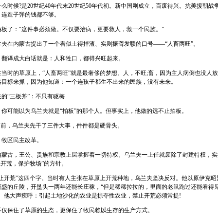
候?是20世纪40年代末20世纪50年代初。新中国刚成立，百废待兴。抗美援朝战
，连造子弹的钱都不够。
了：“这件事必须做。不仅要治病，更要救人，救一个民族。”
在内蒙古提出了一个看似土得掉渣、实则振聋发聩的口号——“人畜两旺”。
译成大白话就是：人和牲口，都得兴旺起来。
时的草原上，“人畜两旺”就是最奢侈的梦想。人，不旺;畜，因为主人病倒也没人放
略目标来抓，因为他知道：一个连孩子都生不出来的民族，没有未来。
“三板斧”：不只有驱梅
可能以为乌兰夫就是“拍板”的那个人。但事实上，他做的远不止拍板。
前，乌兰夫先干了三件大事，件件都是硬骨头。
牧区民主改革。
古，王公、贵族和宗教上层掌握着一切特权。乌兰夫一上任就废除了封建特权，实
止开荒，保护牧场”的方针。
开荒”这四个字。当时有人主张在草原上开荒种地，乌兰夫坚决反对。他以原伊克昭
茂盛的丘陵，开垦头一两年还能长庄稼，“但是稀稀拉拉的，里面的老鼠跑过还能看得
”。他大声疾呼：引起土地沙化的农业是掠夺性农业，禁止开荒必须常提!
保住了草原的生态，更保住了牧民赖以生存的生产方式。