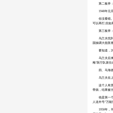
第二板斧：把
1948年元
你没看错。在
可以再打;但
第三板斧：向
乌兰夫找到周
国抽调大批医
要知道，20世
乌兰夫后来回
梅’医疗队派
四、马海德：
乌兰夫在上面
这个人有意思了
带病，结果被
他是第一个加
人送外号“万能
1950年，