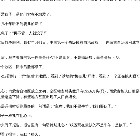
孩子，是他们实在不敢爱了。
十年听不到婴儿的啼哭。
了：“再不管，人就没了!”
日战争胜利。1947年5月1日，中国第一个省级民族自治政权——内蒙古自治政府成立
。
，乌兰夫做的第一件事是什么?不是阅兵，不是搞庆典，而是骑马下乡。
牧区，回来后脸都绿了。
?看到了一群“绝后”的牧民，看到了满地的“梅毒儿”尸体，看到了一个正在以肉眼
内蒙古自治区成立之初，全区牲畜总头数只有695.6万头(只)，而蒙古族人口更
数量急剧下降，有些地方甚至出现了人口负增长。
调研时听到最多的一句话是：“主席，我们不要牛羊，我们要孩子。”
子一样扎在他心上。
写了报告。报告里有一句话特别扎心：“牧区现在最缺的不是牛羊，是孩子。”
了报告，沉默了很久。