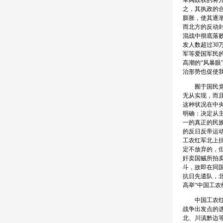
军阀政权的蒋
之，其执政的
膨胀，使其逐渐
而北方的反动
混战中彻底落
发人数超过30
军等爱国军民
高潮的“风暴
治形势也促使
囿于国民党方
无从实现，而
这种状况在中央
明确：决定从
一的真正的民
的反日反帝运
工农红军北上
定不放弃的，
奸卖国贼所拍
斗，故即在同
抗日先遣队，北
高举“中国工
中国工农红军
战争出发点的
北、川滇黔边等