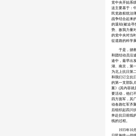
党中央开始系
这主要基于：
民党政权统治
战争结合起来
的退却(被迫
势、敌我力量
的党中央对当
征道路的科学
于是，拯救民
和团结动员沿
途中，最早出发
湖、南京，第
为北上抗日第
和我们订立抗
的第一支部队
案》(其内容
要活动，他们不
四方面军，其
动各路红军齐
后组织起四川
奔赴抗日前线
线的过程。
1935年10
日民族统一战线