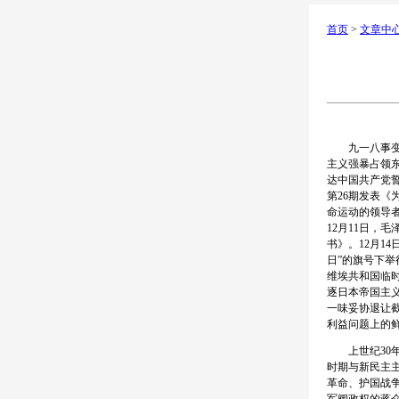
首页
>
文章中
九一八事变给
主义强暴占领
达中国共产党誓
第26期发表
命运动的领导
12月11日，
书》。12月1
日”的旗号下举
维埃共和国临
逐日本帝国主
一味妥协退让
利益问题上的
上世纪30年
时期与新民主
革命、护国战