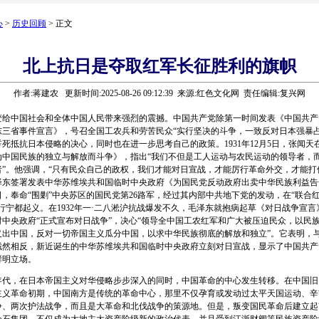
心
>
历史回顾
> 正文
北上抗日是夺取红军长征胜利的旗帜
作者:蒋建农 更新时间:2025-08-26 09:12:39 来源:红色文化网 责任编辑:复兴网
中国社会和全体中国人民带来强烈的震撼。中国共产党除第一时间发表《中国共产
东三省事件宣言》，号召全国工农兵和劳苦民众“实行坚决的斗争，一致反对日本强暴占
死抵抗日本侵略的决心，同时也在进一步思考自己的政策。1931年12月5日，张闻天
《为中国民族的独立与解放而斗争》，指出“我们不但是工人运动与农民运动的领导者，
者”。他强调，“只有民众自己的政权，我们才能对日宣战，才能厉行革命外交，才能打
毛泽东签署发表中华苏维埃共和国临时中央政府《为国民党反动政府出卖中华民族利益
4日，奉命“围剿”中央苏区的国民党第26路军，经过其内部中共地下党的发动，在“联合
行宁都起义。在1932年一·二八淞沪抗战爆发不久，毛泽东就抱病起草《对日战争宣
时中央政府“正式宣布对日战争”，决心“领导全中国工农红军和广大被压迫民众，以民
义出中国，反对一切帝国主义瓜分中国，以求中华民族彻底的解放和独立”。它表明，
截然相反，新近诞生的中华苏维埃共和国临时中央政府立刻对日宣战，显示了中国共产
鲜明立场。
代，在日本帝国主义对华侵略步步深入的同时，中国革命的中心发生转移。在中国旧
主义革命初期，中国南方是传统的革命中心，那里不仅孕育或发动过太平天国运动、辛
争、两次护法战争，而且是大革命和北伐战争的策源地。但是，叛变国民革命后建立起