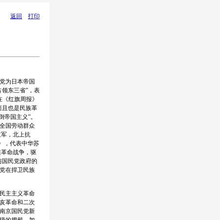
返回
打印
党为日本帝国
领东三省”，表
在《红旗周报》
而且也是民族革
倒帝国主义”。
告全国劳动群众
红军，北上抗
言》，代表中华苏
族革命战争，驱
与国民党政府的
党在捍卫民族
民主主义革命
亥革命和二次
南京国民党新