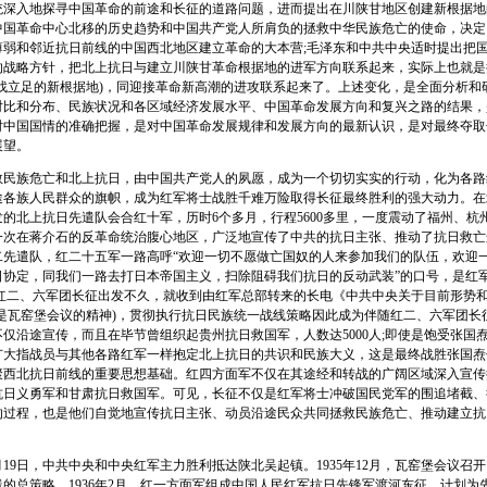
统深入地探寻中国革命的前途和长征的道路问题，进而提出在川陕甘地区创建新根据地
中国革命中心北移的历史趋势和中国共产党人所肩负的拯救中华民族危亡的使命，决定
薄弱和邻近抗日前线的中国西北地区建立革命的大本营;毛泽东和中共中央适时提出把
的战略方针，把北上抗日与建立川陕甘革命根据地的进军方向联系起来，实际上也就是
寻找立足的新根据地)，同迎接革命新高潮的进攻联系起来了。上述变化，是全面分析和
对比和分布、民族状况和各区域经济发展水平、中国革命发展方向和复兴之路的结果，
时中国国情的准确把握，是对中国革命发展规律和发展方向的最新认识，是对最终夺取
展望。
族危亡和北上抗日，由中国共产党人的夙愿，成为一个切切实实的行动，化为各路
途各族人民群众的旗帜，成为红军将士战胜千难万险取得长征最终胜利的强大动力。在
的北上抗日先遣队会合红十军，历时6个多月，行程5600多里，一度震动了福州、杭
一次在蒋介石的反革命统治腹心地区，广泛地宣传了中共的抗日主张、推动了抗日救亡
二先遣队，红二十五军一路高呼“欢迎一切不愿做亡国奴的人来参加我们的队伍，欢迎
日协定，同我们一路去打日本帝国主义，扫除阻碍我们抗日的反动武装”的口号，是红
;红二、六军团长征出发不久，就收到由红军总部转来的长电《中共中央关于目前形势
就是瓦窑堡会议的精神)，贯彻执行抗日民族统一战线策略因此成为伴随红二、六军团长
仅沿途宣传，而且在毕节曾组织起贵州抗日救国军，人数达5000人;即使是饱受张国
广大指战员与其他各路红军一样抱定北上抗日的共识和民族大义，这是最终战胜张国焘
聚西北抗日前线的重要思想基础。红四方面军不仅在其途经和转战的广阔区域深入宣传
抗日义勇军和甘肃抗日救国军。可见，长征不仅是红军将士冲破国民党军的围追堵截、
的过程，也是他们自觉地宣传抗日主张、动员沿途民众共同拯救民族危亡、推动建立抗
月19日，中共中央和中央红军主力胜利抵达陕北吴起镇。1935年12月，瓦窑堡会议召
的总策略。1936年2月，红一方面军组成中国人民红军抗日先锋军渡河东征，计划为