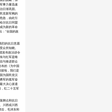
级的拥戴，加
军事力量迅速
统治日渐巩固。
民党新军阀的
危急，由此引
察哈尔抗日同盟
成为新的革命
出：“全国的政
强烈的抗日意愿
受众所知晓。
军团发布政治训令
埃与红军是唯
信与推进群众
发布的《为中国
根据地，我们是
国为国民党汉
勇军的孤军奋
最大决心派遣
日，红二十五军
落脚点和抗日
、川西或川西
师后，毛泽东和