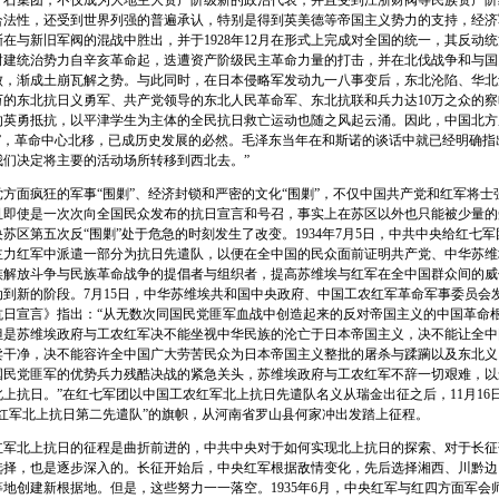
介石集团，不仅成为大地主大资产阶级新的政治代表，并且受到江浙财阀等民族资产阶
合法性，还受到世界列强的普遍承认，特别是得到英美德等帝国主义势力的支持，经济
在与新旧军阀的混战中胜出，并于1928年12月在形式上完成对全国的统一，其反动
封建统治势力自辛亥革命起，迭遭资产阶级民主革命力量的打击，并在北伐战争和与国
败，渐成土崩瓦解之势。与此同时，在日本侵略军发动九一八事变后，东北沦陷、华北
万的东北抗日义勇军、共产党领导的东北人民革命军、东北抗联和兵力达10万之众的
的英勇抵抗，以平津学生为主体的全民抗日救亡运动也随之风起云涌。因此，中国北方
眼”，革命中心北移，已成历史发展的必然。毛泽东当年在和斯诺的谈话中就已经明确指
我们决定将主要的活动场所转移到西北去。”
面疯狂的军事“围剿”、经济封锁和严密的文化“围剿”，不仅中国共产党和红军将士
且即使是一次次向全国民众发布的抗日宣言和号召，事实上在苏区以外也只能被少量的
苏区第五次反“围剿”处于危急的时刻发生了改变。1934年7月5日，中共中央给红七
主力红军中派遣一部分为抗日先遣队，以便在全中国的民众面前证明共产党、中华苏维
族解放斗争与民族革命战争的提倡者与组织者，提高苏维埃与红军在全中国群众间的威
动到新的阶段。7月15日，中华苏维埃共和国中央政府、中国工农红军革命军事委员会
抗日宣言》指出：“从无数次同国民党匪军血战中创造起来的反对帝国主义的中国革命
但是苏维埃政府与工农红军决不能坐视中华民族的沦亡于日本帝国主义，决不能让全中
卖干净，决不能容许全中国广大劳苦民众为日本帝国主义整批的屠杀与蹂躏以及东北义
国民党匪军的优势兵力残酷决战的紧急关头，苏维埃政府与工农红军不辞一切艰难，以
上抗日。”在红七军团以中国工农红军北上抗日先遣队名义从瑞金出征之后，11月16
农红军北上抗日第二先遣队”的旗帜，从河南省罗山县何家冲出发踏上征程。
北上抗日的征程是曲折前进的，中共中央对于如何实现北上抗日的探索、对于长征
选择，也是逐步深入的。长征开始后，中央红军根据敌情变化，先后选择湘西、川黔边
地创建新根据地。但是，这些努力一一落空。1935年6月，中央红军与红四方面军会