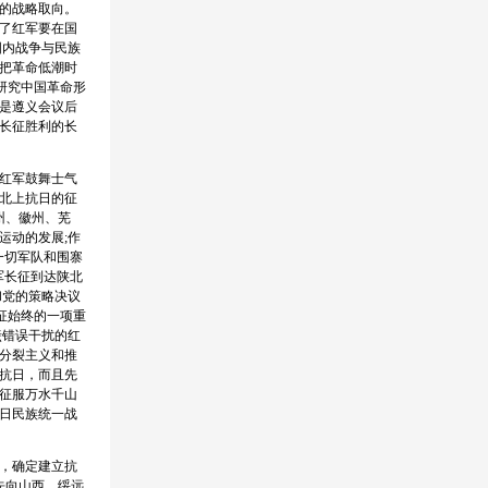
的战略取向。
了红军要在国
国内战争与民族
把革命低潮时
研究中国革命形
是遵义会议后
长征胜利的长
红军鼓舞士气
北上抗日的征
州、徽州、芜
运动的发展;作
一切军队和围寨
军长征到达陕北
和党的策略决议
征始终的一项重
焘错误干扰的红
分裂主义和推
抗日，而且先
征服万水千山
日民族统一战
开，确定建立抗
先向山西、绥远