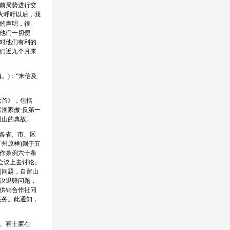
前局势进行交
火呼吁以后，我
的声明，很
他们一切便
对他们有利的
们近九个月来
)：“来信及
六首》，包括
《渔家傲·反第一
周山的典故。
各省、市、区
州原样)则于五
作条例六十条
会议上去讨论。
制问题，自留山
决退赔问题，
供销合作社问
任务。此通知，
、霍士廉在