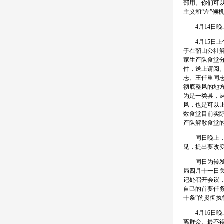
部用。你们可
主义和“左”倾
4月14日晚
4月15日上
于在韶山公社
家生产队食堂
件，送上请阅
志、王任重同
彻底整风的地
为是一类县，
风，也是可以
数食堂目前实
产队解散食堂
同日晚上，同
见，提出要改
同日为转发中
局四月十一日
记处召开会议
自己的首要任
十条”的贯彻
4月16日晚
离群众、最不