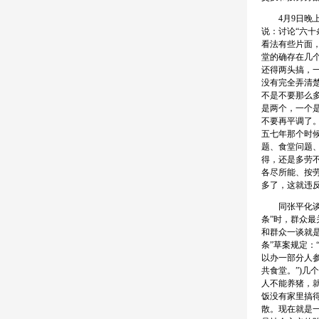
4月9日晚上
说：讨论“六
看法有些片面
堂的确存在几
还得两头搞，
没有完全弄清
不是不要那么
是两个，一个
不要再平调了
五七年那个时
题、食堂问题
得，还是多劳不
各尽所能、按
多了，这就违
同张平化谈话
条”时，群众
和群众一谈就是
条”草案规定
以办一部分人
共食堂。”)
人不能养猪，
饭没有家里搞
散。现在就是