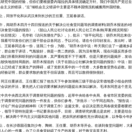
以研究中国的经验，但你们要根据委内瑞拉的具体情况确定方针。我们中国共产党过去
机会主义的错误，“左”倾机会主义错误中主要是不顾本国情况机械搬用外国经验。
上，同张平化和从武汉来到长沙的王任重、王延春谈话。
午，阅胡乔木四月十四日报送的关于解决公社食堂问题等的调查材料(胡乔木报送的4
解决食堂问题的报告》，《韶山人民公社讨论农村人民公社工作条例(草案)情况简报》
分伙后情况》，毛华初《访问东塘生产队》。)，批示：“张平化同志：胡乔木同志来信
。我看可印发你们的三级干部会议各同志，予以讨论。请在今日印好发出。发出时，请
志、王延春同志各一份，送我二十份，为盼。”胡乔木信中说：昨天我们去了一趟湘乡
方，群众敢于讲话，气氛较好，倒是一类二类的队，因为没有整风，现在问题反而多些
从我们所看到和听到的问题说来，其严重程度不下于湘潭。但是只要把问题揭开，发动
比较快地扭转局面的。胡乔木报送的《关于在韶山公社解决食堂问题的报告》中说：韶
际上已经成了发展生产的障碍，成了党群关系中的一个疙瘩，大多数食堂势在必散。韶
的经验证明，群众要求散的食堂不但应该散，而且可以散得很快很好。
王任重谈话。王任重汇报了他当天下午参加湖南三级干部会议常德地委小组会的情
变会议的开法，要先把人们迫切要求解决的问题提出来加以解决。毛泽东同意这个意见
共中央西北局关于调查研究问题的报告，起草中央给各中央局、各省市区党委的批
关于调查研究问题的报告一件发去，供你们参考。”并批示：“小平同志阅办。”报告说
，讨论广州会议的精神和《关于调查工作》这篇文章。会议决定西北局各级党委都要把
务，领导干部特别是第一书记要亲自动手。目前，调查研究的重点是农村，主要是结合“
执行，解决两个平均主义问题和其他问题，把农民的积极性充分调动起来，以争取今年
上，在长沙蓉园召集刘少奇、陶铸、王任重、胡乔木等开会。在谈到食堂问题时，大
得人心的一件事，办了公共食堂妨碍了生产的发展，对于救灾非常不利。