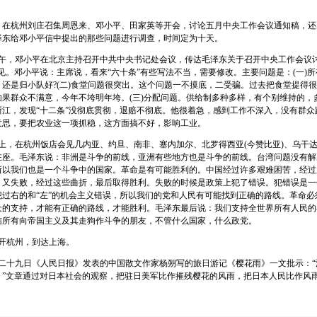
杭州刘庄召集周恩来、邓小平、田家英等开会，讨论五月中央工作会议通知稿，还
泽东给邓小平信中提出的那些问题进行调查，时间定为十天。
午，邓小平在北京主持召开中共中央书记处会议，传达毛泽东关于召开中央工作会议讨
见。邓小平说：主席说，看来“六十条”有些写法不当，需要修改。主要问题是：(一)
还是归小队好?(二)食堂问题很突出。这个问题一不摸底，二受骗。过去把食堂提得
如果群众不满意，今年不垮明年垮。(三)分配问题。供给制多种多样，有个别维持的，
浙江，发现“十二条”没彻底贯彻，退赔不彻底。他很着急，感到工作不深入，没有群众
意思，要把农业这一项抓稳，这方面搞不好，影响工业。
上，在杭州饭店会见几内亚、约旦、南非、塞内加尔、北罗得西亚(今赞比亚)、乌干
在座。毛泽东说：非洲是斗争的前线，亚洲有些地方也是斗争的前线。台湾问题没有解
所以我们也是一个斗争中的国家。革命是有可能胜利的。中国经过许多艰难困苦，经过
，又失败，经过这些曲折，最后取得胜利。失败的时候是政策上犯了错误。犯错误是一
犯过右的和“左”的机会主义错误，所以我们的党和人民有可能找到正确的路线。革命必
众的支持，才能有正确的路线，才能胜利。毛泽东最后说：我们支持全世界所有人民的
结所有向帝国主义及其走狗作斗争的朋友，不管什么国家，什么政党。
开杭州，到达上海。
十九日《人民日报》发表的中国散文作家杨朔写的旅日游记《樱花雨》一文批示：“
。”文章通过对日本社会的观察，把驻日美军比作摧残樱花的风雨，把日本人民比作风