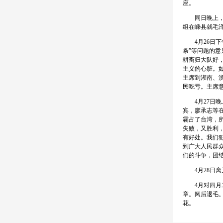
座。
同日晚上，在
组在嵊县就毛
4月26日下
条”等问题的意
耕畜归大队好，
主义的心脏。
主席到湖南、
民吃亏。主席
4月27日晚
宾，廖承志等
霸占了台湾，
失败，又胜利
有好处。我们
到广大人民群
们的斗争，团
4月28日离
4月对四月二
章。阅后退毛
花。