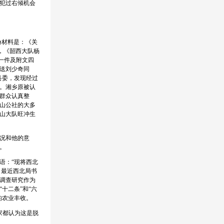
犯过右倾机会
份材料是：《关
，《韶西大队杨
一件及附文四
送刘少奇同
县委，发现经过
。湘乡原被认
群众认真整
山公社的大多
山大队旺冲生
况和他的意
。
语：“现将西北
：最近西北局书
调查研究作为
十二条”和“六
的农业丰收。
家都认为这是脱