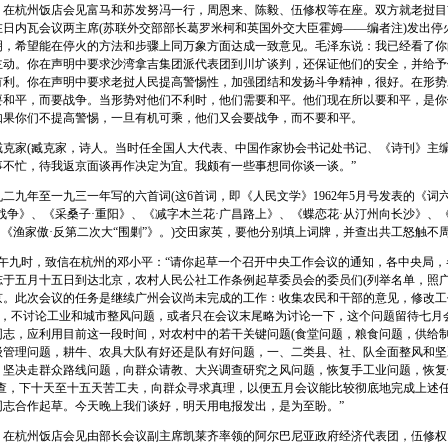
杭州饭店会见富马和苏发努冯一行，周恩来、陈毅、伍修权等在座。双方就老挝目
在日内瓦会议两主席(苏联外交部部长葛罗米柯和英国外交大臣霍姆——编者注)发出停
明，希望能在停火的方法和步骤上同万象方面达成一致意见。毛泽东说：我已经看了你
主动。你在声明中要求沙湾拿吉集团派代表团到川圹谈判，还保证他们的安全，并给予
有利。你在声明中要求老挝人民提高警惕性，加强团结和发扬斗争精神，很好。在形势
要和平，而要战争。当形势对他们不利时，他们需要和平。他们现在所以要和平，是你
如果你们不提高警惕，一旦有机可乘，他们又会要战争，而不要和平。
家(臧克家，诗人。当时任全国人大代表、中国作家协会书记处书记、《诗刊》主编。
事不忙，待我返京面谈再作决定为宜。我颇有一些事想同你谈一谈。”
九年至一九三一年写的六首词(这6首词，即《人民文学》1962年5月号发表的《词
战争》、《采桑子·重阳》、《减字木兰花·广昌路上》、《蝶恋花·从汀州向长沙》、
、《渔家傲·反第二次大“围剿”》。)交田家英，要他分别填上词牌，并查出共工怒触不
午九时，致信在杭州的邓小平：“请你起草一个召开中央工作会议的通知，各中央局，
志于五月十五日到达北京，农村人民公社工作条例起草委员会的委员们(列举名单，照广
京。此次会议的任务是继续广州会议尚未完成的工作：收集农民和干部的意见，修改工
风’，不讨论工业和城市整风问题，或者只在会议末尾略为讨论一下，这个问题留待七月
同志，应利用目前这一段时间，对农村中的若干关键问题(食堂问题，粮食问题，供给
级管理问题，耕牛、农具大队有好还是队有好问题，一、二类县、社、队全面整风和坚
、坚决走群众路线问题，向群众请教、大兴调查研究之风问题，恢复手工业问题，恢复
调查，下十天至十五天苦工夫，向群众寻求真理，以便五月会议能比较彻底地完成上述
同志合作起草。今天晚上我们谈好，明天用电报发出，是为至盼。”
杭州饭店会见由部长会议副主席凯莱齐率领的阿尔巴尼亚政府经济代表团，伍修权