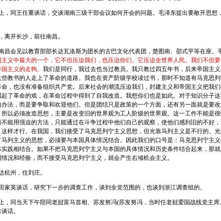
上，同王任重谈话，交谈湖南三级干部会议如何开会的问题。毛泽东提出要敞开思想
，离开长沙，前往南昌。
南昌会见以教育部部长达瓦洛斯为团长的古巴文化代表团，楚图南、邵式平等在座。
国主义中最大的一个，它不但压迫我们，也压迫你们。它压迫全世界人民。我们不但要
帝国主义的走狗。
我们是同行，我过去也当过教员。我只教过四五年书，后来帝国主义
这些教书的人走上了革命的道路。我也在资产阶级学校读过书，那时不知道有马克思列
革命，也没有准备组织共产党。后来社会的潮流压迫我们，封建主义和帝国主义把我们
唱起了革命的戏，在革命过程中得到了自我改造。我想你们也是如此。对于知识分子这
的办法，而是要争取和欢迎他们。但是团结只是政策的一个方面，还有另一面就是要改
，所以必须改造思想，主要是改变旧的世界观为工人阶级的世界观。这一工作不能是很
而不能用强迫的方法，只能通过在斗争过程中他们自己的观察，使他们感到旧的不好，
，这样才行。在我国，我们接受了马克思列宁主义思想，但光靠马列主义是不行的。光
了马列主义的思想，必须要与本国具体情况结合。因此我们的口号是：马克思列宁主义
体实践相结合。如果不把马克思列宁主义与本国的具体情况和历史条件结合起来，那就
国情况和经验，而不接受马克思列宁主义，就会产生右倾机会主义。
达杭州，住刘庄。
田家英谈话，研究下一步的调查工作，谈到全党范围的，也谈到浙江调查组的。
上，同当天下午陪同老挝富马首相、苏发努冯(苏发努冯，当时任老挝爱国战线党主席
来谈话。