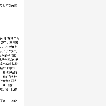
反映河南的情
可开?这几年高
太密了。王震谈
说：在政治上
以出了许多乱
之间的平均主
找些全国农业科
编个教科书吗?
们都主张学技
，翻译苏联的
，有的有各种
所有制问题改
，真正搞好
吃。社、队都
原则——等价