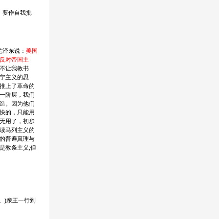
，要作自我批
毛泽东说：
美国
反对帝国主
不让我教书
宁主义的思
推上了革命的
一阶层，我们
造。因为他们
快的，只能用
无用了，初步
读马列主义的
的普遍真理与
是教条主义;但
。)亲王一行到