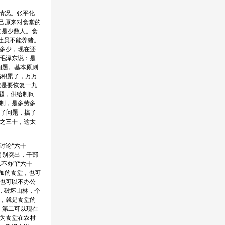
情况。张平化
己原来对食堂的
的是少数人。食
社员不能养猪。
多少，现在还
毛泽东说：是
问题。基本原则
搞积累了，万万
就是要恢复一九
题，供给制问
制，是多劳多
决了问题，搞了
之三十，这太
讨论“六十
特别突出，干部
办”(“六十
加的食堂，也可
也可以不办公
，破坏山林，个
，就是食堂的
，第二可以现在
为食堂在农村