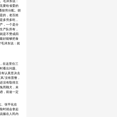
。毛泽东说：
见要给省委的
通按劳分配。胡
是的，老百姓
是多劳多吃，
产，一个是分
生产队所有，
就是不赞成四
最好能够把食
?毛泽东说：就
，在这里住三
时看出问题、
没有认真坚决去
风’没有普整，
还没有取得主
见兔而顾犬，未
忧虑，前途一定
志、张平化在
险时就会拿起
说服在人民内