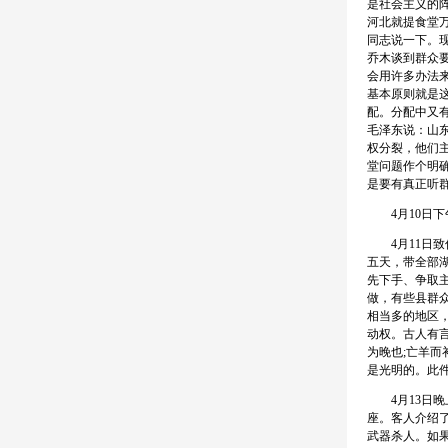
是社会主义的
河北就提食堂
同志说一下。现
乔木谈到群众
会用许多办法
基本原则就是
配。分配中又
毛泽东说：山
权分裂，他们
堂问题作个明
是要有真正听
4月10日下
4月11日致
五天，带全部
先下手、争取主
做，有些县群众
相当多的地区
动权。古人有言
为晚也;亡羊而
是光明的。此
4月13日晚
座。客人介绍
武器杀人。如