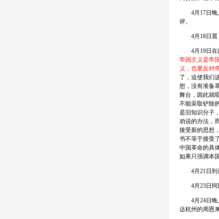
4月17日晚
评。
4月18日晨
4月19日在
帝国主义是帝
义，也要反对
了，迫使我们
想，没有准备
舞台，因此就
不能采取铲除
是旧知识分子
劝说的办法，
接受新的思想
书不等于接受
中国革命的具
如果只强调本
4月21日到
4月23日同
4月24日晚
达杭州的周恩