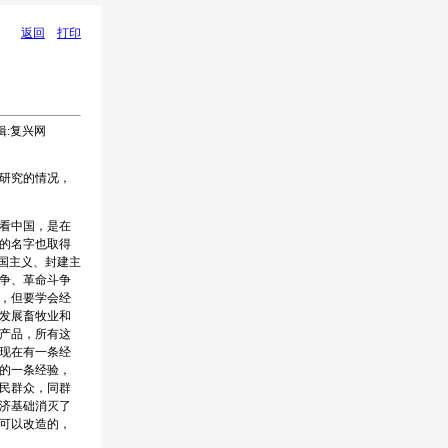
返回
打印
编辑:复兴网
研究的情况，
看中国，是在
的名字也取得
国主义、封建主
争、革命斗争
，但要学会经
发展畜牧业和
产品，所有这
现在有一条经
的一条经验，
民群众，同群
济基础消灭了
可以改造的，