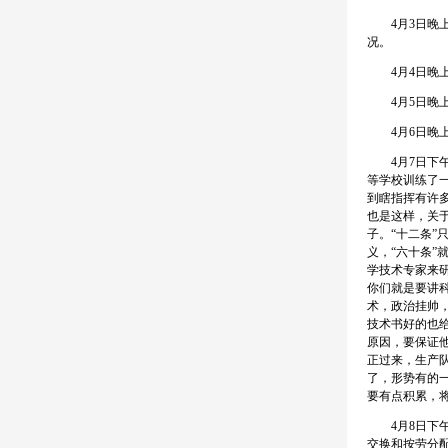
4月3日晚上
况。
4月4日晚上
4月5日晚上
4月6日晚上
4月7日下午
等学校训练了
到瞎指挥有许
也是这样，关
子。“十二条”
义，“六十条”
学技术专家来
你们就是要讲
术，政治挂帅
技术书好的也
原因，要保证
正过来，生产
了，形势有的
要有点积累，将
4月8日下午
交换和按劳分