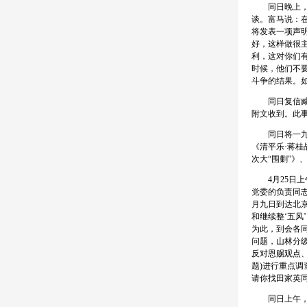
同日晚上，在
谈。富马说：
将发表一项声
好，这样做很
利，这对你们
时候，他们不
斗争的结果。
同日复信臧克
附文收到。此
同日将一九二
《清平乐·蒋桂
次大“围剿”》
4月25日上
党委的负责同
月九日到达北
和继续整‘五
为此，到会各
问题，山林分
反对恩赐观点
题)进行重点
请你找田家英
同日上午，在