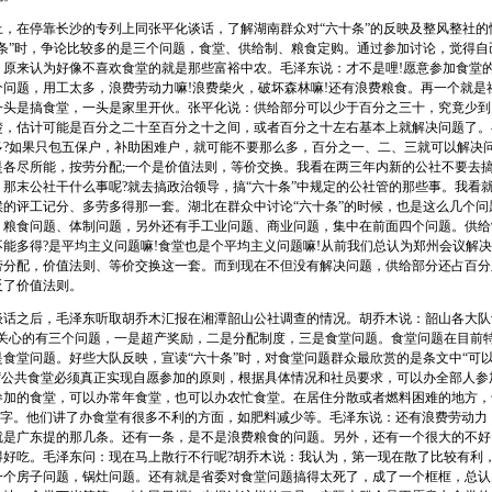
，在停靠长沙的专列上同张平化谈话，了解湖南群众对“六十条”的反映及整风整社的
十条”时，争论比较多的是三个问题，食堂、供给制、粮食定购。通过参加讨论，觉得自
，原来认为好像不喜欢食堂的就是那些富裕中农。毛泽东说：才不是哩!愿意参加食堂
个问题，用工太多，浪费劳动力嘛!浪费柴火，破坏森林嘛!还有浪费粮食。再一个就是
一头是搞食堂，一头是家里开伙。张平化说：供给部分可以少于百分之三十，究竟少到
楚，估计可能是百分之二十至百分之十之间，或者百分之十左右基本上就解决问题了。
多?如果只包五保户，补助困难户，就可能不要那么多，百分之一、二、三就可以解决
是各尽所能，按劳分配;一个是价值法则，等价交换。我看在两三年内新的公社不要去
。那末公社干什么事呢?就去搞政治领导，搞“六十条”中规定的公社管的那些事。我看
候的评工记分、多劳多得那一套。湖北在群众中讨论“六十条”的时候，也是这么几个问
、粮食问题、体制问题，另外还有手工业问题、商业问题，集中在前面四个问题。供给
能多得?是平均主义问题嘛!食堂也是个平均主义问题嘛!从前我们总认为郑州会议解
劳分配，价值法则、等价交换这一套。而到现在不但没有解决问题，供给部分还占百分
反了价值法则。
之后，毛泽东听取胡乔木汇报在湘潭韶山公社调查的情况。胡乔木说：韶山各大队
最关心的有三个问题，一是超产奖励，二是分配制度，三是食堂问题。食堂问题在目前
食堂问题。好些大队反映，宣读“六十条”时，对食堂问题群众最欣赏的是条文中“可以不
：“公共食堂必须真正实现自愿参加的原则，根据具体情况和社员要求，可以办全部人参
参加的食堂，可以办常年食堂，也可以办农忙食堂。在居住分散或者燃料困难的地方，
几个字。他们讲了办食堂有很多不利的方面，如肥料减少等。毛泽东说：还有浪费劳动力
就是广东提的那几条。还有一条，是不是浪费粮食的问题。另外，还有一个很大的不好
得好吃。毛泽东问：现在马上散行不行呢?胡乔木说：我认为，第一现在散了比较有利
一个房子问题，锅灶问题。还有就是省委对食堂问题搞得太死了，成了一个框框，总认