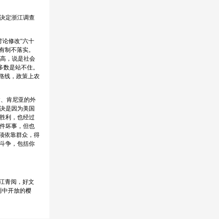
决定浙江调查
论修改“六十
所有制不落实。
很高，说是社会
多数是站不住。
路线，政策上农
达、肯尼亚的外
决是因为美国
胜利，也经过
件坏事，但也
须依靠群众，得
斗争，包括你
江青阅，好文
雨中开放的樱