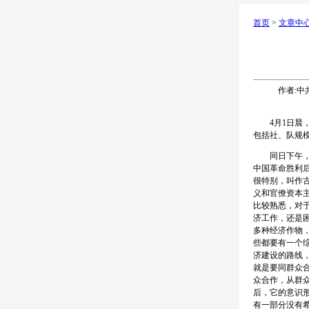
首页
>
文章中
作者:中共
4月1日晨，
包括社、队规
同日下午，在
中国革命胜利
很特别，叫作
义和官僚资本
比较熟悉，对
济工作，还是
多种经济作物
些都要有一个
济建设的路线
就是要同群众
众合作，从群
后，它的意识
有一部分没有