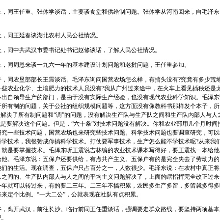
，同王任重、张体学谈话，主要谈食堂和供给制问题。张体学从河南回来，向毛泽东
，同王延春谈湖北农村人民公社情况。
，同中共武汉市委书记处书记赵修谈话，了解人民公社情况。
，同周恩来谈一九六一年的基本建设计划问题和老挝问题，王任重参加。
，同农垦部部长王震谈话。毛泽东询问国营农场怎么样，有搞头没有?究竟有多少荒地
一些农业化学、土壤肥力的技术人员没有?我从广州过来途中，在火车上看见插秧还是
多出自领导生产的部门，是由于没有实际生产经验，也没有现代农业科学知识。毛泽东
于所有制的问题，关于公社的组织规模问题等，这方面没有像教科书那样发个本子，所
只解决了所有制问题和“调”的问题，没有解决生产队与生产队之间和生产队内部人与人
就是要解决这个问题。但是，“六十条”对技术问题没有解决。你和农业部用几个月时间
研究一些技术问题，国营农场也来研究些技术问题。科学技术问题也要调查研究，可以
科学技术，我很赞成你搞科学技术。打仗要军事技术，生产怎么能不学技术呢?从来我
，就是要掌握技术。毛泽东听王震说吉林编的农业技术课本写得好，要王震找一本给他
给他。毛泽东说：五保户还要供给，有点共产主义。五保户有的是完全失去了劳动力的
他们的生活。现在调查，五保户只占百分之一，人数很少。毛泽东说：在农村中真正将
队之间的、生产队内部人与人之间的平均主义问题解决了，上面的瞎指挥完全改正过来
一年就可以转过来，有的要二三年。二三年不搞积累，农民多生产多留，多留就多得多
来定个比例。“一大二公”，公就表现在社队有点积累。
，离开武汉，前往长沙。临行前同王任重谈话，强调要走群众路线，要坚持两项基本
配。