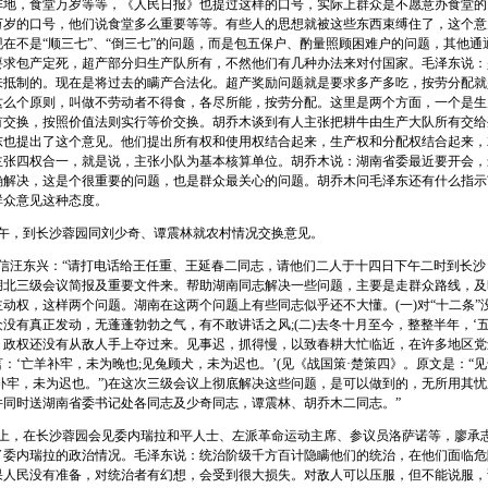
阵地，食堂万岁等等，《人民日报》也提过这样的口号，实际上群众是不愿意办食堂的
万岁的口号，他们说食堂多么重要等等。有些人的思想就被这些东西束缚住了，这个意
在不是“顺三七”、“倒三七”的问题，而是包五保户、酌量照顾困难户的问题，其他通
要求包产定死，超产部分归生产队所有，不然他们有几种办法来对付国家。毛泽东说：
来抵制的。现在是将过去的瞒产合法化。超产奖励问题就是要求多产多吃，按劳分配就
这么个原则，叫做不劳动者不得食，各尽所能，按劳分配。这里是两个方面，一个是生
有交换，按照价值法则实行等价交换。胡乔木谈到有人主张把耕牛由生产大队所有交给
东也提出了这个意见。他们提出所有权和使用权结合起来，生产权和分配权结合起来，
主张四权合一，就是说，主张小队为基本核算单位。胡乔木说：湖南省委最近要开会，
确解决，这是个很重要的问题，也是群众最关心的问题。胡乔木问毛泽东还有什么指示
群众意见这种态度。
午，到长沙蓉园同刘少奇、谭震林就农村情况交换意见。
信汪东兴：“请打电话给王任重、王延春二同志，请他们二人于十四日下午二时到长沙
湖北三级会议简报及重要文件来。帮助湖南同志解决一些问题，主要是走群众路线，及
动权，这样两个问题。湖南在这两个问题上有些同志似乎还不大懂。(一)对“十二条”
没有真正发动，无蓬蓬勃勃之气，有不敢讲话之风;(二)去冬十月至今，整整半年，‘五
，政权还没有从敌人手上夺过来。见事迟，抓得慢，以致春耕大忙临近，在许多地区党
：‘亡羊补牢，未为晚也;见兔顾犬，未为迟也。’(见《战国策·楚策四》。原文是：“
补牢，未为迟也。”)在这次三级会议上彻底解决这些问题，是可以做到的，无所用其
件同时送湖南省委书记处各同志及少奇同志，谭震林、胡乔木二同志。”
上，在长沙蓉园会见委内瑞拉和平人士、左派革命运动主席、参议员洛萨诺等，廖承
了委内瑞拉的政治情况。毛泽东说：统治阶级千方百计隐瞒他们的统治，在他们面临危
果人民没有准备，对统治者有幻想，会受到很大损失。对敌人可以压服，但不能说服，