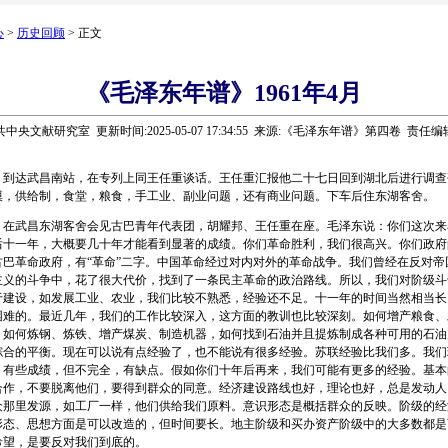
心
>
历史回顾
> 正文
《毛泽东年谱》1961年4月
中央文献研究室 更新时间:2025-05-07 17:34:55 来源:《毛泽东年谱》第四卷 责任
到达武昌南站，在专列上同王任重谈话。王任重汇报他二十七日回到湖北后进行调查
模，供给制，食堂，粮食，手工业、副业问题，还有商业问题。下车后住东湖客舍。
武昌东湖客舍会见古巴青年代表团，胡耀邦、王任重在座。毛泽东说：你们这次来
后十一年，大概要几十年才能看到显著的成绩。你们革命胜利，我们很高兴。你们政府
古巴革命政府，有“革命”二字。中国革命经过对内对外的革命战争。我们曾经在反对帝
主义的斗争中，花了很大代价，找到了一条民主革命的政治路线。所以，我们对阶级斗
于建设，如发展工业、农业，我们比较不熟悉，经验还不足。十一年的时间当然相当长
困难的。最近几年，我们的工作比较深入，这方面的教训也比较深刻。如何增产粮食、
，如何炼钢、炼铁、增产煤炭、制造机器，如何找到石油并且提炼制成各种可用的石油
综合的平衡。现在可以说有点经验了，也不能说有很多经验。苏联经验比我们多。我们
，有些成绩，但不完全，有缺点。假如你们十年后再来，我们可能有更多的经验。基本
合作，不要脱离他们，要得到群众的同意。经济建设路线也好，理论也好，总是发动人
众那里发源，如工厂一样，他们供给我们原料。意识形态是概括群众的反映。阶级的经
形态、思想方面是可以改造的，但时间要长。地主阶级和买办资产阶级中的大多数都是
希望，是要反对我们到底的。