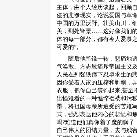
主体，由个人经历谈起，回顾
侵的悲惨现实，论说爱国与革
中国的万里沃野、壮美山川，细
美，到处皆景……这好像我们
体的每一部分，都有令人爱慕之
可爱的”。
随后他笔锋一转，悲痛地诉
气涣散。方志敏痛斥帝国主义
人民在列强铁蹄下忍辱求生的悲
因你受着人家的压榨和剥削，弄
衣服，把你自己装饰起来;甚至
出怪难看的一种憔悴褴褛和污秽
墨，将祖国母亲所遭受的苦难
式，强烈表达他内心的悲愤和焦
吗?难道他们真像着了魔的狮子
自己伟大的团结力量，去与残害