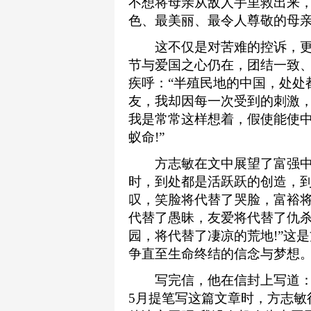
不想将母亲从敌人手里救出来
色、最美丽、最令人尊敬的母亲
这不仅是对苦难的控诉，更
节与爱国之心仍在，团结一致
疾呼：“半殖民地的中国，处处
友，我却因每一次受到的刺激
我是常常这样想着，假使能使
蚁命!”
方志敏在文中展望了富强中国
时，到处都是活跃跃的创造，
叹，笑脸将代替了哭脸，富裕
代替了愚昧，友爱将代替了仇
园，将代替了凄凉的荒地!”这
争直至生命终结的信念与梦想
写完信，他在信封上写道：“寄
5月提笔写这篇文章时，方志敏