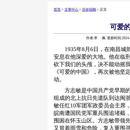
首页
>
文章中心
>
历史回顾
> 正文
可爱的
作者:李 佩 更新时间:2024-1
1935年8月6日，在南昌城
安息在他深爱的大地。他在临刑
砍下我们的头颅，决不能动摇我
《可爱的中国》，再次被他坚
动。
方志敏是中国共产党早期的领导
组成的北上抗日先遣队到达闽浙
敏任红10军团军政委员会主席，
皖南遭国民党军重兵围追堵截，
围困在怀玉山区。方志敏带领
又冒着雨雪和危险，复入重围