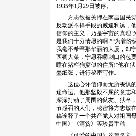
1935年1月29日被俘。
方志敏被关押在南昌国民党
反动派不择手段的威逼利诱，他
信仰的主义，乃是宇宙的真理!
是我们十分情愿的啊!”“为着
我毫不希罕那华丽的大厦，却宁
西餐大菜，宁愿吞嚼刺口的苞粟
睡在猪栏狗窠似的住所!”他在
墨纸张，进行秘密写作。
这位心怀信仰而无所畏惧的
途命运。他那坚毅不屈的意志
深深打动了周围的狱友、狱卒
节感召的人们，秘密将方志敏
稿诠释了一个共产党人对祖国
中国》《清贫》等珍贵手稿。
《可爱的中国》这篇名文，以“