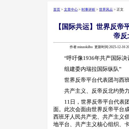
首页
>
文章中心
>
时事评析
>
世界风云
> 正文
【国际共运】世界反帝
帝反
作者:minzokilbo 更新时间:2025-1
“呼吁像1936年共产国际决
组建委内瑞拉国际纵队”
世界反帝平台代表团与西
共产主义、反帝反北约势力
11日，世界反帝平台代表团
面。此次会面由世界反帝平台成
西班牙人民共产党、共产主义
地平台、共产主义核心组织、