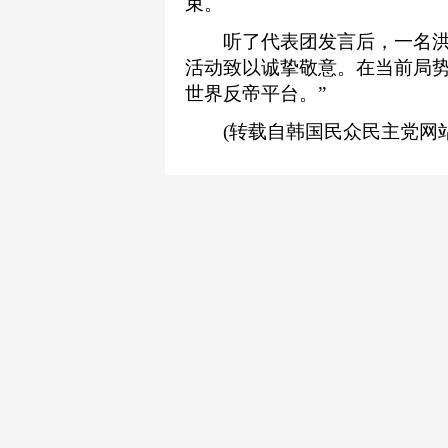
束。
听了代表团发言后，一名洪都
活动致以诚挚敬意。在当前局
世界反帝平台。”
(转载自韩国民众民主党网站“