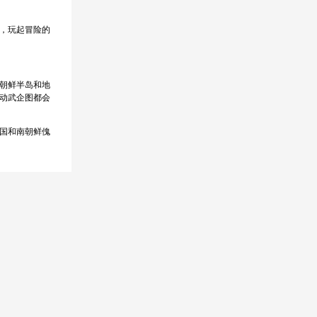
，玩起冒险的
朝鲜半岛和地
动武企图都会
国和南朝鲜傀