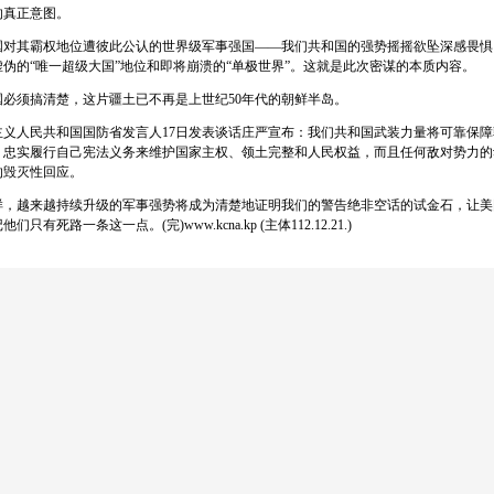
的真正意图。
其霸权地位遭彼此公认的世界级军事强国——我们共和国的强势摇摇欲坠深感畏惧
伪的“唯一超级大国”地位和即将崩溃的“单极世界”。这就是此次密谋的本质内容。
须搞清楚，这片疆土已不再是上世纪50年代的朝鲜半岛。
人民共和国国防省发言人17日发表谈话庄严宣布：我们共和国武装力量将可靠保障
，忠实履行自己宪法义务来维护国家主权、领土完整和人民权益，而且任何敌对势力的
的毁灭性回应。
越来越持续升级的军事强势将成为清楚地证明我们的警告绝非空话的试金石，让美
只有死路一条这一点。(完)www.kcna.kp (主体112.12.21.)