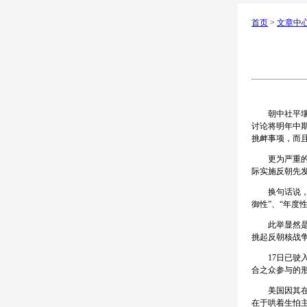
首页
>
文章中
朝中社平壤12
讨论将明年中期
挑衅事项，而
更为严重的是
际实施反朝先
换句话说，用“
御性”、“年度
此举显然是整
挑起反朝核战
17日已驶入
合之众参与的
美国因其在世
在于哄着生怕