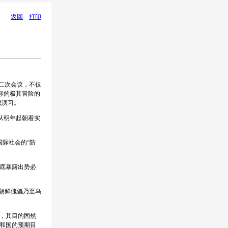
返回
打印
第二次会议，不仅
标的极其冒险的
战演习。
从明年起朝着实
国际社会的“防
底暴露出势必
朝鲜傀儡乃至乌
，其目的固然
和国的预期目