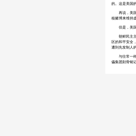
的。这是美国
再说，美国对
核赌博来维持虚
但是，美国必
朝鲜民主主义
区的和平安全
遭到先发制人
与往常一样，
儡集团刻骨铭记他们