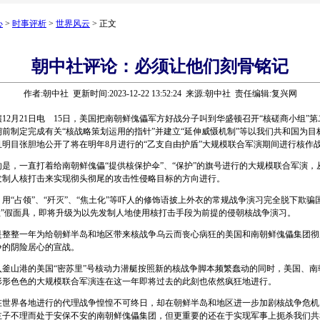
心
>
时事评析
>
世界风云
> 正文
朝中社评论：必须让他们刻骨铭记
作者:朝中社 更新时间:2023-12-22 13:52:24 来源:朝中社 责任编辑:复兴网
月21日电 15日，美国把南朝鲜傀儡军方好战分子叫到华盛顿召开“核磋商小组”
前制定完成有关“核战略策划运用的指针”并建立“延伸威慑机制”等以我们共和国为目
且明目张胆地公开了将在明年8月进行的“乙支自由护盾”大规模联合军演期间进行核作
，一直打着给南朝鲜傀儡“提供核保护伞”、“保护”的旗号进行的大规模联合军演，
发制人核打击来实现彻头彻尾的攻击性侵略目标的方向进行。
占领”、“歼灭”、“焦土化”等吓人的修饰语披上外衣的常规战争演习完全脱下欺骗
性”假面具，即将升级为以先发制人地使用核打击手段为前提的侵朝核战争演习。
整一年为给朝鲜半岛和地区带来核战争乌云而丧心病狂的美国和南朝鲜傀儡集团彻
争的阴险居心的宣战。
釜山港的美国“密苏里”号核动力潜艇按照新的核战争脚本频繁蠢动的同时，美国、南
形形色色的大规模联合军演连在这一年即将过去的此刻也依然疯狂地进行。
界各地进行的代理战争惶惶不可终日，却在朝鲜半岛和地区进一步加剧核战争危机
主子不理而处于安保不安的南朝鲜傀儡集团，但更重要的还在于实现军事上扼杀我们共