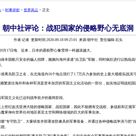
心
>
时事评析
>
世界风云
> 正文
朝中社评论：战犯国家的侵略野心无底洞
作者:记者 更新时间:2020-09-18 09:25:01 来源:朝中社 责任编辑:石头
月17日电 近来，日本的霸权野心像雪球一样越滚越大。
本国船只安全的骗人招牌，频频向海外派遣“自卫队”军舰，同时疯狂进行以熟练战
习。
离岛防卫之名，在北海道内16个地点强行了1.7万兵力参加的史上最大规模实战演
频繁派往海外和各种军演是变本加厉的军国主义化活动的一部分，如实地证明战犯国
国主义化已达到战争前夕的最终阶段。
世纪血洗亚洲大陆的侵略国家、战犯国家，因此不能拥有交战权、参战权和正规军
略魔掌伸向世界任何地区甚至太空和网络领域的巨大的军事实体。
“专守防卫”，大量研发并部署攻防兼具的军事装备，并通过各种侵略战争演习把“自
集团。