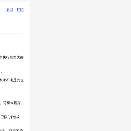
返回
打印
争执行能力为由
习。
家永不满足的侵
。可至今摇身
卫队”打造成一