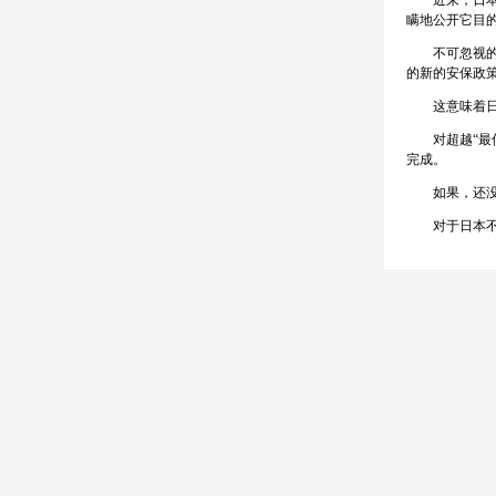
近来，日本比
瞒地公开它目
不可忽视的是
的新的安保政
这意味着日本
对超越“最低
完成。
如果，还没有
对于日本不计