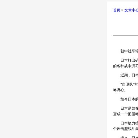
首页
>
文章中
朝中社平壤9
日本打出确保
的各种战争演
近期，日本借
“自卫队”的
略野心。
如今日本的军
日本是曾在上
变成一个把侵
日本极力喧嚷
个攻击型战斗