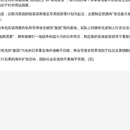
任何时候都喧嚷“离岛防卫”和“离岛收复”，在列岛的每个军事要地集中部署攻击型
的在于针对周边国家。
，以取消美国的陆基宙斯盾反导系统部署计划为起点，企图制定把拥有“攻击敌方基
策。
也应该用轰炸机和导弹攻击摧毁“敌国”境内基地，实际上同拥有先发制人打击论没
限需要”，拥有能够打一场战争的战斗力的日本而言，制定新的安保政策就等于重新
洗掉“敌国”污名的日本重走海外侵略不归路，将会导致全世界深陷于比过去更残酷
后果的海外扩张活动，国际社会应该绝不要袖手旁观。(完)