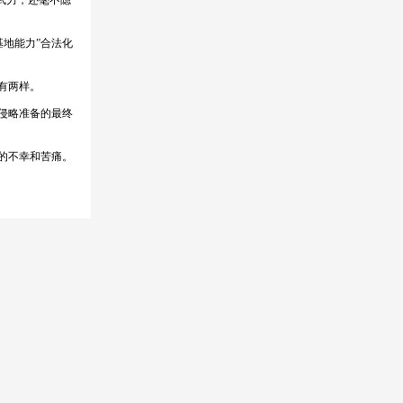
武力，还毫不隐
地能力”合法化
有两样。
侵略准备的最终
的不幸和苦痛。