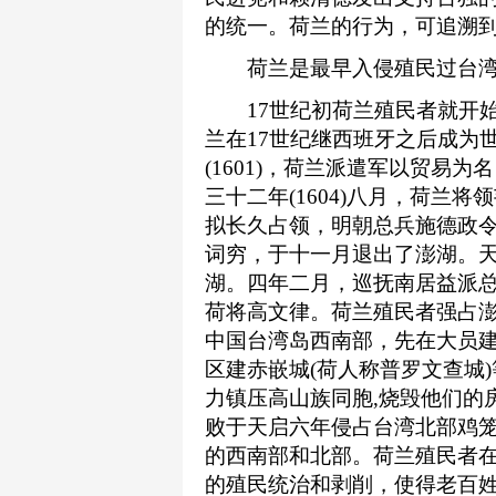
的统一。荷兰的行为，可追溯
荷兰是最早入侵殖民过台湾
17世纪初荷兰殖民者就开始
兰在17世纪继西班牙之后成为
(1601)，荷兰派遣军以贸易
三十二年(1604)八月，荷兰
拟长久占领，明朝总兵施德政
词穷，于十一月退出了澎湖。天启
湖。四年二月，巡抚南居益派
荷将高文律。荷兰殖民者强占
中国台湾岛西南部，先在大员建
区建赤嵌城(荷人称普罗文查城
力镇压高山族同胞,烧毁他们的房
败于天启六年侵占台湾北部鸡笼
的西南部和北部。荷兰殖民者
的殖民统治和剥削，使得老百