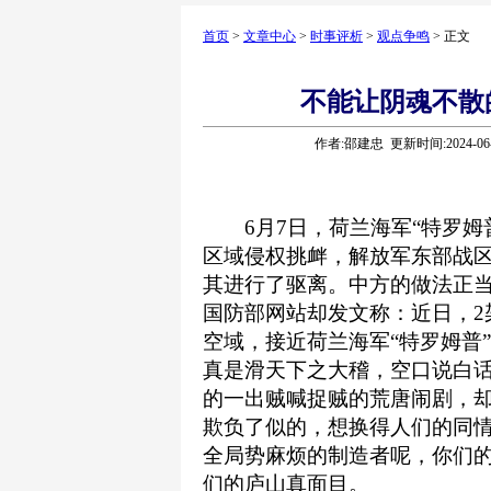
首页
>
文章中心
>
时事评析
>
观点争鸣
> 正文
不能让阴魂不散
作者:邵建忠 更新时间:2024-06
6月7日，荷兰海军“特罗姆
区域侵权挑衅，解放军东部战
其进行了驱离。中方的做法正
国防部网站却发文称：近日，2
空域，接近荷兰海军“特罗姆普
真是滑天下之大稽，空口说白话
的一出贼喊捉贼的荒唐闹剧，
欺负了似的，想换得人们的同
全局势麻烦的制造者呢，你们
们的庐山真面目。