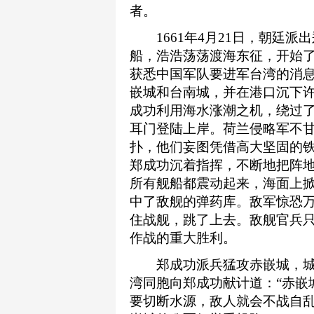
者。
1661年4月21日，朝廷派
船，浩浩荡荡渡海东征，开始
获悉中国军队要进军台湾的消
嵌城和台南城，并在港口沉下
成功利用海水涨潮之机，绕过
耳门登陆上岸。荷兰侵略军不甘
扑，他们妄图凭借高大坚固的
郑成功沉着指挥，不断地把阵
所有舰船都震动起来，海面上
中了敌舰的弹药库。敌军惊恐
住战舰，跳了上去。敌舰官兵
作战的重大胜利。
郑成功派兵猛攻赤嵌城，城
湾同胞向郑成功献计道：“赤嵌
要切断水源，敌人就会不战自乱