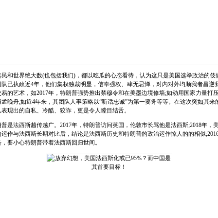
和世界绝大数(也包括我们)，都以吃瓜的心态看待，认为这只是美国选举政治的伎
团队已执政近4年，他们集权独裁明显，信奉强权、肆无忌惮，对内对外均顺我者昌逆
易的艺术，如2017年，特朗普强势推出禁穆令和在美墨边境修墙;如动用国家力量打
孟晚舟;如近4年来，其团队人事策略以“听话忠诚”为第一要务等等。在这次突如其来
队表现出的自私、冷酷、狡诈，更是令人瞠目结舌。
法西斯越传越广。2017年，特朗普访问英国，伦敦市长骂他是法西斯;2018年，
运作与法西斯长期对比后，结论是法西斯历史和特朗普的政治运作惊人的的相似;2016-
告，要小心特朗普带着法西斯回归世间。