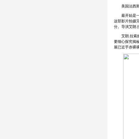
美国法西斯化
最开始是一位美
这部影片拍摄完
分。导演艾朗.
艾朗.拉索的纪
要细心探究揭秘
展已近乎赤裸