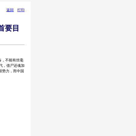
返回
打印
首要目
备，不能有丝毫
年代，借尸还魂加
斯势力，而中国