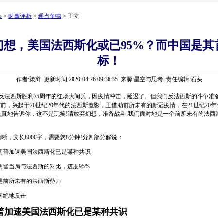
心
>
时事评析
>
观点争鸣
> 正文
幻想，美国法西斯化或已95%？而中国是其
标！
作者:策辩 更新时间:2020-04-26 09:36:35 来源:星空与思考 责任编辑:石头
法西斯胜利75周年的红场大阅兵，因疫情冲击，延迟了。但我们反法西斯的斗争准
0年前，兴起于20世纪20年代的法西斯魔影，正借助前所未有的新冠疫情，在21世纪20
认真地告诉你：这不是玩笑!请放弃幻想，准备战斗!我们面对地是一个前所未有的法西
文长8000字，需要您8分钟!分四部分解说：
普加速美国法西斯化已是某种共识
普当局与法西斯的对比，进度95%
前所未有的法西斯势力
绝地反击
普加速美国法西斯化已是某种共识