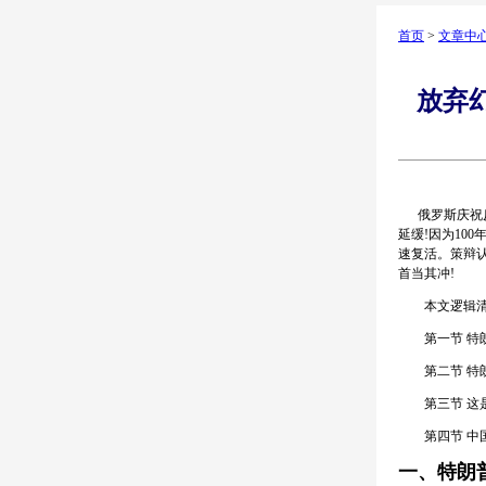
首页
>
文章中
放弃
俄罗斯庆祝反
延缓!因为10
速复活。策辩
首当其冲!
本文逻辑清晰，
第一节 特朗
第二节 特朗
第三节 这是
第四节 中国
一、特朗