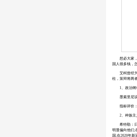
想必大家，一
国人很多钱，怎
艾柯曾经为了
柱，策辩将两
1、政治纲
墨索里尼说：
指标评价：
2、种族主
希特勒：日耳
明显偏向他们;
国;在2020年