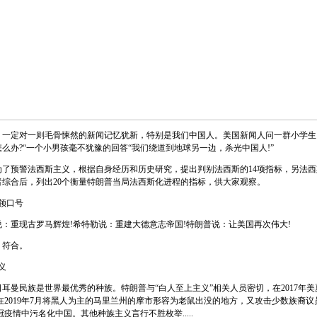
定对一则毛骨悚然的新闻记忆犹新，特别是我们中国人。美国新闻人问一群小学生
么办?“一个小男孩毫不犹豫的回答“我们绕道到地球另一边，杀光中国人!”
预警法西斯主义，根据自身经历和历史研究，提出判别法西斯的14项指标，另法西
者综合后，列出20个衡量特朗普当局法西斯化进程的指标，供大家观察。
领口号
重现古罗马辉煌!希特勒说：重建大德意志帝国!特朗普说：让美国再次伟大!
符合。
义
曼民族是世界最优秀的种族。特朗普与“白人至上主义”相关人员密切，在2017年美
在2019年7月将黑人为主的马里兰州的摩市形容为老鼠出没的地方，又攻击少数族裔
新冠疫情中污名化中国。其他种族主义言行不胜枚举.....