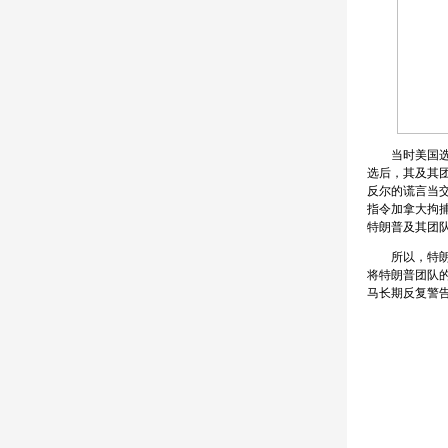
当时美国选民
选后，其及其
反尔的谎言当交
指令加拿大拘捕
特朗普及其团
所以，特朗普是
将特朗普团队的
马长期反复警