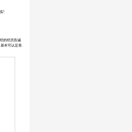
实!
经的经历告诫
，基本可认定美