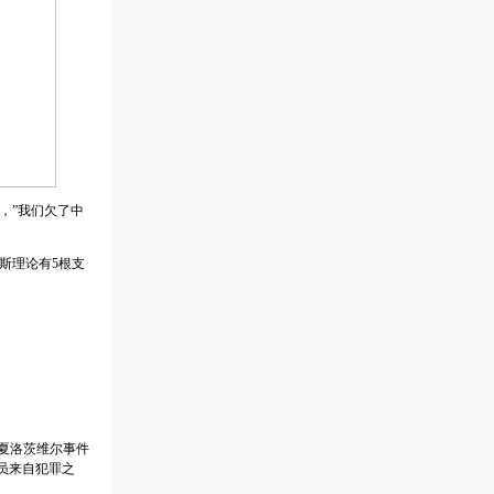
，”我们欠了中
斯理论有5根支
夏洛茨维尔事件
议员来自犯罪之