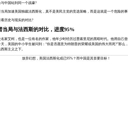
中国站到同一个战壕?
局加速美国独裁法西斯化，真不是美民主党的竞选策略，而是这就是一个危险的事
历史与现实的对比?
普当局与法西斯的对比，进度95%
家艾柯，也是一位有名的作家，他年少时经历过墨索里尼的黑暗时代。他用自己曾
一天，美国的中小学生被问到：“你是否愿意为特朗普的荣耀或美国的伟大而死?”那么
法西斯主义之下。