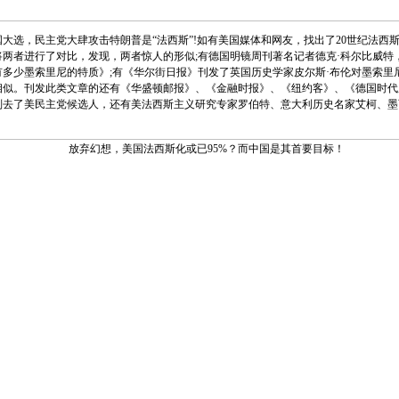
大选，民主党大肆攻击特朗普是“法西斯”!如有美国媒体和网友，找出了20世纪法西
将两者进行了对比，发现，两者惊人的形似;有德国明镜周刊著名记者德克·科尔比威特
有多少墨索里尼的特质》;有《华尔街日报》刊发了英国历史学家皮尔斯·布伦对墨索里
相似。刊发此类文章的还有《华盛顿邮报》、《金融时报》、《纽约客》、《德国时代
则去了美民主党候选人，还有美法西斯主义研究专家罗伯特、意大利历史名家艾柯、墨