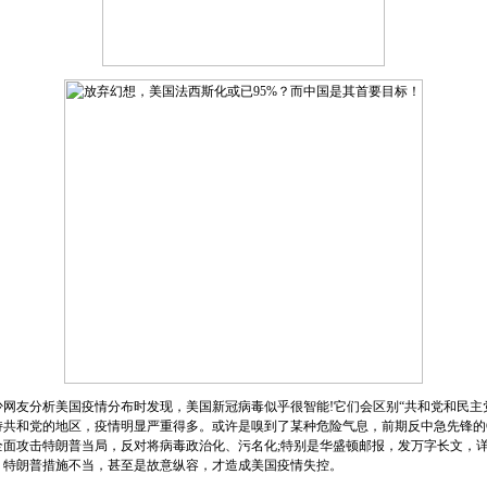
友分析美国疫情分布时发现，美国新冠病毒似乎很智能!它们会区别“共和党和民主党
持共和党的地区，疫情明显严重得多。或许是嗅到了某种危险气息，前期反中急先锋的
全面攻击特朗普当局，反对将病毒政治化、污名化;特别是华盛顿邮报，发万字长文，
，特朗普措施不当，甚至是故意纵容，才造成美国疫情失控。