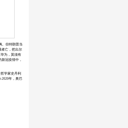
俩。但特朗普当
我者亡，把出尔
压华为，莫须有
的新冠疫情中，
美哲学家史丹利
2020年，奥巴