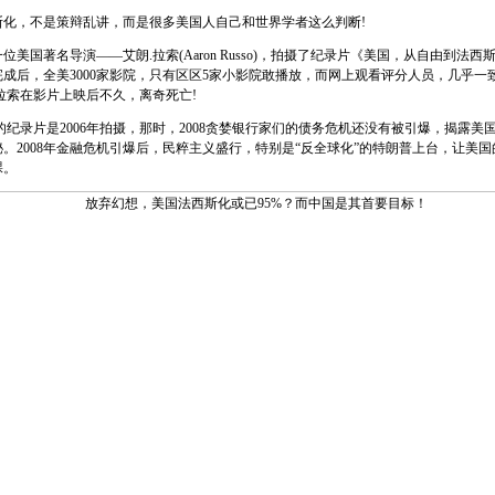
，不是策辩乱讲，而是很多美国人自己和世界学者这么判断!
国著名导演——艾朗.拉索(Aaron Russo)，拍摄了纪录片《美国，从自由到法西
成后，全美3000家影院，只有区区5家小影院敢播放，而网上观看评分人员，几乎一
拉索在影片上映后不久，离奇死亡!
录片是2006年拍摄，那时，2008贪婪银行家们的债务危机还没有被引爆，揭露美
。2008年金融危机引爆后，民粹主义盛行，特别是“反全球化”的特朗普上台，让美
裸。