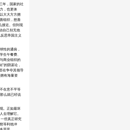
三年，国家的社
力，也更体
以大大方方拥
善组织，慈善
多么接近。但到现
动自己别无他
比反思帝国主义
球性的通病，
学生午餐费、
与商业组织的
制”的阴谋论，
否在争夺其领导
个拥有海量资
不在意不平等
，那么就已经说
现。正如最坏
人去理解它。
：一些真正研究
慈等利他冲
多罪恶。