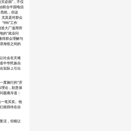
灾必捐”，不仅
开始联合中国电信
关危机，但这
，尤其是对群众
996”工作
制造大厂滥用劳
地的“就业问
难得群众理解与
浪海怪之间的
让社会在灾难
道中华民族自
论实际上引出
一度施行的“济
口理论，刻意保
问题痛斥道：
做一笔买卖。他
们就得待在自
复活，但能让