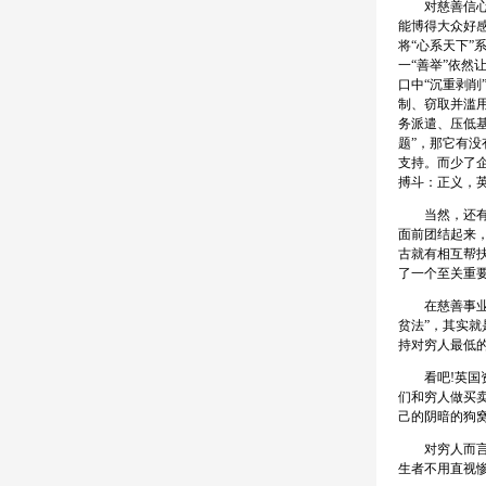
对慈善信心动
能博得大众好感
将“心系天下”
一“善举”依然
口中“沉重剥削
制、窃取并滥用
务派遣、压低
题”，那它有没
支持。而少了
搏斗：正义，
当然，还有许
面前团结起来
古就有相互帮
了一个至关重
在慈善事业因
贫法”，其实
持对穷人最低
看吧!英国资
们和穷人做买
己的阴暗的狗
对穷人而言，
生者不用直视