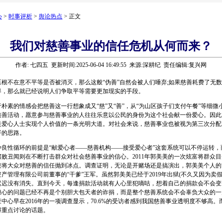
心
>
时事评析
>
舆论热点
> 正文
我们对慈善事业的信任危机从何而来？
作者: 七四五 更新时间:2025-06-04 16:49:55 来源:深耕纪 责任编辑:复兴网
不在意不平等是否被消灭，那么这般“伪善”自然会被人们唾弃;如果慈善耗费了无数
界，那么就已经说明人们争取平等需要更加现实的手段。
素的情感会把慈善这一行想象成又“慈”又“善”，从“为山区孩子们支付午餐”等细微
慈善活动，愿意参与慈善事业的人往往乐意以公民的身份为这个社会献一份爱心。因此
是爱心人士实现个人价值的一条光明大道。对社会来说，慈善事业也被视为第三次分配
平的思路。
性循环的前提是“献爱心者——慈善机构——接受爱心者”这套系统可以不停运转，
败丑闻则在不断打击群众对社会慈善事业的信心。2011年郭美美的一次炫富将群众
接将大众对慈善的信任抛到冰点。调查证明，无论是开赌场还是搞演出，郭美美个人的“
产管理有限公司前董事的“干爹”王军。虽然郭美美已经于2019年出狱(不久又因为卖假
迟迟没有消失。直到今天，每逢捐款活动就有人心里犯嘀咕，想着自己的捐款会不会变
担心的问题已经不再是个别胆大包天者的诈捐，而是整个慈善系统会不会辜负大众的一
中心早在2016年的一项调查显示，70.6%的受访者感到我国慈善事业透明度不够高
得重点讨论的话题。