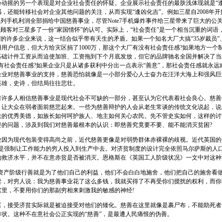
摇的另一个表现是对企业社会责任的怀疑。企业展示社会责任的最肤浅体现就是“逢
，还能转移社会对企业其他问题的关注，从而实现“逢凶化吉”。例如三星自2008年
系列手机利润全部捐给中国慈善事业，尽管Note7手机爆炸事件给三星带来了巨大的公
让顾客对三星多了一份“家国情怀”的认可。实际上，“社会责任”是一个相当沉重的词语
”的许多企业来说，这一结合似乎带有天生的矛盾。如果一个知名大厂大搞“35岁裁员”、“
用户信息，但大方给灾区捐了1000万，那这个大厂有没有社会责任感?如果地方一个
基础计件工资从而迫使加班、工资拖到下个月底发放，但它的品牌驰名全国并解决了当
有社会责任感?如果企业只是从诸多获利中分出一点表示“善意”，那社会责任感就永远
企业对慈善事业的支持，慈善恐怕就像是一小部分爱心人士奋力在汪洋大海上和强风巨
英雄，史诗，但结局往往悲壮。
多人相信慈善事业是现代社会不可缺的一部分，甚至认为它代表着社会良心。慈善
，让大众在弱者面前慈悲起来。一些为慈善辩护的人会从老生常谈的传统文化说起，说
扶的优秀美德，如族长如何呵护族人、地主如何关心农民。先不管史实如何，这样的讨
要的问题，涉及到我们对慈善最根本的认识：即慈善究竟要不要、能不能消灭贫困?
为现代包装变得高尚之前，近代慈善更像是对弱势群体赤裸裸的歧视。近代英国的
就是强制让工作能力的穷人投入到生产中去。对济贫制度的设计完全依照马尔萨斯的人
的救济水平，并不在意赤贫是否被消灭。恩格斯在《英国工人阶级状况》一文中对这种
产阶级行善就是为了他们自己的利益，他们不会白白地施舍，他们把自己的施舍看
卖，对穷人说：我为慈善事业花了这么多钱，我就买得了不再受你们搅扰的权利，而你
窝里，不要用你们的那副穷相来刺激我的敏感的神经!
接受济贫实际就是被迫接受对他们的矮化。慈善在这里就像是裹尸布，不能助死者
惨状。这种不在意社会公正实现的“慈善”，是最遭人民痛恨的伪善。