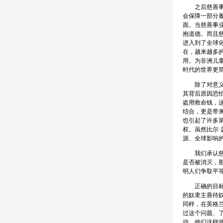
之后慈善事业
会保障一部分
面。当慈善事
抱道德。而且
进入到了全球化
在，越来越多
用。为非洲儿
时代的世界更
除了对意义的
其背后原因恐
盗用救命钱，
结合，更是带
也引起了许多
权。虽然比尔·
源、全球影响
我们承认慈善
是否被消灭，那
明人们争取平
正确的目标是
的奴隶主善待
同样，在英格
过这个问题、
动。他们这样