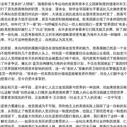
有了更多的“人情味”。随着阶级斗争运动的发展和资本主义国家制度的缝缝补补又
履行了原先慈善救助的职责，失业金、退休金、助学金等国家出手要远比几次施舍更有
业不再站在阶层激烈对抗的一线时，大谈道义就比改造社会显得更加合时宜了，慈善可
慈善也在更多方面开花结果，甚至与政府职能相辅相成。欧美国家出现了许多跨国性慈
时代。80年代“天下一家”的一句呼喊至今仍让一些人相信我们一度离“世界团结”有
的欧美慈善组织被打上了“白左”的标签，在许多批评者看来它们既无能又折腾、除了感
童寄一份礼物，比思考新殖民主义对非洲的侵略显得更有趣;为海外大兵捐一杯咖啡，
简单。不认可这种慈善的意义，自然就认为其无用。
质疑，来自内部的腐败问题也在侵蚀慈善改造世界的能力。慈善腐败已然是一个全
怕不能简单怪到几个贪婪的人头上。特别是一些腐败案往往会挑战公众底线，比如贪污
这会让人觉得纵使有天价的筹款也会被蠹虫们啃个精光。现代慈善市场模式下慈善组织
来了许多争议。像比尔·盖茨自掏腰包力推的全球疫苗计划，不仅在美国掀起了“基因控
第三世界国家对跨国资本影响的担忧，连一向“老好人”形象的世卫组织也在警惕盖茨是
盖茨一再辩护说：“资本的一些东西在部分领域是能够发挥作用的”，但在人们眼中这
的慈善计划，至今仍受许多掣肘。
起初只是一种手段，是许多仁人志士改造国家与世界的一种选择。但如果慈善压根
么这般“伪善”自然会被人们唾弃;如果慈善耗费了无数人的心血而没能建立理想世界
等需要更加现实的手段。正如奥斯卡·王尔德在《社会主义下人的灵魂》一文中写道：
努力重建社会，使贫困成为不可能。而利他主义的美德实际上阻碍了这一目标的实
奴隶，从而阻止了饱受其害的人意识到这一制度的恐怖，也阻止了那些思考这一制度的
兰的现状下，造成最大伤害的人往往是那些试图行善的人;最终，我们看到了这样一幕
了解生活的人——如居住在东区的受过教育的人——会站出来恳求社会抑制其慈善、仁
做的理由是，这种慈善行为会降低人格，败坏道德。他们完全正确。慈善行为会滋生许