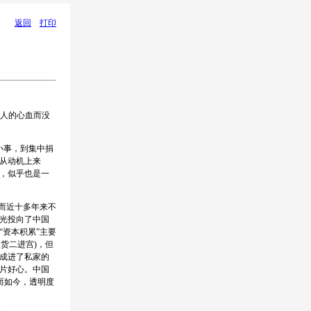
返回
打印
人的心血而没
小事，到集中捐
从动机上来
，似乎也是一
而近十多年来不
目光投向了中国
资本积累”主要
货二进宫)，但
成进了私家的
片好心。中国
。而如今，透明度