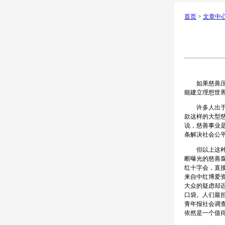
首页
>
文章中
如果慈善压根
能建立理想世
许多人出于朴
款这样的大型
说，慈善事业
条解决社会公
但以上这种良
断曝光的慈善腐
红十字会，直
来自中红博爱资
大众的疑虑却
口袋。人们最
青年报社会调查
依然是一个值