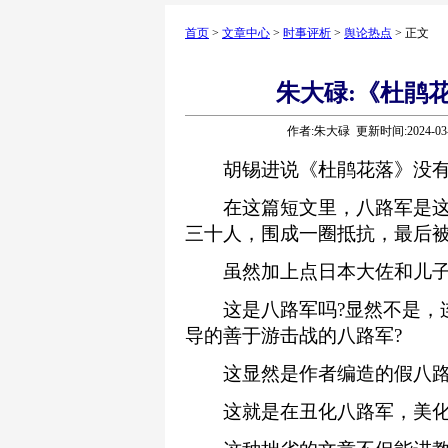
首页
>
文章中心
>
时事评析
>
舆论热点
> 正文
朱大碌:《杜鹃
作者:朱大碌 更新时间:2024-03
胡锡进说《杜鹃花落》没有丑
在这篇短文里，八路军是这
三十人，围成一圈抵抗，最后
虽然加上点日本大佐和儿子
这是八路军吗?显然不是，连
导的善于游击战的八路军?
这显然是作者编造的假八路
这就是在丑化八路军，美化