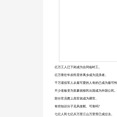
亿万工人已下岗成为合同临时工。
亿万青壮年农民背井离乡成为流浪者。
千万退役军人从最可爱的人有的已成为最可怜
不少老板变为富豪就移民出国成为外国公民
部分官员爬上高官就成为裸官。
有些知识分子见风使舵、可靠吗?
七亿人民七亿兵万里江山万里营已成过去。