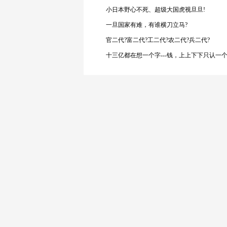
小日本野心不死、超级大国虎视旦旦!
一旦国家有难，有谁横刀立马?
官二代?富二代?工二代?农二代?兵二代?
十三亿都在想一个字---钱，上上下下只认一个字