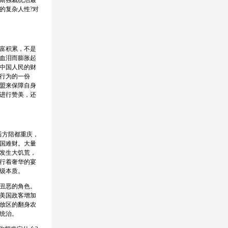
斯独裁统治最
的复杂人性?对
富积累，不是
血泪而膨胀起
中国人民的财
行为的一份
盟来保障自身
进行赞美，还
后方陪都重庆，
国难财。大量
发生大饥荒，
行着奢华的宴
级本质。
丑恶的角色。
美国政客增加
放区的翻身农
统治。