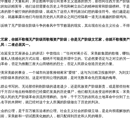
程中攫取了大量私利，并企图将中国引向资本主义道路的势力，那些向往西方资产阶级
政的知识精英等，他们迫切需要在历史上寻找和树立自己的精神前辈和阶级榜样。于是
代表的那个被打倒的剥削阶级，就成为了这些人寄托政治幻想的最佳符号。他们越是起
事业，就越暴露出他们与创造历史的人民群众之间已经隔着一道无法逾越的阶级鸿沟。
映了无产阶级在阶级斗争的春风中节节败退的现实，其出现在社会主义社会，不得
文艺家，你就不歌颂无产阶级而歌颂资产阶级；你是无产阶级文艺家，你就不歌颂资产
人民：二者必居其一。
延安文艺座谈会上的讲话》中曾指出：“”任何对蒋介石、宋美龄集团的歌颂，哪怕
、最私人情感化的方式出现，都绝不可能是所谓中立的。它必然要否定与之对立的另一
的革命，否定为推翻三座大山而牺牲的烈士，否定人民群众创造历史的力量。
宋美龄的事业，一个城市向游客推销蒋宋“爱情”，这与为汪精卫投敌辩护、为刘文
任何阶级本质的区别。这是对世间公理的践踏，是对无数革命先烈英魂的侮辱。
众书写的。无论那些剥削阶级的遗老遗少，还是民族资产阶级新贵，或是那些别有
何千方百计地去粉饰那些已经腐烂发臭的历史僵尸，他们都无法改变这样的事实：宋美
中国人民的无产阶级革命洪流所埋葬的。当年，千千万万的农民在土地革命中分到了土
己名字的木牌时，就已经对这个女人所属的阶级做出了历史的判决。
的公理，是千百万被压迫者的公理。社会主义社会的阶级立场，是走向彻底解放的
面前，宋美龄和一切试图美化她的人，都只配得到历史和人民的唾弃。