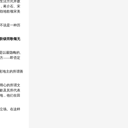
生活方式并敌
，蒋介石、宋
劲地歌颂宋美
不说是一种历
阶级而歌颂无
是以最隐晦的、
方——即否定
彩地主的所谓善
用心的所谓文
龄及其所代表
地，他们在田
立场。在这样