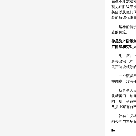
在改革开放过
视无产阶级专
美龄以及他们
龄的所谓优雅
这样的情形反
史的倒退。
你是资产阶级
产阶级和劳动
毛主席在《在
最去政治化的
无产阶级领导
一个演员赞美
举翻案，没有
历史是人民群
化精英们，如
的一切，是被
头插上写有自
社会主义社会
的公理与立场
呸！