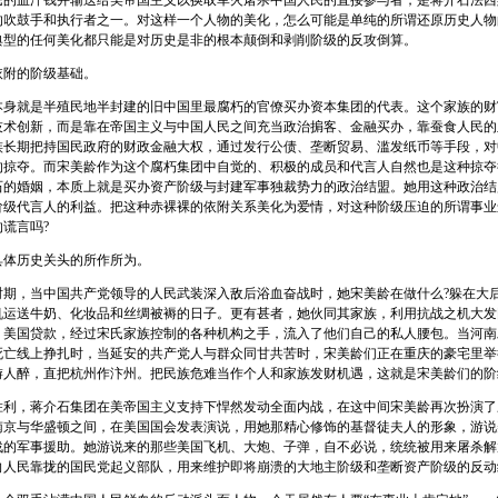
民的血汗钱并输送给美帝国主义以换取军火屠杀中国人民的直接参与者，是蒋介石法西
的吹鼓手和执行者之一。对这样一个人物的美化，怎么可能是单纯的所谓还原历史人物
典型的任何美化都只能是对历史是非的根本颠倒和剥削阶级的反攻倒算。
附的阶级基础。
就是半殖民地半封建的旧中国里最腐朽的官僚买办资本集团的代表。这个家族的财
技术创新，而是靠在帝国主义与中国人民之间充当政治掮客、金融买办，靠蚕食人民的
族长期把持国民政府的财政金融大权，通过发行公债、垄断贸易、滥发纸币等手段，对
的掠夺。而宋美龄作为这个腐朽集团中自觉的、积极的成员和代言人自然也是这种掠夺
石的婚姻，本质上就是买办资产阶级与封建军事独裁势力的政治结盟。她用这种政治结
阶级代言人的利益。把这种赤裸裸的依附关系美化为爱情，对这种阶级压迫的所谓事业
谎言吗?
历史关头的所作所为。
，当中国共产党领导的人民武装深入敌后浴血奋战时，她宋美龄在做什么?躲在大
机运送牛奶、化妆品和丝绸被褥的日子。更有甚者，她伙同其家族，利用抗战之机大发
、美国贷款，经过宋氏家族控制的各种机构之手，流入了他们自己的私人腰包。当河南
死亡线上挣扎时，当延安的共产党人与群众同甘共苦时，宋美龄们正在重庆的豪宅里举
游人醉，直把杭州作汴州。把民族危难当作个人和家族发财机遇，这就是宋美龄们的阶
，蒋介石集团在美帝国主义支持下悍然发动全面内战，在这中间宋美龄再次扮演了
南京与华盛顿之间，在美国国会发表演说，用她那精心修饰的基督徒夫人的形象，游说
战的军事援助。她游说来的那些美国飞机、大炮、子弹，自不必说，统统被用来屠杀解
向人民靠拢的国民党起义部队，用来维护即将崩溃的大地主阶级和垄断资产阶级的反动