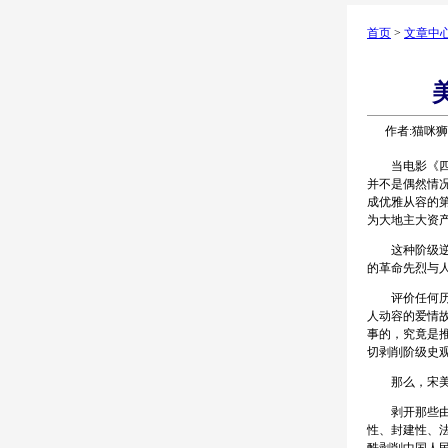
首页
>
文章中
作者:猫咪狮
当电影《四渡
并不是偶然情
成优雅从容的
为大地主大资
这种阶级逆流
的革命先烈与
评价任何历史
人动容的爱情
事的，究竟是
切剥削阶级史
那么，宋美龄
剥开那些由反
性、封建性、