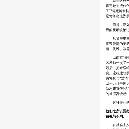
就是这样一个
肯定她为虎作
子”?肯定她拿
是对革命先烈
但是，正如前
级的反动统治
从某些电视剧
蒋宋爱情的美
情、优雅、教
以南京“美龄
区发动一次又
最后一把米送
窝。这栋建筑
辄将其与“爱
以千万计中国
做思想宣传?
的虚假高级感
这种美化的背
他们之所以要
蔑视与不屑。
在社会主义初