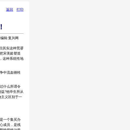
返回
打印
！
任编辑:复兴网
但其实这种荒谬
把宋美龄塑造
，这种系统性地
争中流血牺牲
过什么所谓令
益?他毕生所从
物主义区别于一
是一个集买办
心成员，是残