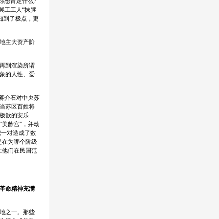
你想肯定什么?
罢工工人“抹脖
知到了极点，更
地主大资产阶
再到渲染所谓
象的人性、爱
蒋介石对中央苏
当苏区百姓将
极欲的安乐
美龄宫”，并动
把一对造成了数
是在为哪个阶级
让他们在民国范
革命精神充满
地之一。那些