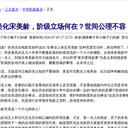
心
>
三大复兴
>
中华民族复兴
> 正文
美化宋美龄，阶级立场何在？世间公理不容
子和小猴子们的家 更新时间:2026-07-05 17:52:55 来源:猫咪狮子和小猴子们的家 责
》的演员在电影宣发时说出“在事业上肯定宋美龄”这种荒谬言论时，舆论哗然了。
况，而是春风后近几十年来不断蔓延着的阶级逆流的一个小小的侧影。从很多影视剧中
第一夫人，到南京将美龄宫作为旅游名片，并以所谓“蒋宋爱情故事”为卖点来招揽游客
产阶级的反动代表人物涂脂抹粉、翻案招魂的事情，从未停止过。
，无疑是对正确历史认知的严重颠倒，更是对无数在土地革命、抗日战争和解放战
人民群众的亵渎。
人物，首要的问题不是看他的言谈举止是否优雅，不是看他或她与伴侣之间是否有
故事，而是首先要问：他在历史的阶级斗争中是站在哪一边的?他代表的是哪个阶级的利
推动历史前进的进步事业，还是阻碍历史发展、维护剥削制度的反动事业?这是历史唯
观的根本之处，也是我们在审视宋美龄之流时，必须坚持的原则。
究竟是一个什么样的人?
动文人和当代文化买办精心编织的所谓名媛、才女、第一夫人的画皮，其下的本质
法西斯性于一身的反动阶级的典型代表。她是国民党反动派四大家族官僚资本集团的核