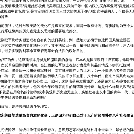
双手沾满中国人民鲜血的反动派头面人物，今天居然有人要“在事业上肯定她”——
伥的反动事业吗?肯定她积极促成美帝国主义武装干涉中国内政的买办事业吗?肯定她对
抗战援助中饱私囊?还是肯定她游说美国人对大陆扔原子弹?说出这种话的人，不仅是无
的背叛。
所述，这种对宋美龄的美化不是孤立的现象，而是一股有计划、有步骤地为整个大
进行系统翻案的历史虚无主义思潮的重要组成部分。
把军统特务塑造成有血有肉的抗日英雄，到一些地方热衷于修建民国风情旅游区，
龄宫这类赤裸裸的文化地标运作，其手法如出一辙：抽掉阶级内容和政治是非，注入抽
养，最后实现告别革命甚至否定革命合法性的政治目的。
宫”为例，这座建筑本身就是民脂民膏的凝结。它本名是国民政府主席官邸，修建于
一次反革命围剿的同时期。当江西的红军战士在缺少食盐和药品的情况下拼死抵抗时，
给红军、将最后一尺布做成军鞋时，南京城里却在大兴土木，为一小撮统治者营造穷奢
的一砖一瓦，都浸透着被剥削的劳动人民的汗水和血泪。八十年代，南京市将其命名为“
情”捆绑作为旅游宣传的核心卖点。试问，这到底是在发展旅游，还是在为反动派招魂?
人死亡的独裁者夫妇，包装成令年轻游客向往的所谓浪漫传奇，这是什么样历史观?这
这不就是在用腐朽的剥削阶级审美观和历史虚无主义，腐蚀社会主义中国的青年一代，
中丧失阶级警惕和革命精神吗?
后，是严峻的阶级斗争现实。
把宋美龄塑造成高贵典雅的化身，正是因为他们自己对于无产阶级质朴作风和社会主义
级阶段，阶级斗争还将长期存在。意识形态领域就是这种斗争最集中、最敏感的阵