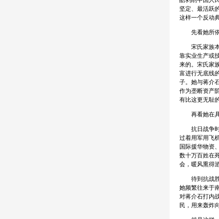
酷剥削中国人
坚定、最活跃
这样一个反动
先看她所依
宋氏家族本身
靠实业生产或
来的。宋氏家
富进行无底线
子。她与蒋介
作为垄断资产
有比这更无耻的
再看她在具体
抗日战争时期
过着用军用飞
国际援华物资
数十万百姓在
会，暖风熏得
待到抗战胜利
她频繁往来于
对蒋介石打内
民，用来轰炸