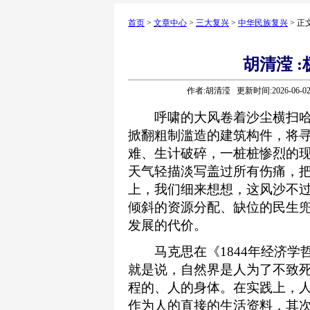
首页
>
文章中心
>
三大复兴
>
中华民族复兴
> 正
胡清滢 
作者:胡清滢 更新时间:2026-06-0
呼啸的大风卷着沙尘横扫哈
掀翻粗制滥造的建筑构件，将
难、生计破碎，一桩桩惨烈的
天气轻描淡写盖过所有伤痛，
上，我们细来想想，这风沙不
倾斜的资源分配、缺位的民生
发展的代价。
马克思在《1844年经济学哲
就是说，自然界是人为了不致
程的、人的身体。在实践上，
作为人的直接的生活资料，其