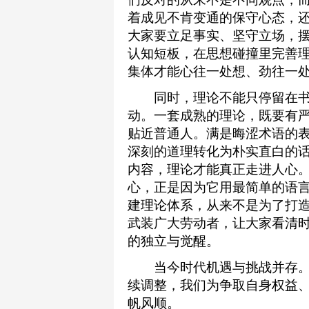
着成见不肯变通的保守心态，
大家要立足事实、坚守立场，
认知短板，在思想碰撞里完善
集体才能心往一处想、劲往一
同时，理论不能只停留在书
动。一套成熟的理论，既要有
贴近普通人。满是晦涩术语的
深刻的道理转化为朴实直白的
内容，理论才能真正走进人心
心，正是因为它用最简单的语
建理论体系，从来不是为了打
武装广大劳动者，让大家看清
的独立与觉醒。
当今时代机遇与挑战并存。
续调整，我们为争取自身权益
帆风顺。