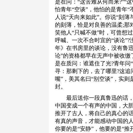
是在问：“这苦难从何而来?”“这
怕青年“空谈”，他怕的是青年“
人说“天向来如此”。你说“刻
的刻薄，恰是对良善的温柔;那
笑他人“只喊不做”时，可曾想
呼喊、一次不合时宜的“谈论”
年》在书房里的谈论，没有鲁迅
论”的资格都早在无声中被收缴
是在质问：谁遮住了光?青年问
寻：那剩下的，去了哪里?这追
嘴”，美其名曰“别空谈”，实则是
封。
最后送你一段真鲁迅的话，出
中国变成一个有声的中国，大
推开了古人，将自己的真心的
有真的声音，才能感动中国的人
你要的是“安静”，他要的是“