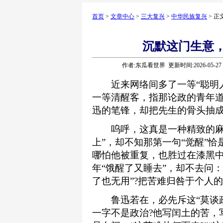
首页
>
文章中心
>
三大复兴
>
中华民族复兴
> 正
沉默这门生意
作者:东瓜看世界 更新时间:2026-05-2
近来网络间多了一等“聪明人
一等清醒客，指那论政的青年道
迅的笔锋，却把先生的骨头抽
呜呼，这真是一种精致的麻木
上”，却不知那第一句“觉醒”
哪怕他被重复，也胜过在漆黑
年“饿醒了又睡去”，却不去问
了也无用”?把苦难归咎于个人
鲁迅若在，必先斥这“莫谈政
一字不是政治?他写闰土的苦，