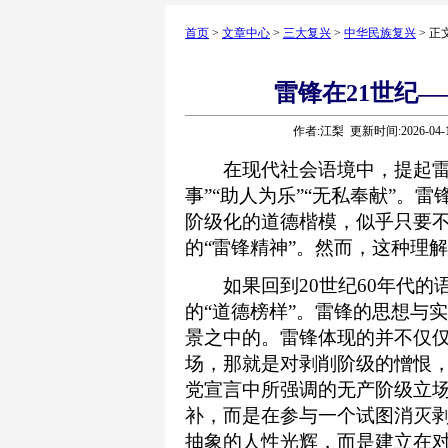
首页
>
文章中心
>
三大复兴
>
中华民族复兴
> 正
雷锋在21世纪
作者:江梨 更新时间:2026-04
在现代社会语境中，提起雷锋
事”“助人为乐”“无私奉献”。
阶级化的道德楷模，似乎只要不
的“雷锋精神”。然而，这种理
如果回到20世纪60年代的
的“道德榜样”。雷锋的思想与
景之中的。雷锋体现的并不仅
场，那就是对剥削阶级的憎恨
党宣言中所强调的无产阶级立
补，而是在参与一个试图消灭剥
抽象的人性光辉，而是建立在