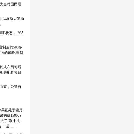
因为当时国民经
终止以及斯贝发动
马。
”状态，1985
制造的500多
方面的试验;编制
鸭式布局对后
;相关配套项目
曲直，公道自
中美正处于蜜月
购价1500万
失去了“联中抗
了一道……