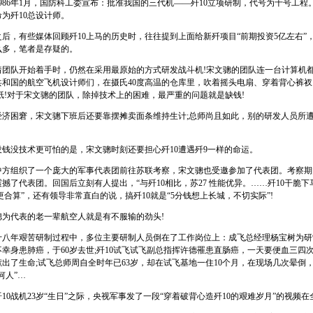
6年1月，国防科工委宣布：批准我国的三代机——歼10立项研制，代号为十号工程。
为歼10总设计师。
，有些媒体回顾歼10上马的历史时，往往提到上面给新歼项目“前期投资5亿左右”，
么多，笔者是存疑的。
队开始着手时，仍然在采用最原始的方式研发战斗机!宋文骢的团队连一台计算机
共和国的航空飞机设计师们，在摄氏40度高温的仓库里，吹着摇头电扇、穿着背心裤
图纸!对于宋文骢的团队，除掉技术上的困难，最严重的问题就是缺钱!
困窘，宋文骢下班后还要靠摆摊卖面条维持生计;总师尚且如此，别的研发人员所
没技术更可怕的是，宋文骢时刻还要担心歼10遭遇歼9一样的命运。
方组织了一个庞大的军事代表团前往苏联考察，宋文骢也受邀参加了代表团。考察期间，
撼了代表团。回国后立刻有人提出，“与歼10相比，苏27 性能优异。……歼10干脆
 更合算”，还有领导非常直白的说，搞歼10就是“5分钱想上长城，不切实际”!
代表的老一辈航空人就是有不服输的劲头!
八年艰苦研制过程中，多位主要研制人员倒在了工作岗位上：成飞总经理杨宝树为研制
幸身患肺癌，于60岁去世;歼10试飞试飞副总指挥许德罹患直肠癌，一天要便血三四
出了生命;试飞总师周自全时年已63岁，却在试飞基地一住10个月，在现场几次晕倒
何人”…
10战机23岁“生日”之际，央视军事发了一段“穿着破背心造歼10的艰难岁月”的视频