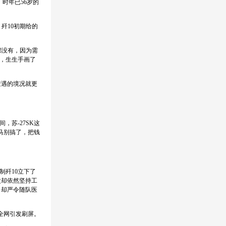
时年已56岁的
歼10初期给的
都没有，因为需
衩，生生手画了
遭遇的境况就更
苏-27SK这
下马别搞了，把钱
歼10立下了
次却依然坚持工
，却严令随队医
在全网引发刷屏。