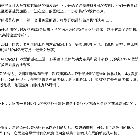
些设计人员在极其简陋的物质条件下，开始了造先进战斗机的梦想，他们一边自己
甚至还要挑粪施肥，一边在空白的图纸上，一步步将歼-9设计出来。
艰苦条件下，第一套带鸭翼的设计模型开始进行高速风洞试验……
歼9配套的910发动机(就是后来下马的涡扇6)经过5年多运行调试，终于解决了关键
进入高转速运转试车。
月23日，国家计委和国防工办同意试制5架歼9，要求1980年首飞、1983年定型，并原
元(当时的4亿元可是一笔天文数字)。
611所在歼9VI型的基础上进一步调整了总体气动力布局和设计参数，形成了9VI-2
节多波系混合压缩式。
5雷达，探测距离60-70千米，跟踪距离45～52千米;6管30毫米加特林机炮，4枚霹
同分为两种型号：半主动雷达型霹雳4A，最大射程1B：F-米;被动红外型霹雳4B，最
6发动机，地面全加力静推力124千牛。
大家看一看歼9VI-2的气动外形跟歼10是不是很相似呢?只是它的前翼是固定的，
多人造谣说歼10是仿照什么以色列的幼师、瑞典的鹰狮，歼10用了以色列的技术，
9不下马，它无疑会早于瑞典的鹰狮成为全球第一款鸭式布局的单发战斗机。