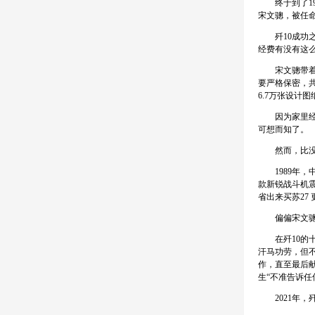
终于到了198
宋文骢，被任命
歼10成功之后
经费有没有这
宋文骢带着团
要严格保密，
6.7万张设计
因为家里经济
可想而知了。
然而，比没钱
1989年，中
款新锐战斗机震
省出来买苏27
偏偏宋文骢为
在歼10的十
汗马功劳，但不
作，直至最后献
生“不准告诉任
2021年，歼