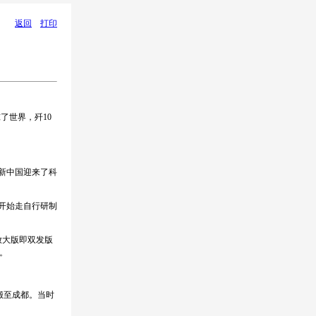
返回
打印
了世界，歼10
新中国迎来了科
开始走自行研制
放大版即双发版
。
搬至成都。当时