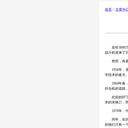
首页
>
文章中
造价3000万
战斗机迎来了
然而，有多少
1956年，
学技术的春天
1964年春
歼击机的道路，
此前的歼7还
本的米格21，
1970年，
同年，在抗美
的他们只有一个