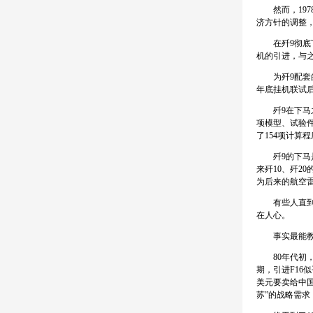
然而，1978
济方针的调整
在歼9彻底下马
机的引进，与之
为歼9配套的2
年底挂机联试
歼9在下马之
项模型、试验件
了154项计算
歼9的下马是
来歼10、歼2
为后来的航空
有些人直到今
在人心。
事实最能教
80年代初，“
期，引进F16
美元要卖给中国
苏”的战略需求