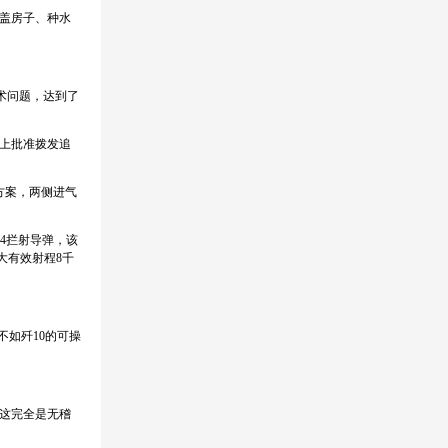
盖房子、种水
技术问题，达到了
则上批准拨发追
型方案，两侧进气
雳4拦射导弹，该
大有效射程8千
不如歼10的可操
这完全是无稽