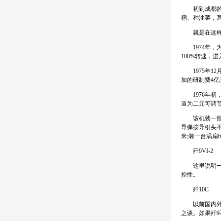
初到成都的这
稻、种油菜，
就是在这样的
1974年，为
100%转速，
1975年12
加的研制费4亿
1976年初，
道为二元可调
该机装一部20
导弹按导引头不
米;装一台涡扇
歼9VI-2
这里说明一下，
控性。
歼10C
以前国内外很
之谈。如果歼