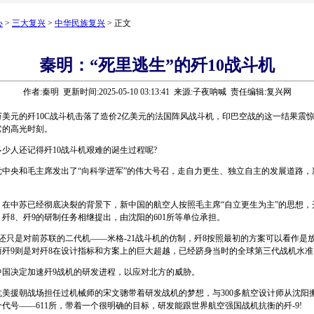
心
>
三大复兴
>
中华民族复兴
> 正文
秦明：“死里逃生”的歼10战斗机
作者:秦明 更新时间:2025-05-10 03:13:41 来源:子夜呐喊 责任编辑:复兴网
美元的歼10C战斗机击落了造价2亿美元的法国阵风战斗机，印巴空战的这一结果震惊
它的高光时刻。
人还记得歼10战斗机艰难的诞生过程呢?
党中央和毛主席发出了“向科学进军”的伟大号召，走自力更生、独立自主的发展道路，
。
，在中苏已经彻底决裂的背景下，新中国的航空人按照毛主席“自立更生为主”的思想，
歼8、歼9的研制任务相继提出，由沈阳的601所等单位承担。
只是对前苏联的二代机——米格-21战斗机的仿制，歼8按照最初的方案可以看作是
而歼9则是对歼8在设计指标和方案上的巨大超越，已经跻身当时的全球第三代战机水准
中国决定加速歼9战机的研发进程，以应对北方的威胁。
援朝战场担任过机械师的宋文骢带着研发战机的梦想，与300多航空设计师从沈阳
代号——611所，带着一个很明确的目标，研发能跟世界航空强国战机抗衡的歼-9!