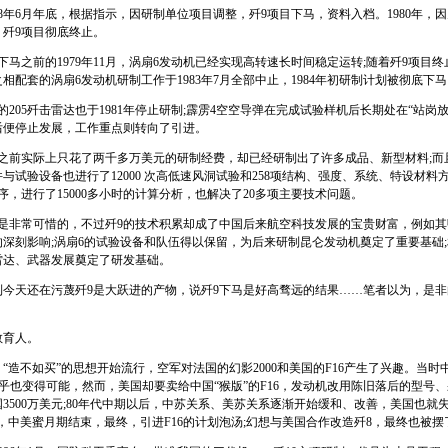
年6月年底，根据指示，因研制单位项目调整，歼9项目下马，资料入档。1980年，
，歼9项目彻底终止。
之前的1979年11月，涡扇6发动机已经实现高转速长时间稳定运转;随着歼9项目
相配套的涡扇6发动机研制工作于1983年7月全部中止，1984年初研制计划被彻底下
05歼击雷达也于1981年停止研制;霹雳4空空导弹在完成试验样机后长期处在“站岗放哨
后便停止发展，工作重点则转向了引进。
前实际上只花了两千多万美元的研制经费，却已经研制出了许多成品、新型材料;而且
与试验设备也进行了12000 次高低速风洞试验和258项结构、强度、系统、特设材料
程序，进行了15000多小时的计算分析，也解决了20多项主要技术问题。
非常可惜的，不过歼9的技术积累却成了中国后来航空科技发展的宝贵财富，例如其
0的深刻影响;涡扇6的试验设备和队伍得以保留，为后来研制昆仑发动机奠定了重要基础
雷达、武器发展奠定了研发基础。
天还在污蔑歼9是大跃进的产物，说歼9下马是好高骛远的结果……笔者以为，是非
育人。
造不如买”的思想开始流行，空军对法国的幻影2000和美国的F16产生了兴趣。当时
似乎也变得可能，然而，美国却要卖给中国“猴版”的F16，发动机改用陈旧落后的型号、采
3500万美元;80年代中期以后，中苏关系、美苏关系逐渐开始缓和、改善，美国也就
，中美蜜月期结束，最终，引进F16的计划泡汤;幻想与美国合作改造歼8，最终也被摆